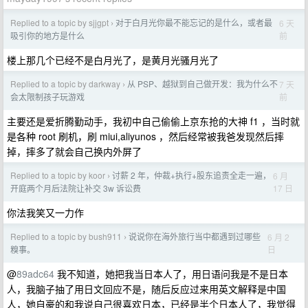
Replied to a topic by sjjgpt
对于白月光你最不能忘记的是什么，或者最
6 天
›
前
吸引你的地方是什么
楼上那几个已经不是白月光了，是黄月光骚月光了
Replied to a topic by darkway
从 PSP、越狱到自己做开发：我为什么不
7 天
›
前
会太限制孩子玩游戏
主要还是爱折腾勤动手，我初中自己偷偷上京东抢的大神 f1 ，当时就
是各种 root 刷机，刷 miui,aliyunos ，然后经常被我爸发现然后摔
掉，摔多了就会自己换内外屏了
Replied to a topic by koor
讨薪 2 年，仲裁+执行+股东追责全走一遍，
6 月
›
17 日
开庭两个月后法院让补交 3w 诉讼费
你法我笑又一力作
Replied to a topic by bush911
说说你在海外旅行当中都遇到过哪些
6 月 2
›
日
糗事。
@
89adc64
我不知道，她把我当日本人了，用日语问我是不是日本
人，我脑子抽了用日文回应不是，随后反应过来用英文解释是中国
人，她自豪的和我说自己很喜欢日本，已经是半个日本人了，我觉得