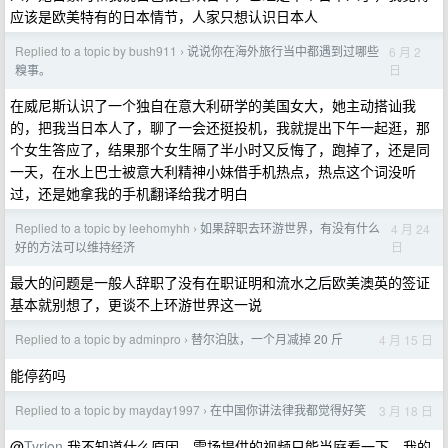
应该是欧美特有的日本情节，人家只想认识日本人
Replied to a topic by bush911
说说你在海外旅行当中都遇到过哪些
6 月 2
›
日
糗事。
在威尼斯认识了一个独自在意大利研学的美国女大，她主动搭讪我
的，把我当日本人了，聊了一会还挺投机，我就提出下午一起逛，那
个女生答应了，结果那个女生隔了半小时又反悔了，跑掉了，还是同
一天，在水上巴士被意大利精神小妹借手机热点，热点这个词没听
过，还是她拿我的手机翻译给我才明白
Replied to a topic by leehomyhh
如果辞职去环游世界，有没有什么
4 月 24
›
日
好的方法可以维持经济
最大的问题是一般人辞职了没有在职证明和流水之后欧美澳英的签证
基本就别想了，更谈不上环游世界这一说
Replied to a topic by adminpro
替尔泊肽，一个月减掉 20 斤
4 月 15 日
›
能停药吗
Replied to a topic by mayday1997
在中国你讲法律我都觉得好笑
3 月 18 日
›
@
Tyrion
我不知道什么原因，雪场提供的视频只能当庭看一下，我的