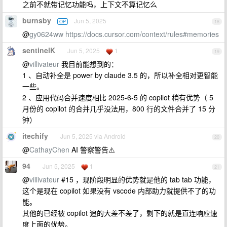
之前不就带记忆功能吗，上下文不算记忆么
burnsby
Jun 5, 2025
OP
18
@
gy0624ww
https://docs.cursor.com/context/rules#memories
sentinelK
Jun 5, 2025
1
19
@
villivateur
我目前能想到的：
1 、自动补全是 power by claude 3.5 的，所以补全相对更智能
一些。
2 、应用代码合并速度相比 2025-6-5 的 copilot 稍有优势（ 5
月份的 copilot 的合并几乎没法用，800 行的文件合并了 15 分
钟）
itechify
Jun 5, 2025 via Android
20
@
CathayChen
AI 警察警告⚠️
94
Jun 5, 2025
1
21
@
villivateur
#15 ，现阶段明显的优势就是他的 tab tab 功能，
这个是现在 copilot 如果没有 vscode 内部助力就提供不了的功
能。
其他的已经被 copilot 追的大差不差了，剩下的就是直连响应速
度上面的优势。