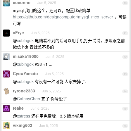
coconne
Jun 5, 2025
40
mysql 我用的这个，还可以，配置比较简单
https://github.com/designcomputer/mysql_mcp_server
，可读
可写
xFrye
Jun 5, 2025
41
@
xubingok
电脑看不到的话可以用手机打开试试，原理跟之前
微信 hdr 青蛙差不多的
misaka19000
Jun 5, 2025
42
@
xubingok
#38 +1 ...
CyouYamato
Jun 5, 2025
43
@
xubingok
有没有一种可能,人家去掉了.
tyrone2333
Jun 5, 2025
44
@
CathayChen
完了 你号没了
reake
Jun 6, 2025
45
@
xstress
还在用免费版，3.5 版本够用
viking602
Jun 6, 2025
46