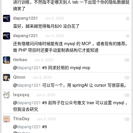
进行训练，不然指不定哪天别人 tab 一下出现个你的隐私数据就
搞笑了
dapang1221
Jun 5, 2025
8
蛮好，越来越觉得每月$20 没白花了
dapang1221
Jun 5, 2025
9
还有借楼问问啥时候能有连 mysql 的 MCP ，或者现有的推荐。
做 PHP 项目时还要手动复制表结构它才能知道
tlerbao
Jun 5, 2025
10
@
dapang1221
#9 同求好用的 mysql mcp
Qinnn
Jun 5, 2025
11
@
dapang1221
可以写一个，用 springAI 让 cursor 写很容易。
lxqxqxq
Jun 5, 2025
12
@
dapang1221
#9 前阵子在公众号推文 trae 可以设置 mysql ，
但我没去研究
ThisDay
Jun 5, 2025
13
@
dapang1221
#9