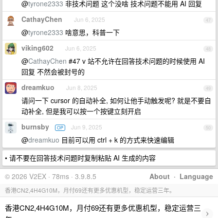
@
tyrone2333
非技术问题 这个没啥 技术问题不能用 AI 回复
CathayChen
Jun 6, 2025
47
@
tyrone2333
啥意思，科普一下
viking602
Jun 6, 2025
48
@
CathayChen
#47 v 站不允许在回答技术问题的时候使用 AI
回复 不然会被封号的
dreamkuo
Jun 8, 2025
49
请问一下 cursor 的自动补全, 如何让他手动触发呢? 就是不要自
动补全, 但是我可以按一个按键立刻开启
burnsby
Jun 9, 2025
OP
50
@
dreamkuo
目前可以用 ctrl + k 的方式来快速编辑
• 请不要在回答技术问题时复制粘贴 AI 生成的内容
© 2026 V2EX · 78ms · 3.9.8.5
About
·
Language
香港CN2,4H4G10M，月付69还有更多优惠机型，稳定运营三年。
香港CN2,4H4G10M，月付69还有更多优惠机型，稳定运营三
›