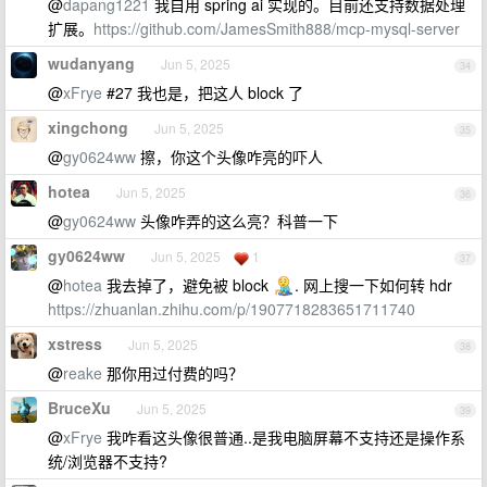
@
dapang1221
我自用 spring ai 实现的。目前还支持数据处理
扩展。
https://github.com/JamesSmith888/mcp-mysql-server
wudanyang
Jun 5, 2025
34
@
xFrye
#27 我也是，把这人 block 了
xingchong
Jun 5, 2025
35
@
gy0624ww
擦，你这个头像咋亮的吓人
hotea
Jun 5, 2025
36
@
gy0624ww
头像咋弄的这么亮？科普一下
gy0624ww
Jun 5, 2025
1
37
@
hotea
我去掉了，避免被 block
. 网上搜一下如何转 hdr
https://zhuanlan.zhihu.com/p/1907718283651711740
xstress
Jun 5, 2025
38
@
reake
那你用过付费的吗？
BruceXu
Jun 5, 2025
39
@
xFrye
我咋看这头像很普通..是我电脑屏幕不支持还是操作系
统/浏览器不支持?