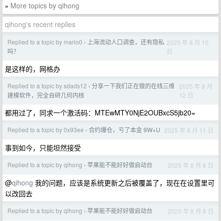
More topics by qihong
»
qihong's recent replies
Replied to a topic by mario0
上海流动人口调查，还有隐私
2025 年 8 月 15
›
日
吗？
是这样的，网格办
Replied to a topic by sdads12
分享一下我们正在做的在线三维
2025 年 8 月
›
12 日
建模软件，完全自研几何内核
都用过了，同求一个激活码：MTEwMTY0NjE2OUBxcS5jb20=
Replied to a topic by 0x93ee
合约爆仓，亏了本金 9W+U
2025 年 8 月 11 日
›
事到如今，只能坦然接受
Replied to a topic by qihong
苹果能不能好好做启动台
2025 年 8 月 8 日
›
@
qihong
我的问题，应该是系统更新之后被覆盖了，现在在设置里可
以改回去
Replied to a topic by qihong
苹果能不能好好做启动台
2025 年 8 月 8 日
›