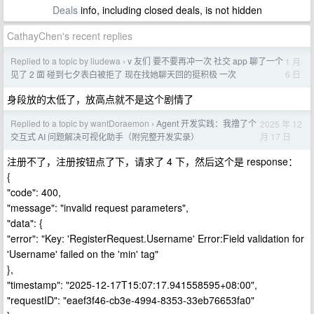
Deals
info, including closed deals, is not hidden
CathayChen's recent replies
Replied to a topic by liudewa
v 友们 要不要再冲一次 社交 app 聊了一个
1 月
›
6 日
见了 2 面 碰到七夕表白被拒了 现在找她聊天回的挺积极 一次
身段放的太低了，放高点就不是这个剧情了
Replied to a topic by wantDoraemon
Agent 开发实践：我撸了个
2025 年 12
›
月 17 日
交互式 AI 问题解决可视化助手（附完整开发实录）
注册不了，注册按钮点了下，请求了 4 下，然后这个是 response：
{
"code": 400,
"message": "invalid request parameters",
"data": {
"error": "Key: 'RegisterRequest.Username' Error:Field validation for
'Username' failed on the 'min' tag"
},
"timestamp": "2025-12-17T15:07:17.941558595+08:00",
"requestID": "eaef3f46-cb3e-4994-8353-33eb76653fa0"