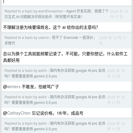
}
Replied to a topic by wantDoraemon
Agent 开发实践：我撸了个
2025 年 12
›
月 17 日
交互式 AI 问题解决可视化助手（附完整开发实录）
不理解注册为啥要填姓名，这个 ai 给你出的主意吗？
Replied to a topic by usenix
受不了 Evernote 一直涨价，
2025 年 12 月 17
›
日
求替代
总以为换个工具就能频繁记录了，不可能，只要你想记，什么软件工
具都好用
Replied to a topic by asilin
国内有办法获取 google AI pro 会员
2025 年 10
›
月 13 日
吗？需要重度使用 gemini 2.5 pro
@
winterx
不敢发，怕被骂广子
Replied to a topic by asilin
国内有办法获取 google AI pro 会员
2025 年 10
›
月 11 日
吗？需要重度使用 gemini 2.5 pro
@
CathayChen
忘记说价格，18/年，成品号
Replied to a topic by asilin
国内有办法获取 google AI pro 会员
2025 年 10
›
月 11 日
吗？需要重度使用 gemini 2.5 pro