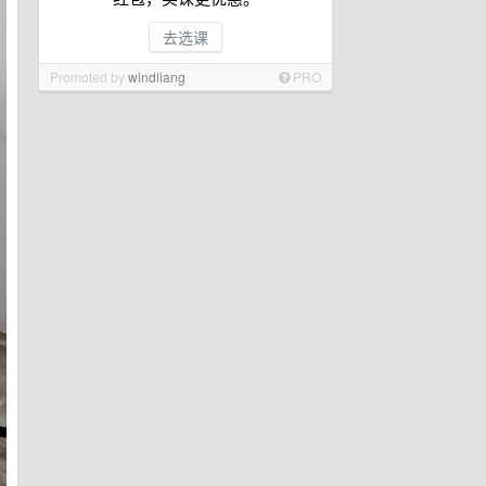
去选课
Promoted by
windliang
PRO