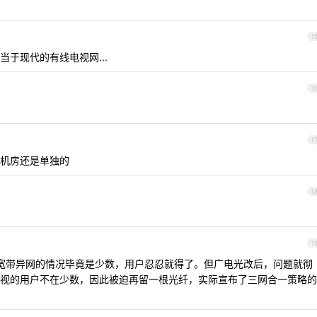
1
于现代的有线电视网...
1
1
机房还是单独的
1
1
宽带异网的情况毕竟是少数，用户忍忍就得了。但广电光改后，问题就彻
视的用户不在少数，因此被迫再留一根光纤，实际宣布了三网合一策略的