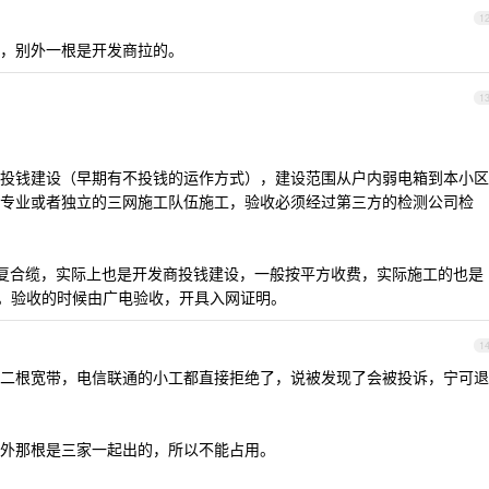
1
，别外一根是开发商拉的。
1
投钱建设（早期有不投钱的运作方式），建设范围从户内弱电箱到本小区
专业或者独立的三网施工队伍施工，验收必须经过第三方的检测公司检
5 复合缆，实际上也是开发商投钱建设，一般按平方收费，实际施工的也是
)。验收的时候由广电验收，开具入网证明。
1
二根宽带，电信联通的小工都直接拒绝了，说被发现了会被投诉，宁可退
外那根是三家一起出的，所以不能占用。