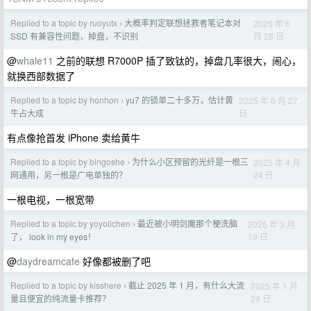
Replied to a topic by ruoyutx
大概率判定联想拯救者笔记本对
2025 年 6
›
月 28 日
SSD 有兼容性问题，掉盘，不识别
@
whale11
之前的联想 R7000P 插了致钛的，掉盘几率很大，闹心，
就换西部数据了
Replied to a topic by honhon
yu7 的锁单二十多万，估计黄
2025 年 6 月 27
›
日
牛占大成
有点像抢首发 iPhone 卖给黄牛
Replied to a topic by bingoshe
为什么小区预留的光纤是一根三
2025 年 4 月
›
24 日
网通用，另一根是广电单独的？
一根电视，一根宽带
Replied to a topic by yoyolichen
最近被小明剑魔那个梗洗脑
2025 年 3 月
›
19 日
了， look in my eyes！
@
daydreamcafe
好像都被删了吧
Replied to a topic by kisshere
截止 2025 年 1 月，有什么大流
2025 年 1 月
›
24 日
量且便宜的纯流量卡推荐？