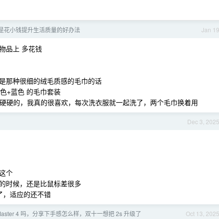
是花小钱提升生活质量的好办法
Jan 1
物品上 多花钱
是那种很细的绒毛质感的毛巾的话
黄色+蓝色 的毛巾套装
觉，硬硬的，我真的很喜欢，每次洗衣服就一起洗了，两个毛巾换着用
Dec 3, 202
。
这个
的时候，还是比鼠标差很多
了，适应的还不错
Master 4 吗，分享下手感怎么样，双十一想把 2s 升级了
Oct 13, 202