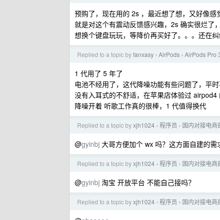
预购了，现在用的 2s ，最近想了想，又好像感
就是对这个有震动反馈感兴趣，2s 确实很烂了
想换个键盘玩玩，等降价再买好了。。。还在纠
Replied to a topic by
fanxasy
AirPods
AirPods P
›
›
1 代用了 5 年了
电池不经用了，这代降噪功能有些问题了，平时
没有入耳式的不舒适，在苹果店体验过 airpod4
降噪开着 听歌工作真的很棒，1 代值得换代
Replied to a topic by
xjh1024
程序员
国内对接电商的
›
›
@
gyinbj
大哥方便加个 wx 吗？这方面自建的
Replied to a topic by
xjh1024
程序员
国内对接电商的
›
›
@
gyinbj
淘宝 开放平台 不能自己接吗？
Replied to a topic by
xjh1024
程序员
国内对接电商的
›
›