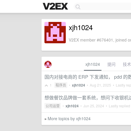
xjh1024
V2EX member #676401, joined on
xjh1024
提问
技术
国内对接电商的 ERP 下发通知， pdd 的
1
程序员
•
xjh1024
•
Aug 21, 2025
• Lastly re
想做餐饮品牌做一套系统，想问下收银机
公司运营
•
xjh1024
•
Jun 25, 2024
• Lastly replied
More topics by xjh1024
»