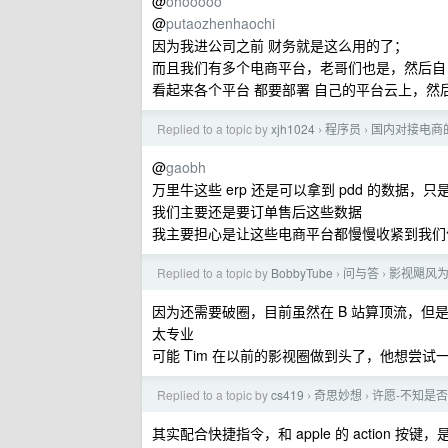
@
ohooooo
@
putaozhenhaochi
因为我进公司之前 财务就是这么用的了；
而且我们有多个电商平台，老哥们也是，然后自
看起来各个平台 都要部署 自己的平台云上，然后
Replied to a topic by
xjh1024
程序员
国内对接电商的
›
›
@
gaobh
万里牛这些 erp 还是可以拿到 pdd 的数据，只
我们主要还是要订单售后这些数据
我主要担心是让这些电商平台都慢慢收紧到我们什么
Replied to a topic by
BobbyTube
问与答
影视飓风为什
›
›
因为还需要破圈，目前虽然在 B 站算顶流，
太专业
可能 Tim 在以前的影视圈做到头了，他想尝
Replied to a topic by
cs419
奇思妙想
许愿-不知是
›
›
其实配合快捷指令，和 apple 的 action 按键