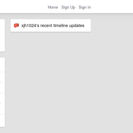
Home
Sign Up
Sign In
xjh1024's recent timeline updates