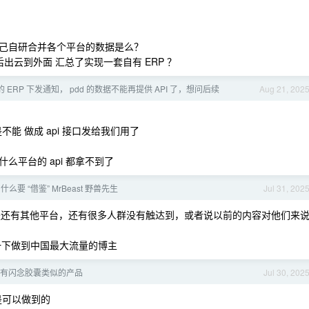
己自研合并各个平台的数据是么？
出云到外面 汇总了实现一套自有 ERP ？
 ERP 下发通知， pdd 的数据不能再提供 API 了，想问后续
Aug 21, 202
是不能 做成 api 接口发给我们用了
平台的 api 都拿不到了
么要 “借鉴” MrBeast 野兽先生
Jul 31, 202
但是还有其他平台，还有很多人群没有触达到，或者说以前的内容对他们来
试一下做到中国最大流量的博主
否有闪念胶囊类似的产品
Jul 30, 202
，是可以做到的