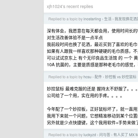
xjh1024's recent replies
Replied to a topic by
inostarling
生活
我发现换花洒
›
›
深有体会，我愿意在每天都会用，使用时间长的
对生活改善体验不是一点半点
我前段时间也换了花洒，最近买到了喜欢的毛巾
如果有人跟我一样喜欢那种硬硬的毛巾质感，不
可以试试京东上 有个无印良品生活馆 的 一个 
10A 抗菌的，主要是质感是那种老毛巾的感
Replied to a topic by
hcsu
配件
妙控板 vs 妙控鼠标
›
›
妙控鼠标 最难克服的还是 握持太不舒服了。。
公司给了一个用，实在用的手疼。。。。
今年配了一个妙控板，正好鼠标坏了，就一直用
我用下来就一个问题，它想精准移动到某个位置
另外就是少点快捷键，这个我用软件+手势来做
Replied to a topic by
luckyzd
问与答
有人买了 MX 
›
›