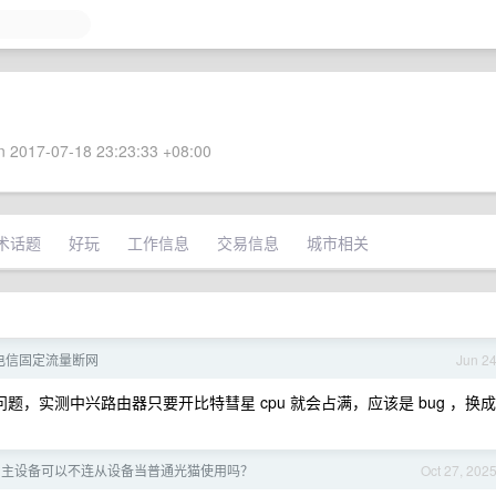
 2017-07-18 23:23:33 +08:00
术话题
好玩
工作信息
交易信息
城市相关
电信固定流量断网
Jun 2
，实测中兴路由器只要开比特彗星 cpu 就会占满，应该是 bug ，换成
TR 主设备可以不连从设备当普通光猫使用吗？
Oct 27, 202