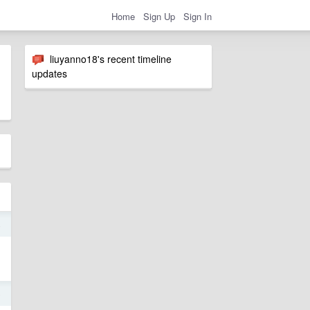
Home
Sign Up
Sign In
liuyanno18's recent timeline
updates
4
5