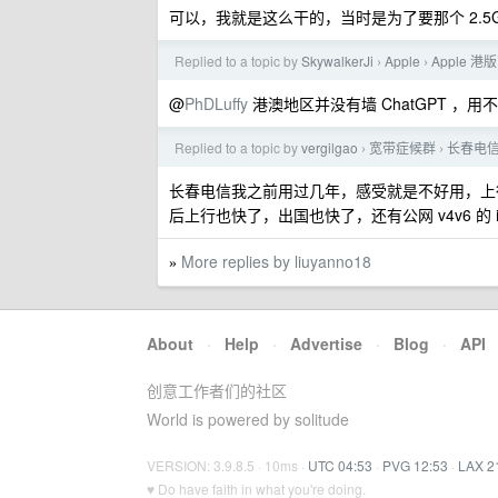
可以，我就是这么干的，当时是为了要那个 2.
Replied to a topic by
SkywalkerJi
Apple
Apple 港
›
›
@
PhDLuffy
港澳地区并没有墙 ChatGPT ，
Replied to a topic by
vergilgao
宽带症候群
长春电信
›
›
长春电信我之前用过几年，感受就是不好用，上
后上行也快了，出国也快了，还有公网 v4v6 的 i
More replies by liuyanno18
»
About
·
Help
·
Advertise
·
Blog
·
API
创意工作者们的社区
World is powered by solitude
VERSION: 3.9.8.5 · 10ms ·
UTC 04:53
·
PVG 12:53
·
LAX 2
♥ Do have faith in what you're doing.