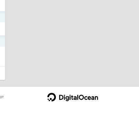
5
5
ge