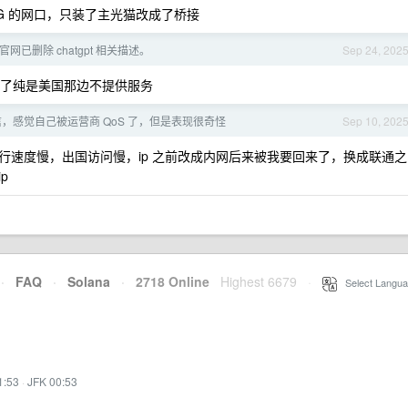
5G 的网口，只装了主光猫改成了桥接
版官网已删除 chatgpt 相关描述。
Sep 24, 202
用不了纯是美国那边不提供服务
，感觉自己被运营商 QoS 了，但是表现很奇怪
Sep 10, 202
行速度慢，出国访问慢，ip 之前改成内网后来被我要回来了，换成联通之
p
·
FAQ
·
Solana
·
2718 Online
Highest 6679
·
Select Langua
1:53
·
JFK 00:53