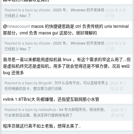
Replied to a topic by zficode
2025 年， Windows 的开发体验
2025 年 9 月
›
17 日
已经赶上 Mac 了
@
newaccount
macos 的快捷键思路是 ctrl 负责传统的 unix terminal
那部分，cmd 负责 macos gui 这部分，很好理解的
Replied to a topic by zficode
2025 年， Windows 的开发体验
2025 年 9 月
›
17 日
已经赶上 Mac 了
我寻思一直以来都能用虚拟机装 linux ，有这个需求的早这么用了...但
是虚拟机终究还是虚拟机，用多了就会觉得还是不够方便，况且 wsl2
bug 还很多
Replied to a topic by BingoW
为什么没有平台，可以连接世界上
2025 年 7
›
月 23 日
任何电脑的显卡，整合算力进行训练
nvlink 1.8TB/s(大 B)都嫌慢，还指望互联网那小水管
Replied to a topic by redleafhub
94 年大龄程序员，刚当奶爸，
2025 年 7
›
月 22 日
行业卷到没出路，我决定转行做跨境电商了
程序员做这行真不如土老板，想得太美了..