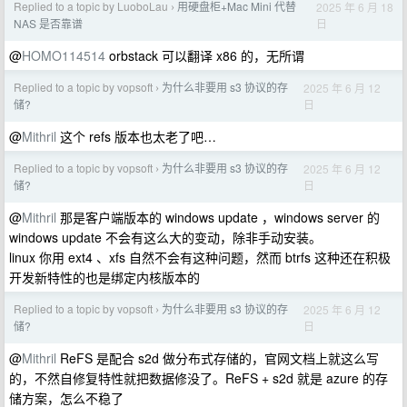
Replied to a topic by LuoboLau
用硬盘柜+Mac Mini 代替
2025 年 6 月 18
›
日
NAS 是否靠谱
@
HOMO114514
orbstack 可以翻译 x86 的，无所谓
Replied to a topic by vopsoft
为什么非要用 s3 协议的存
2025 年 6 月 12
›
日
储?
@
Mithril
这个 refs 版本也太老了吧…
Replied to a topic by vopsoft
为什么非要用 s3 协议的存
2025 年 6 月 12
›
日
储?
@
Mithril
那是客户端版本的 windows update ，windows server 的
windows update 不会有这么大的变动，除非手动安装。
linux 你用 ext4 、xfs 自然不会有这种问题，然而 btrfs 这种还在积极
开发新特性的也是绑定内核版本的
Replied to a topic by vopsoft
为什么非要用 s3 协议的存
2025 年 6 月 12
›
日
储?
@
Mithril
ReFS 是配合 s2d 做分布式存储的，官网文档上就这么写
的，不然自修复特性就把数据修没了。ReFS + s2d 就是 azure 的存
储方案，怎么不稳了