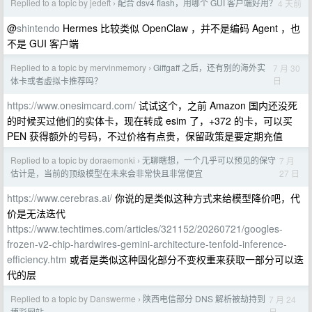
Replied to a topic by jedeft
配合 dsv4 flash，用哪个 GUI 客户端好用？
4 天前
›
@
shintendo
Hermes 比较类似 OpenClaw ，并不是编码 Agent ，也
不是 GUI 客户端
Replied to a topic by mervinmemory
Giffgaff 之后，还有别的海外实
7 月 30
›
日
体卡或者虚拟卡推荐吗？
https://www.onesimcard.com/
试试这个，之前 Amazon 国内还没死
的时候买过他们的实体卡，现在转成 esim 了，+372 的卡，可以买
PEN 获得额外的号码，不过价格有点贵，保留政策是要定期充值
Replied to a topic by doraemonki
无聊瞎想，一个几乎可以预见的保守
7 月
›
27 日
估计是，当前的顶级模型在未来会非常快且非常便宜
https://www.cerebras.ai/
你说的是类似这种方式来给模型降价吧，代
价是无法迭代
https://www.techtimes.com/articles/321152/20260721/googles-
frozen-v2-chip-hardwires-gemini-architecture-tenfold-inference-
efficiency.htm
或者是类似这种固化部分不变权重来获取一部分可以迭
代的层
Replied to a topic by Danswerme
陕西电信部分 DNS 解析被劫持到
7 月 24
›
日
博彩网站。