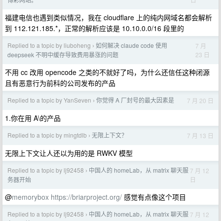
福建电信也遇到类似情况，我在 cloudflare 上的纯内网域名都会解析
到 112.121.185.*，正常的解析应该是 10.10.0.0/16 段里的
Replied to a topic by liuboheng
如何解决 claude code 使用
7 月
›
23 日
deepseek 不明中缓存导致费用暴涨的问题
不用 cc 改用 opencode 之类的不就好了吗，为什么还信任这种闭源
且有恶意行为前科的公司发布的产品
Replied to a topic by YanSeven
你觉得 A 厂封号的最大因素是
7 月 20 日
›
1.你在用 A\的产品
Replied to a topic by mingtdlb
无限上下文？
7 月 13 日
›
无限上下文让人还以为用的是 RWKV 模型
Replied to a topic by lj92458
中国人的 homeLab，从 matrix 聊天服
7 月 12
›
日
务器开始
@
memorybox
https://briarproject.org/
感觉有点像这个项目
Replied to a topic by lj92458
中国人的 homeLab，从 matrix 聊天服
7 月 12
›