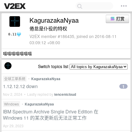
KagurazakaNyaa
打赏
倦怠是仆役的特权
0.11
V2EX member #186435, joined on 2016-08-11
03:09:12 +08:00
喵喵喵喵喵喵喵
Switch topics list
全球工单系统
•
KagurazakaNyaa
1.12.12.12 down
1
Nov 2, 2024 • Lastly replied by
tencentcloud
Windows
•
KagurazakaNyaa
IBM Spectrum Archive Single Drive Edition 在
Windows 11 的某次更新后无法正常工作
Apr 29, 2023