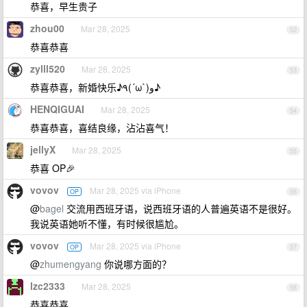
恭喜，早生贵子
zhou00
Mar 28, 2025
52
恭喜恭喜
zylll520
Mar 28, 2025
53
恭喜恭喜，新婚快乐♪٩(´ω`)و♪
HENQIGUAI
Mar 28, 2025
54
恭喜恭喜，喜结良缘，沾沾喜气！
jellyX
Mar 28, 2025
55
恭喜 OP🎉
vovov
Mar 28, 2025 via iPhone
OP
56
@
bagel
交流用西班牙语，说西班牙语的人普遍英语不是很好。
我说英语她听不懂，有时候很尴尬。
vovov
Mar 28, 2025 via iPhone
OP
57
@
zhumengyang
你说哪方面的？
lzc2333
Mar 28, 2025
58
恭喜恭喜