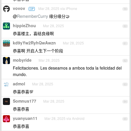
vovov
Mar 28, 2025 via iPhone
OP
59
@
RememberCurry
缘分缘分🤝
hippieZhou
Mar 28, 2025
60
恭喜楼主，喜结良缘啊
kd9yYw2RyhQwAwzn
Mar 28, 2025
61
恭喜啊 开启人生下一个阶段
mobyride
Mar 28, 2025
62
Felicitaciones. Les deseamos a ambos toda la felicidad del
mundo.
admol
Mar 28, 2025
63
恭喜恭喜💯
Somnus177
Mar 28, 2025
64
恭喜恭喜
yuanyuan11
Mar 28, 2025 via Android
65
恭喜恭喜