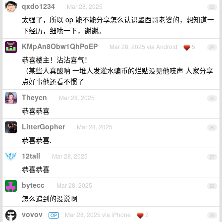
qxdo1234
Mar 28, 2025
23
太强了，所以 op 能不能分享怎么认识墨西哥老婆的，想知道一
下经历，细嗦一下，谢谢。
KMpAn8Obw1QhPoEP
Mar 28, 2025 via Android
5
24
恭喜楼主！沾沾喜气！
（某些人真酸呐 一堆人发灌水骗币的烂贴没见他吱声 人家分享
点好事他还看不惯了
Theycn
Mar 28, 2025
25
恭喜恭喜
LitterGopher
Mar 28, 2025
26
恭喜恭喜.
12tall
Mar 28, 2025
27
恭喜恭喜
bytecc
Mar 28, 2025
28
怎么追到的没说啊
vovov
Mar 28, 2025 via iPhone
2
OP
29