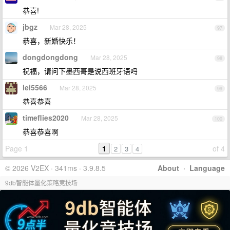
恭喜!
jbgz
Mar 28, 2025
97
恭喜，新婚快乐！
dongdongdong
Mar 28, 2025
98
祝福，请问下墨西哥是说西班牙语吗
lei5566
Mar 28, 2025
99
恭喜恭喜
timeflies2020
Mar 28, 2025
100
恭喜恭喜啊
Page 1
1
of 4
2
3
4
© 2026 V2EX · 341ms · 3.9.8.5
About
·
Language
9db智能体量化策略竞技场