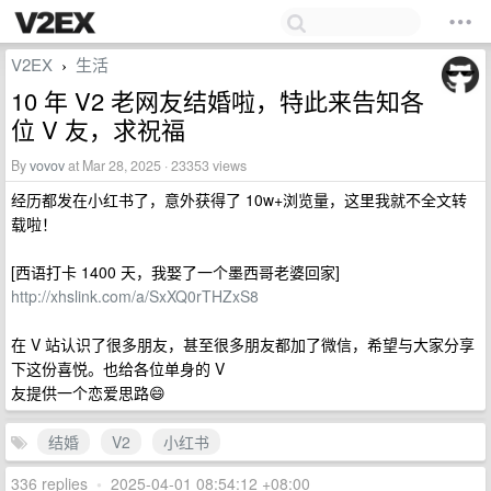
V2EX
生活
›
10 年 V2 老网友结婚啦，特此来告知各
位 V 友，求祝福
By
vovov
at Mar 28, 2025 · 23353 views
经历都发在小红书了，意外获得了 10w+浏览量，这里我就不全文转
载啦！
[西语打卡 1400 天，我娶了一个墨西哥老婆回家]
http://xhslink.com/a/SxXQ0rTHZxS8
在 V 站认识了很多朋友，甚至很多朋友都加了微信，希望与大家分享
下这份喜悦。也给各位单身的 V
友提供一个恋爱思路😄
结婚
V2
小红书
336 replies
•
2025-04-01 08:54:12 +08:00