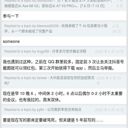
Replied to a topic by daxiaolian
“万 1 免 5”股票 ETF 大笑脸低佣开户，
7 月
›
6 日
抽键盘迈从 Ace 68 V2；鼠标迈从 A7 V3 PRO+。 [7.6 日~7.13 日]
参与一下
Replied to a topic by bikeread2008
给我弟做了个 AI 信息聚合小程
2 月
›
26 日
序，从一个脚本搞成了完整产品
someone
Replied to a topic by lingyi95
分享支付宝诈骗全流程
2025 年 6 月 19 日
›
我也遇到过这种，之前在 QQ 群里较多，固定前 3 次让去关注抖音号
截图就可以领红包，第三次开始就得下载 app ，然后立马举报。
Replied to a topic by lieliew
大伙能说说现在你的加班情况
2025 年 6 月 19
›
日
吗？
现在是早 10 晚 6 ，中间休 2 小时，6 点以后偶尔 0-2 小时不太重要
的会议，也有我拉的，周末双休。
Replied to a topic by yyttrr
公司离职率低也有缺点
2025 年 6 月 19 日
›
要是现在写的那肯定要被骂死，但关键是 5 年前写的……