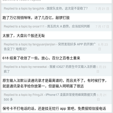
Replied to a topic by tangzhik
国家队支持，这次是不是稳了？
7 月 21 日
›
跑了万亿悄悄咪咪，进了几百亿，敲锣打鼓
Replied to a topic by once111
周五的大 A 趋势，应当如何判断
7 月 17 日
›
太狠了，大盘比个股还无耻
Replied to a topic by fangyuanjianjian
突然发现好多 APP 的开屏广
6 月 23
›
日
告没了？啥情况？
618 结束了收敛了一些。放心，百分之百卷土重来
Replied to a topic by nenesekai
我被 iOS27 的原生中文输入法折磨
6 月 23
›
日
疯了
原生输入法默认读通讯录才是最离谱的，而且关不了。有时候打字，
就是通讯录名字给你放第一，但是输入明明差了很远
Replied to a topic by FringJX
iPhone17 凌晨异常使用蜂窝数据欠费
6 月 21
›
日
500 多
保号卡不打电话的话，还是挂无忧行 app 里吧，免费接短信接电话