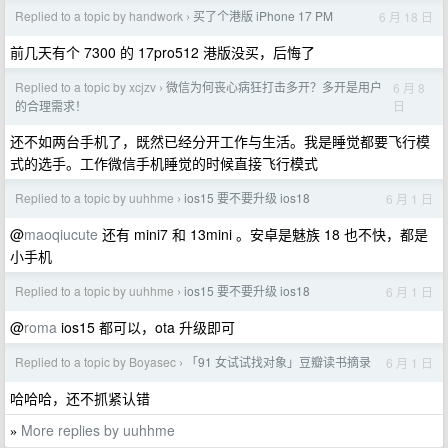
Replied to a topic by handwork
买了个港版 iPhone 17 PM
6 月 18 日
›
前几天有个 7300 的 17pro512 港版没买，后悔了
Replied to a topic by xcjzv
微信为何丧心病狂打击多开？多开是用户
6 月 8
›
日
的合理需求！
还不如两台手机了，既然已经分开工作与生活。我是睡觉都要飞行模
式的选手。工作微信手机睡觉的时候直接飞行模式
Replied to a topic by uuhhme
ios15 要不要升级 ios18
6 月 1 日
›
@
maoqiucute
还有 mini7 和 13mini 。安卓是魅族 18 也不快，都是
小手机
Replied to a topic by uuhhme
ios15 要不要升级 ios18
6 月 1 日
›
@
roma
ios15 都可以，ota 升级即可
Replied to a topic by Boyasec
「91 女试试找对象」豆瓣读书摘录
6 月 1 日
›
哈哈哈，还不抓紧认错
More replies by uuhhme
»