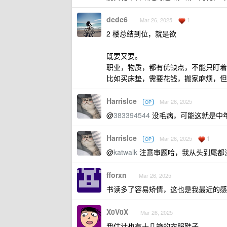
dcdc6
1
Mar 26, 2025
2 楼总结到位，就是欲
既要又要。
职业，物质，都有优缺点，不能只盯着
比如买床垫，需要花钱，搬家麻烦，但
HarrisIce
Mar 26, 2025
OP
@
383394544
没毛病，可能这就是中年人
HarrisIce
1
Mar 26, 2025
OP
@
katwalk
注意审题哈，我从头到尾都
fforxn
Mar 26, 2025
书读多了容易矫情，这也是我最近的感
X0V0X
Mar 26, 2025
我估计也有十几箱的衣服鞋子