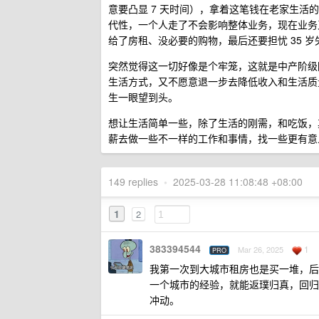
意要凸显 7 天时间），拿着这笔钱在老家生
代性，一个人走了不会影响整体业务，现在业务
给了房租、没必要的购物，最后还要担忧 35 岁
突然觉得这一切好像是个牢笼，这就是中产阶级
生活方式，又不愿意退一步去降低收入和生活质
生一眼望到头。
想让生活简单一些，除了生活的刚需，和吃饭，
薪去做一些不一样的工作和事情，找一些更有意
149 replies
•
2025-03-28 11:08:48 +08:00
1
2
383394544
1
Mar 26, 2025
PRO
我第一次到大城市租房也是买一堆，后
一个城市的经验，就能返璞归真，回归
冲动。