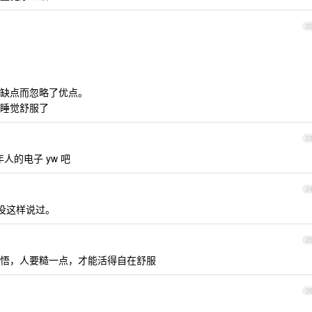
2
缺点而忽略了优点。
睡觉舒服了
2
的电子 yw 吧
2
没这样说过。
2
悟，人要糙一点，才能活得自在舒服
2