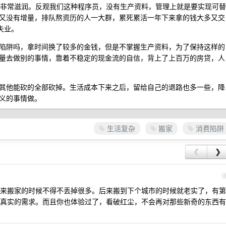
活的非常滋润。反观我们这种程序员，没有生产资料，管理上就是要实现可替
又没有增量，排队熬资历的人一大群，累死累活一年下来拿的钱大多又交
失业。
陷阱吗，拿时间换了较多的金钱，但是不掌握生产资料，为了保持这样的
量去做别的事情，靠着不稳定的现金流的自信，背上了上百万的房贷，人
其他能砍的全部砍掉。生活成本下来之后，留给自己的退路也多一些，降
义的事情做。
生活复杂
搬家
消费陷阱
❮
❯
来搬家的时候不得不丢掉很多。后来搬到下个城市的时候就老实了，有第
真实的需求。而且你也体验过了，看破红尘，不会再对那些新奇的东西有