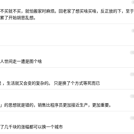
不买就不买，就怕搬家时麻烦。回老家了想买啥买啥，反正放的下，至于
累了开始胡思乱想。
1
人世间走一遭是图个啥
1
候 ，生活就又会变的复杂的。 只是换了个方式等死而已
1
」的思想就是错的，销售比程序员更加接近生产，更加重要。
1
了几千块的涨幅都可以换一个城市