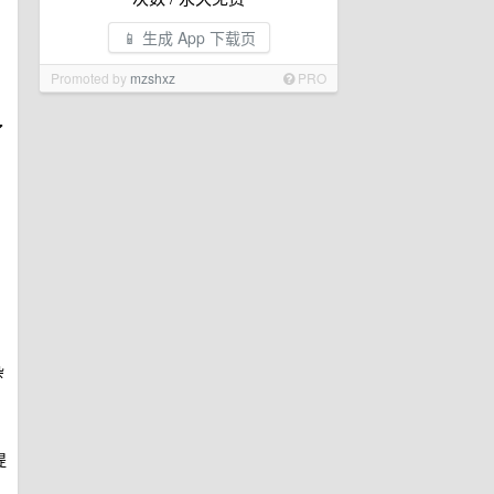
📱 生成 App 下载页
Promoted by
mzshxz
PRO
了
杂
提