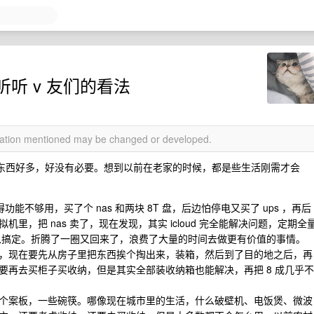
听 v 友们的看法
rmation mentioned may be changed or developed.
的东西好多，好没有必要。想到以前在老家的时候，都是些生活刚需才会
功能不够用，买了个 nas 和两块 8T 盘，后边怕停电又买了 ups ，再后
里，把 nas 卖了，现在发现，其实 icloud 完全能解决问题，定期全
可以搞定。折腾了一圈又回来了，浪费了大量的时间去做更有价值的事情。
，现在要先从房子里把东西挨个掏出来，装箱，然后到了目的地之后，再
要再去买柜子买收纳，但是其实全部装收纳箱也能解决，再把 8 成几乎不
个案板，一些碗筷。哪像现在城市里的生活，什么破壁机、电饭煲、微波