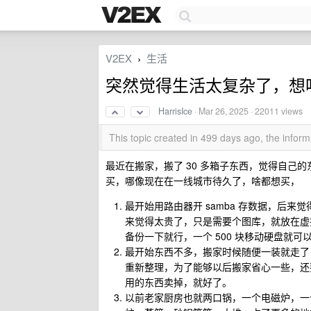
V2EX
生活
›
突然觉得生活太复杂了，想听
HarrisIce
·
Mar 26, 2025
· 22011 views
This topic created in 499 days ago, the info
最近在搬家，搬了 30 多箱子东西，觉得自己
买，哪像现在在一线城市待久了，啥都想买，
最开始用路由器开 samba 存数据，后来觉得
来觉得太贵了，只是需要个图库，就放在虚拟机
备份一下就行，一个 500 块移动硬盘就
最开始东西不多，搬家时候随便一装就走了
重新整理，为了能够以后搬家省心一些，还
用的东西卖掉，就好了。
以前老家厨房也就两口锅，一个电磁炉，一