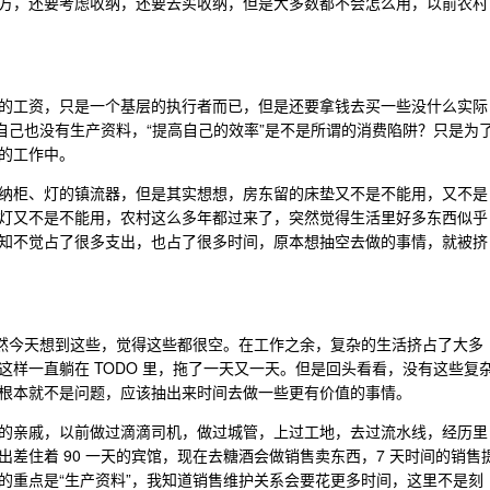
方，还要考虑收纳，还要去买收纳，但是大多数都不会怎么用，以前农村
的工资，只是一个基层的执行者而已，但是还要拿钱去买一些没什么实际
自己也没有生产资料，“提高自己的效率”是不是所谓的消费陷阱？只是为
的工作中。
纳柜、灯的镇流器，但是其实想想，房东留的床垫又不是不能用，又不是
灯又不是不能用，农村这么多年都过来了，突然觉得生活里好多东西似乎
知不觉占了很多支出，也占了很多时间，原本想抽空去做的事情，就被挤
也有了，突然今天想到这些，觉得这些都很空。在工作之余，复杂的生活挤占了大多
样一直躺在 TODO 里，拖了一天又一天。但是回头看看，没有这些复
根本就不是问题，应该抽出来时间去做一些更有价值的事情。
的亲戚，以前做过滴滴司机，做过城管，上过工地，去过流水线，经历里
差住着 90 一天的宾馆，现在去糖酒会做销售卖东西，7 天时间的销售
的重点是“生产资料”，我知道销售维护关系会要花更多时间，这里不是刻