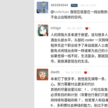
383394544
Mar 26, 2025
PRO
@
coderluan
我现在就是在一线出租房
不会占出租房的空间。
ichigo
4
Mar 26, 2025
人的烦恼大多来源于欲望，说句很多人不
酒会头部水平，头部的 coder 一天
程序员这个职业给予了来自底层人士成
能有点闲钱出去转一转或者为自己的小
如果觉得一线不好，生活复杂，那就回
市，我很满意现在的生活。
dwdh
2
Mar 26, 2025
本来打了很多字，我觉就先保障一条，
心。努力需要付出更多的代价
其他的尽量自爱比如：1 、少吃垃圾食品
必须有目的和计划（非要也行我们只是一个
持持续有基础存款 7 、给家里人和自身
9 、多积攒社会挣钱的能力，别过于依