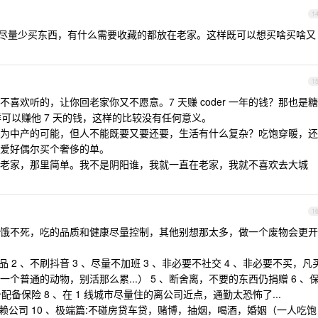
1
尽量少买东西，有什么需要收藏的都放在老家。这样既可以想买啥买啥又
1
喜欢听的，让你回老家你又不愿意。7 天赚 coder 一年的钱？那也是糖
照样可以赚他 7 天的钱，这样的比较没有任何意义。
为中产的可能，但人不能既要又要还要，生活有什么复杂？吃饱穿暖，还
爱好偶尔买个奢侈的单。
老家，那里简单。我不是阴阳谁，我就一直在老家，我就不喜欢去大城
1
饿不死，吃的品质和健康尽量控制，其他别想那太多，做一个废物会更开
 2 、不刷抖音 3 、尽量不加班 3 、非必要不社交 4 、非必要不买，凡
普通的动物，别活那么累...） 5 、断舍离，不要的东西仍捐赠 6 、
配备保险 8 、在 1 线城市尽量住的离公司近点，通勤太恐怖了...
赖公司 10 、极端篇:不碰房贷车贷，赌博，抽烟，喝酒，婚姻（一人吃饱