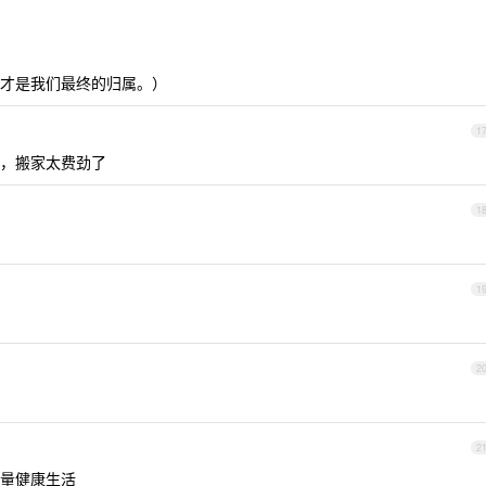
才是我们最终的归属。）
1
，搬家太费劲了
1
1
2
2
量健康生活