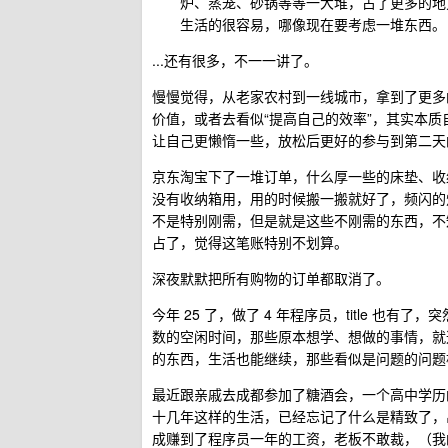
炉、蒸笼、砂锅等等一大堆，占了更多的地
生活的很容易，哪像现在要考虑一堆东西。
...还有很多，不一一讲了。
慢慢觉得，从老家农村到一线城市，拿到了更多
价值，或者去看似“提高自己的效率”，其实本质
让自己更懒惰一些，放松后更好的参与到第二天
京东淘宝下了一堆订单，什么厚一些的床垫、收
没有收纳箱用，用的时候搬一搬就好了，频闪的
不是特别刚需，但是就是这些不刚需的东西，不
占了，觉得这笔账特别不划算。
深夜默默把所有购物的订单都取消了。
今年 25 了，做了 4 年程序员，title 
数的空闲时间，那些原本想学、想做的事情，就这
的东西，生活也能继续，那些看似是问题的问题
最近跟亲戚去成都参加了糖酒会，一个高中学历
十几年这样的生活，已经忘记了什么是精致了，出
成赚到了程序员一年的工资，老板不敢裁，（我