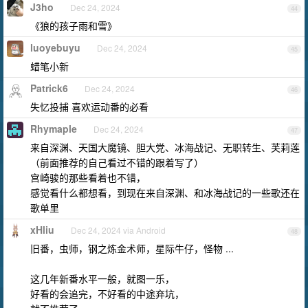
J3ho
Dec 24, 2024
44
《狼的孩子雨和雪》
luoyebuyu
Dec 24, 2024
45
蜡笔小新
Patrick6
Dec 24, 2024
46
失忆投捕 喜欢运动番的必看
Rhymaple
Dec 24, 2024
47
来自深渊、天国大魔镜、胆大党、冰海战记、无职转生、芙莉莲
（前面推荐的自己看过不错的跟着写了）
宫崎骏的那些看着也不错，
感觉看什么都想看，到现在来自深渊、和冰海战记的一些歌还在
歌单里
xHliu
Dec 24, 2024 via Android
48
旧番，虫师，钢之炼金术师，星际牛仔，怪物 ...
这几年新番水平一般，就图一乐，
好看的会追完，不好看的中途弃坑，