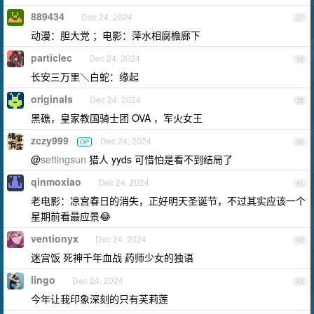
889434
Dec 24, 2024
37
动漫：胆大党 ；电影：萍水相腐檐廊下
particlec
Dec 24, 2024
38
长安三万里＼白蛇：缘起
originals
Dec 24, 2024
39
黑礁，皇家教国骑士团 OVA ，军火女王
zczy999
Dec 24, 2024
OP
40
@
settingsun
猎人 yyds 可惜怕是看不到结局了
qinmoxiao
Dec 24, 2024
41
老电影：凉宫春日的消失，正好明天圣诞节，不过其实应该一个
星期前看最应景😂
ventionyx
Dec 24, 2024
42
迷宫饭 死神千年血战 药师少女的独语
lingo
Dec 24, 2024
43
今年让我印象深刻的只有芙莉莲