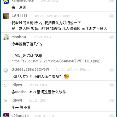
karmaisbitch
Dec 24, 2024
66
来自深渊
LAN1111
Dec 24, 2024 via Android
67
我看过的番剧很少，我把自认为好的说一下
夏目友人帐 狐妖小红娘 镇魂街 凡人修仙传 画江湖之不良人
moshou
Dec 24, 2024
68
今年就看了这几个。
![IMG_6475.PNG](
https://s2.loli.net/2024/12/24/SbAn4yuTWRiHJL9.png
)
GG668v26Fd55CP5W
Dec 24, 2024 via iPhone
69
《胆大党》胆小的人适合看吗？
ldlywt
Dec 24, 2024
70
@
moshou
#68 请问这是什么软件
ldlywt
Dec 24, 2024
71
剑来 算不算。
e99unc1e
Dec 24, 2024
72