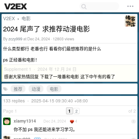
V2EX
电影
›
2024 尾声了 求推荐动漫电影
By
zczy999
at Dec 24, 2024 · 12803 views
什么类型都行 老番也行 看看你们最想推荐的是什么
ps 正经番和电影！
Supplement 1 · 2024 年 12 月 24 日
感谢大家热情回复 下载了一堆番和电影 这下中午有的看了
推荐
动漫
电影
133 replies
•
2025-04-15 09:30:40 +08:00
Page 1
1
of 2
2
xiamy1314
Dec 24, 2024
4
1
你不加 ps 我还能进来学习学习。