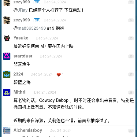
zczy999
Dec 24, 2024
OP
23
@
JRay
已经两个人推荐了 下载启动！
zczy999
Dec 24, 2024
OP
24
@
ma836323493
#19 抱抱
Yasuke
Dec 24, 2024
25
最近好像柯南 M7 要在国内上映
startdust
Dec 24, 2024
26
悲喜渔生
2324
Dec 24, 2024
1
27
碧蓝之海
Mithril
Dec 24, 2024
28
算老物的话，Cowboy Bebop 。时不时还会拿出来看看，特别是
椭圆机上做有氧，不知道看啥的时候。
近期的来自深渊，芙莉莲也不错，前面都推荐过了。
Alchemistboy
Dec 24, 2024
29