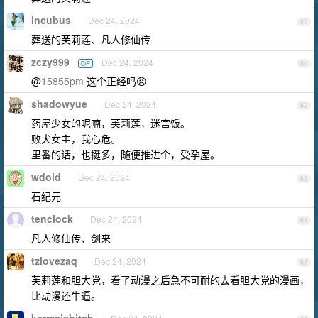
incubus
Dec 24, 2024
60
葬送的芙莉莲、凡人修仙传
zczy999
Dec 24, 2024
OP
61
@
15855pm
这个正经吗😠
shadowyue
Dec 24, 2024
62
药屋少女的呢喃，芙莉莲，迷宫饭。
败犬女主，我心危。
里番的话，也挺多，随便推进个，受孕屋。
wdold
Dec 24, 2024
63
石纪元
tenclock
Dec 24, 2024
64
凡人修仙传、剑来
tzlovezaq
Dec 24, 2024
65
芙莉莲和胆大党，看了动漫之后急不可耐的去看胆大党的漫画，
比动漫还牛逼。