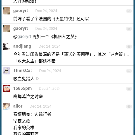
大开的动漫！
gaoryrt
Dec 24, 2024
54
前阵子看了个法国的《火星特快》还可以
gaoryrt
Dec 24, 2024
55
@
gaoryrt
再加一个《机器人之梦》
andjiang
Dec 24, 2024
56
今年看过印象最深的还是「葬送的芙莉莲」，其次「迷宫饭」、
「败犬女主」都还不错
ThinkCat
Dec 24, 2024
57
吸血鬼猎人 D
15855pm
Dec 24, 2024
58
寒蝉鸣泣之时😁
allor
Dec 24, 2024
59
赛博朋克：边缘行者
彻夜之歌
我家的英雄
葬送的芙莉莲