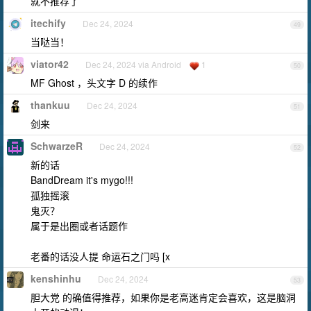
就不推荐了
itechify
Dec 24, 2024
49
当哒当！
viator42
Dec 24, 2024 via Android
1
50
MF Ghost ，头文字 D 的续作
thankuu
Dec 24, 2024
51
剑来
SchwarzeR
Dec 24, 2024
52
新的话
BandDream it's mygo!!!
孤独摇滚
鬼灭？
属于是出圈或者话题作
老番的话没人提 命运石之门吗 [x
kenshinhu
Dec 24, 2024
53
胆大党 的确值得推荐，如果你是老高迷肯定会喜欢，这是脑洞