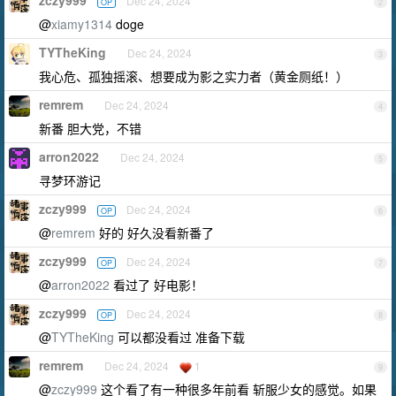
zczy999
Dec 24, 2024
OP
2
@
xiamy1314
doge
TYTheKing
Dec 24, 2024
3
我心危、孤独摇滚、想要成为影之实力者（黄金厕纸！）
remrem
Dec 24, 2024
4
新番 胆大党，不错
arron2022
Dec 24, 2024
5
寻梦环游记
zczy999
Dec 24, 2024
OP
6
@
remrem
好的 好久没看新番了
zczy999
Dec 24, 2024
OP
7
@
arron2022
看过了 好电影！
zczy999
Dec 24, 2024
OP
8
@
TYTheKing
可以都没看过 准备下载
remrem
Dec 24, 2024
1
9
@
zczy999
这个看了有一种很多年前看 斩服少女的感觉。如果