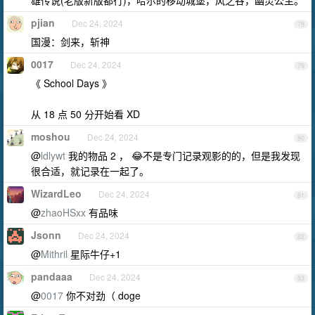
雄传说(老版新版都行)，哈尔的移动城堡，风之谷，幽灵公主。
pjian
Dec 24, 2024
78
国漫：剑来，斩神
0017
Dec 24, 2024
79
《 School Days 》
从 18 点 50 分开始看 XD
moshou
Dec 24, 2024
80
@
ldlywt
我的物品 2 ， 😂不是专门记录观影的的，但是我发现
很合适，就记录在一起了。
WizardLeo
Dec 24, 2024
81
@
zhaoHSxx
有品味
Jsonn
Dec 24, 2024
82
@
Mithril
星际牛仔+1
pandaaa
Dec 24, 2024
83
@
0017
你不对劲（ doge