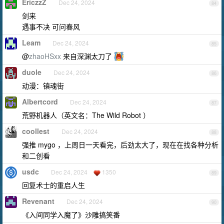
EriczzZ
Dec 24, 2024
84
剑来
遇事不决 可问春风
Leam
Dec 24, 2024
85
@
zhaoHSxx
来自深渊太刀了
duole
Dec 24, 2024
86
动漫：镇魂街
Albertcord
Dec 24, 2024
87
荒野机器人（英文名：The Wild Robot ）
coollest
Dec 24, 2024
88
强推 mygo ，上周日一天看完，后劲太大了，现在在找各种分析
和二创看
usdc
Dec 24, 2024
1350
89
回复术士的重启人生
Revenant
Dec 24, 2024
90
《入间同学入魔了》沙雕搞笑番