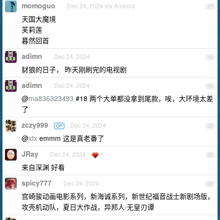
momoguo
Dec 24, 2024 via Android
17
天国大魔境
芙莉莲
暮然回首
adimn
Dec 24, 2024
18
豺狼的日子， 昨天刚刷完的电视剧
adimn
Dec 24, 2024
19
@
ma836323493
#18 两个大单都没拿到尾款，唉，大环境太差
了
zczy999
Dec 24, 2024
OP
20
@
xtx
emmm 这是真老番了
JRay
Dec 24, 2024
1
21
来自深渊 好看
spicy777
Dec 24, 2024
22
宫崎骏动画电影系列，新海诚系列，新世纪福音战士新剧场版，
攻壳机动队，夏日大作战，异邦人·无皇刃谭