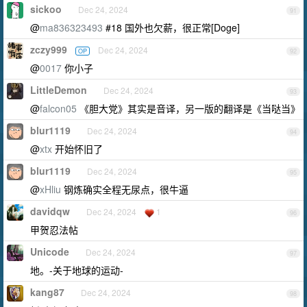
sickoo
Dec 24, 2024
91
@
ma836323493
#18 国外也欠薪，很正常[Doge]
zczy999
Dec 24, 2024
OP
92
@
0017
你小子
LittleDemon
Dec 24, 2024
93
@
falcon05
《胆大党》其实是音译，另一版的翻译是《当哒当》
blur1119
Dec 24, 2024
94
@
xtx
开始怀旧了
blur1119
Dec 24, 2024
95
@
xHliu
钢炼确实全程无尿点，很牛逼
davidqw
Dec 24, 2024
1
96
甲贺忍法帖
Unicode
Dec 24, 2024
97
地。-关于地球的运动-
kang87
Dec 24, 2024
98