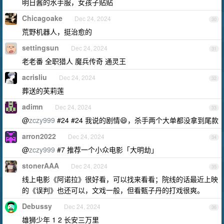
明日酱的水手服，女孩子贴贴
Chicagoake
Dec 24, 2024
30
荒野机器人，挺治愈的
settingsun
Dec 24, 2024
31
老老番 全职猎人 魔兵传奇 通灵王
acrisliu
Dec 24, 2024
32
葬送的芙莉莲
adimn
Dec 24, 2024
33
@
zczy999
#24 #24 我说的剧情😄，杀手两个大单都没拿到尾款
arron2022
Dec 24, 2024
34
@
zczy999
#7 推荐一个小众电影「大明劫」
stonerAAA
Dec 24, 2024
35
线上电影《阿诺拉》很好看，可以找来看看；院线的话最近上映
的《误判》也还可以，文戏一般，但看甄子丹的打戏很爽。
Debussy
Dec 24, 2024
36
雄狮少年 1 2 长安三万里