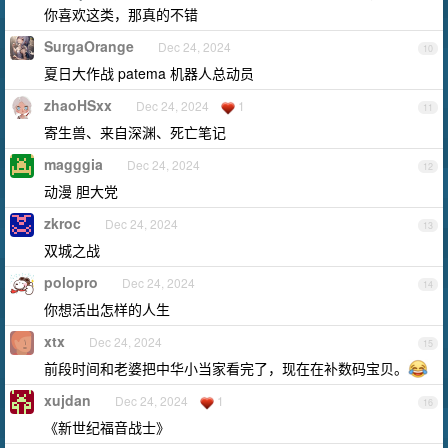
你喜欢这类，那真的不错
SurgaOrange
Dec 24, 2024
10
夏日大作战 patema 机器人总动员
zhaoHSxx
Dec 24, 2024
1
11
寄生兽、来自深渊、死亡笔记
magggia
Dec 24, 2024
12
动漫 胆大党
zkroc
Dec 24, 2024
13
双城之战
polopro
Dec 24, 2024
14
你想活出怎样的人生
xtx
Dec 24, 2024
15
前段时间和老婆把中华小当家看完了，现在在补数码宝贝。
xujdan
Dec 24, 2024
1
16
《新世纪福音战士》