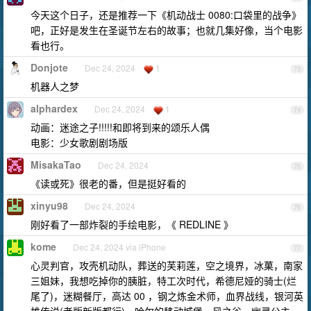
今天这个日子，还是推荐一下《机动战士 0080:口袋里的战争》
吧，正好是发生在圣诞节左右的故事；也就几集好像，当个电影
看也行。
Donjote
Dec 24, 2024
1
73
机器人之梦
alphardex
Dec 24, 2024
1
74
动画：迷途之子!!!!!和即将到来的颂乐人偶
电影：少女歌剧剧场版
MisakaTao
Dec 24, 2024
75
《读或死》很老的番，但是挺好看的
xinyu98
Dec 24, 2024
76
刚好看了一部炸裂的手绘电影，《 REDLINE 》
kome
Dec 24, 2024 via iPhone
77
心灵判官，攻壳机动队，葬送的芙莉莲，空之境界，冰菓，南家
三姐妹，我想吃掉你的胰脏，特工次时代，希德尼娅的骑士(烂
尾了)，迷糊餐厅，高达 00 ，钢之炼金术师，血界战线，银河英