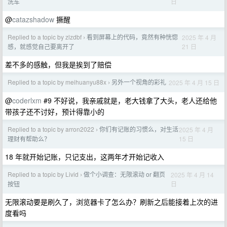
日
洗车
@
catazshadow
撅醒
Replied to a topic by zlzdbf
看到屏幕上的代码，竟然有种恍惚
2025 年 4 月
›
21 日
感，就感觉自己要离开了
差不多的感触，但我是挨到了赔偿
Replied to a topic by meihuanyu88x
另外一个视角的彩礼
2025 年 4 月 15 日
›
@
coderlxm
#9 不好说，我亲戚就是，老大钱拿了大头，老人还给他
带孩子还不讨好，预计得靠小的
Replied to a topic by arron2022
你们有记账的习惯么，对生活
2025 年 4 月
›
15 日
理财有帮助么？
18 年就开始记账，只记支出，这两年才开始记收入
Replied to a topic by Livid
做个小调查：无限滚动 or 翻页
2025 年 4 月 14
›
日
按钮
无限滚动要是刷久了，浏览器卡了怎么办？刷新之后能接着上次的进
度看吗