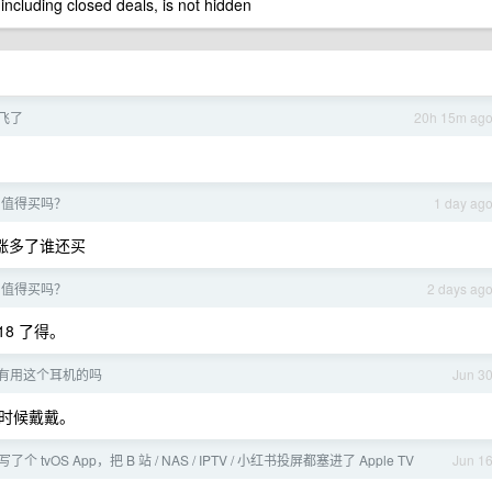
 including closed deals, is not hidden
飞了
20h 15m ag
18 值得买吗？
1 day ag
涨多了谁还买
18 值得买吗？
2 days ag
18 了得。
ax 有用这个耳机的吗
Jun 3
时候戴戴。
写了个 tvOS App，把 B 站 / NAS / IPTV / 小红书投屏都塞进了 Apple TV
Jun 1