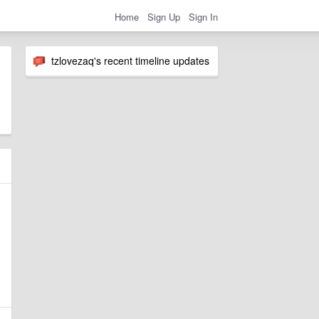
Home
Sign Up
Sign In
tzlovezaq's recent timeline updates