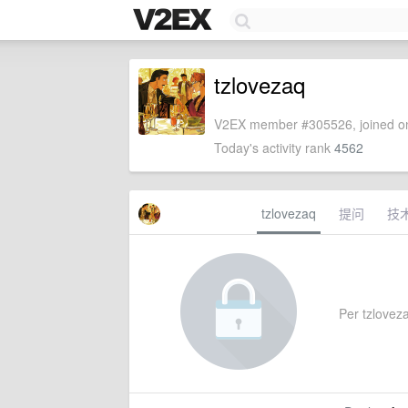
tzlovezaq
V2EX member #305526, joined on
Today's activity rank
4562
tzlovezaq
提问
技
Per tzlovezaq