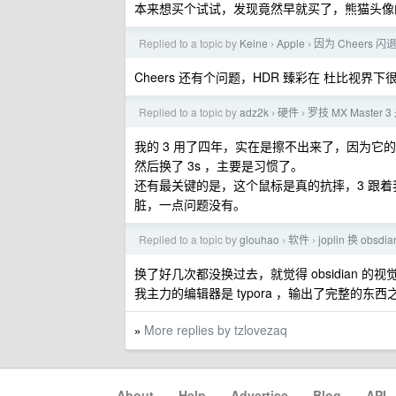
本来想买个试试，发现竟然早就买了，熊猫头像
Replied to a topic by
Keine
Apple
因为 Cheers 闪
›
›
Cheers 还有个问题，HDR 臻彩在 杜比视界下
Replied to a topic by
adz2k
硬件
罗技 MX Master
›
›
我的 3 用了四年，实在是擦不出来了，因为
然后换了 3s ，主要是习惯了。
还有最关键的是，这个鼠标是真的抗摔，3 跟
脏，一点问题没有。
Replied to a topic by
glouhao
软件
joplin 换 obs
›
›
换了好几次都没换过去，就觉得 obsidian 的视
我主力的编辑器是 typora ，输出了完整的东西之
More replies by tzlovezaq
»
About
·
Help
·
Advertise
·
Blog
·
API