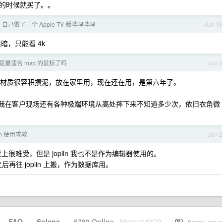
的时候就买了。。
退 自己做了一个 Apple TV 版哔哩哔哩
Jun 1
很暗，只能看 4k
 3 是最适合 mac 的鼠标了吗
Jun 
它的材质很容积攒泥，放在家里用，现在还在用，是第六年了。
着我在客户现场还有各种极端环境从高处摔下来不知道多少次，依旧衣角微
dian 使用求教
Jun 
觉上很难受，但是 joplin 我也不是作为编辑器使用的。
后再往 joplin 上搬，作为数据库用。
·
FAQ
·
Solana
·
5789 Online
Highest 6679
·