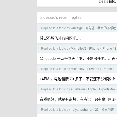
Deals
info,
tzlovezaq's recent replies
Replied to a topic by
wukaige
问与答
我真的不想起
›
›
感觉不想飞才有问题吧。。
Replied to a topic by
MichelleV2
iPhone
iPhone 
›
›
@
nododo
一两千到天了吧，还能涨多少。。再
Replied to a topic by
MichelleV2
iPhone
iPhone 
›
›
14PM ，电池健康 70 多了，不管涨不涨都搞个 
Replied to a topic by
eurekawu
Apple
AirpodsM
›
›
音质很好，就是有点热，有点沉，只有坐飞机的
Replied to a topic by
huiyanpohundh123
分享创造
›
›