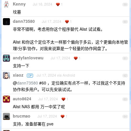
Kenny
Jul 16, 2024
1
59
坟墓
dann73580
Jul 17, 2024
1
60
非常不错啊，考虑用你这个程序替代 Alist 试试看。
Alist 和你这个定位不太一样那个偏向于多云，这个更偏向本地管
理/分享/协作，对我来说算是一个轻量的协作网盘了。
andyfanlovewu
Jul 17, 2024
1
61
支持一下
xiaoz
Jul 17, 2024 via Android
OP
62
@
dann73580
#60 ，定位确实有点不一样，不过我这个不支持
协作和多用户。可以先安装试试。
auto8624
Jul 17, 2024
1
63
Alist NAS 都用 万一中奖了呢
brucmao
Jul 17, 2024
1
64
支持，准备部署在 pve