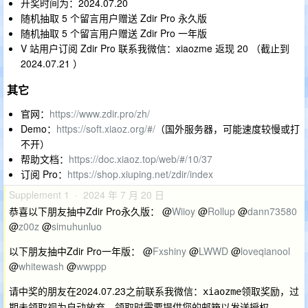
开奖时间为：2024.07.20
随机抽取 5 个留言用户赠送 Zdir Pro 永久版
随机抽取 5 个留言用户赠送 Zdir Pro 一年版
V 站用户订阅 Zdir Pro 联系我微信：xiaozme 返现 20 （截止到
2024.07.21 ）
其它
官网：
https://www.zdir.pro/zh/
Demo：
https://soft.xiaoz.org/#/
（国外服务器，可能速度较慢或打
不开）
帮助文档：
https://doc.xiaoz.top/web/#/10/37
订阅 Pro：
https://shop.xiuping.net/zdir/index
Supplement 1 · 2024 年 7 月 20 日
恭喜以下朋友抽中Zdir Pro永久版： @
Wiioy
@
Rollup
@
dann73580
@
z00z
@
simuhunluo
以下朋友抽中Zdir Pro一年版： @
Fxshiny
@
LWWD
@
loveqianool
@
whitewash
@
wwppp
请中奖的朋友在2024.07.23之前联系我微信：
领取奖励，过
xiaozme
期未领取视为自动放弃，领取时需要提供您的邮箱以发送授权。