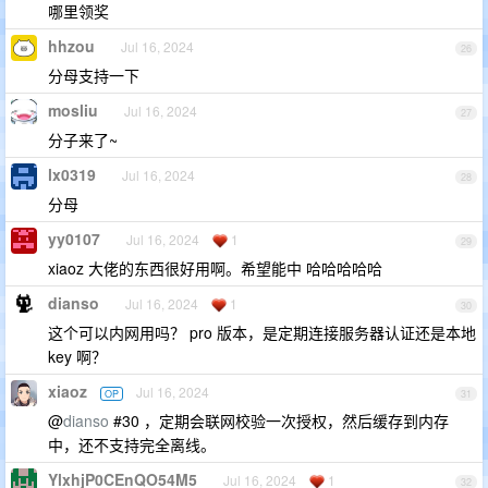
哪里领奖
hhzou
Jul 16, 2024
26
分母支持一下
mosliu
Jul 16, 2024
27
分子来了~
lx0319
Jul 16, 2024
28
分母
yy0107
Jul 16, 2024
1
29
xiaoz 大佬的东西很好用啊。希望能中 哈哈哈哈哈
dianso
Jul 16, 2024
1
30
这个可以内网用吗？ pro 版本，是定期连接服务器认证还是本地
key 啊？
xiaoz
Jul 16, 2024
OP
31
@
dianso
#30 ，定期会联网校验一次授权，然后缓存到内存
中，还不支持完全离线。
YlxhjP0CEnQO54M5
Jul 16, 2024
1
32