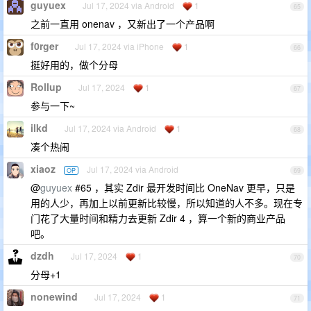
guyuex
Jul 17, 2024 via Android
1
65
之前一直用 onenav ，又新出了一个产品啊
f0rger
Jul 17, 2024 via iPhone
1
66
挺好用的，做个分母
Rollup
Jul 17, 2024
1
67
参与一下~
ilkd
Jul 17, 2024 via Android
1
68
凑个热闹
xiaoz
Jul 17, 2024 via Android
OP
69
@
guyuex
#65 ，其实 Zdir 最开发时间比 OneNav 更早，只是
用的人少，再加上以前更新比较慢，所以知道的人不多。现在专
门花了大量时间和精力去更新 Zdir 4 ，算一个新的商业产品
吧。
dzdh
Jul 17, 2024
1
70
分母+1
nonewind
Jul 17, 2024
1
71