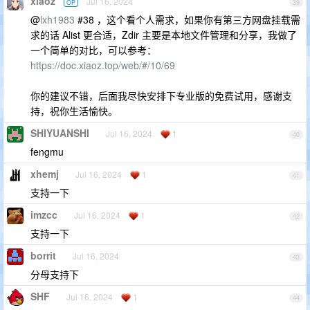
xiaoz
Jul 16, 2024
OP
39
@
lxh1983
#38 ，这个看个人需求，如果你有第三方网盘挂载需
求的话 Alist 更合适，Zdir 主要是本地文件管理和分享，我做了
一个简单的对比，可以参考：
https://doc.xiaoz.top/web/#/10/69
你的建议不错，后面我尽快安排下专业版的免费试用，感谢支
持，祝你生活愉快。
SHIYUANSHI
Jul 16, 2024
1
40
fengmu
xhemj
Jul 16, 2024
1
41
支持一下
imzcc
Jul 16, 2024
1
42
支持一下
borrit
Jul 16, 2024
43
分母支持下
SHF
Jul 16, 2024
1
44