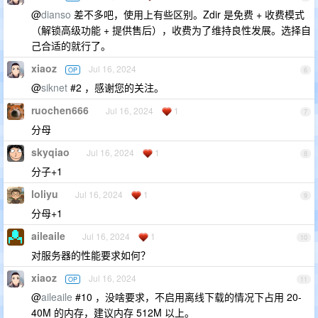
@
dianso
差不多吧，使用上有些区别。Zdir 是免费 + 收费模式
（解锁高级功能 + 提供售后），收费为了维持良性发展。选择自
己合适的就行了。
xiaoz
Jul 16, 2024
OP
6
@
siknet
#2 ，感谢您的关注。
ruochen666
Jul 16, 2024
1
7
分母
skyqiao
Jul 16, 2024
1
8
分子+1
loliyu
Jul 16, 2024
1
9
分母+1
aileaile
Jul 16, 2024
1
10
对服务器的性能要求如何？
xiaoz
Jul 16, 2024
OP
11
@
aileaile
#10 ，没啥要求，不启用离线下载的情况下占用 20-
40M 的内存，建议内存 512M 以上。