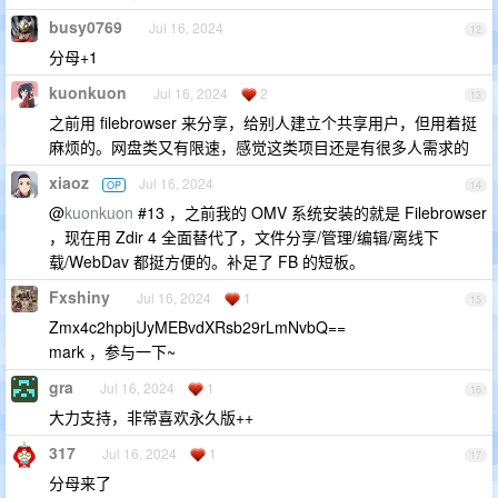
busy0769
Jul 16, 2024
12
分母+1
kuonkuon
Jul 16, 2024
2
13
之前用 filebrowser 来分享，给别人建立个共享用户，但用着挺
麻烦的。网盘类又有限速，感觉这类项目还是有很多人需求的
xiaoz
Jul 16, 2024
OP
14
@
kuonkuon
#13 ，之前我的 OMV 系统安装的就是 Filebrowser
，现在用 Zdir 4 全面替代了，文件分享/管理/编辑/离线下
载/WebDav 都挺方便的。补足了 FB 的短板。
Fxshiny
Jul 16, 2024
1
15
Zmx4c2hpbjUyMEBvdXRsb29rLmNvbQ==
mark ，参与一下~
gra
Jul 16, 2024
1
16
大力支持，非常喜欢永久版++
317
Jul 16, 2024
1
17
分母来了