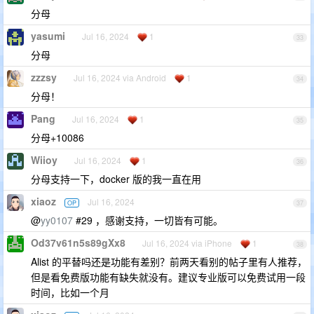
分母
yasumi
Jul 16, 2024
1
33
分母
zzzsy
Jul 16, 2024 via Android
1
34
分母！
Pang
Jul 16, 2024
1
35
分母+10086
Wiioy
Jul 16, 2024
1
36
分母支持一下，docker 版的我一直在用
xiaoz
Jul 16, 2024
OP
37
@
yy0107
#29 ，感谢支持，一切皆有可能。
Od37v61n5s89gXx8
Jul 16, 2024 via iPhone
1
38
Alist 的平替吗还是功能有差别？前两天看别的帖子里有人推荐，
但是看免费版功能有缺失就没有。建议专业版可以免费试用一段
时间，比如一个月