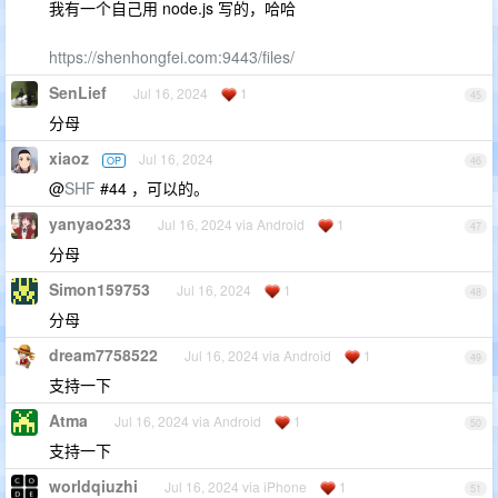
我有一个自己用 node.js 写的，哈哈
https://shenhongfei.com:9443/files/
SenLief
Jul 16, 2024
1
45
分母
xiaoz
Jul 16, 2024
OP
46
@
SHF
#44 ，可以的。
yanyao233
Jul 16, 2024 via Android
1
47
分母
Simon159753
Jul 16, 2024
1
48
分母
dream7758522
Jul 16, 2024 via Android
1
49
支持一下
Atma
Jul 16, 2024 via Android
1
50
支持一下
worldqiuzhi
Jul 16, 2024 via iPhone
1
51