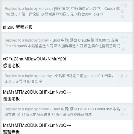
7 月
Replied to a topic by kelrvins
[福利复刻] 中转站稳定运营中， Codex 纯
›
27
Pro 池 0.4 倍！评论留 ID 新老用户均送 5 元（约 250w Token）
日
id 298 蟹蟹老板
7 月
Replied to a topic by bbrow
[Bool 中转] 满血 Claude 限时 0.007x 支持
›
26
Fable5 opus5 本帖留言送 5 刀 新人加群再送 5 刀 原生满血性能随意测试
日
cGFuZ3hmMDgwOUAxNjMuY29t
感谢老板
Replied to a topic by doveray
小站依旧稳定目前 gpt-plus 0.1 倍率，
7 月 24
›
日
正价 pro 号池 0.18 倍率
MzM1MTM2ODU0QHFxLmNvbQ==
谢谢老板
Replied to a topic by bbrow
[Bool 中转] 满血 GPT0.05x Grok0.05x 本帖
7 月
›
24 日
留言送 10 刀 新人加群再送 5 刀 原生满血性能随意测试
MzM1MTM2ODU0QHFxLmNvbQ==
蟹蟹老板