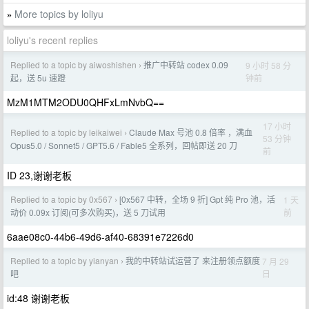
More topics by loliyu
»
loliyu's recent replies
Replied to a topic by aiwoshishen
推广中转站 codex 0.09
9 小时 58 分
›
钟前
起，送 5u 速蹬
MzM1MTM2ODU0QHFxLmNvbQ==
17 小时
Replied to a topic by leikaiwei
Claude Max 号池 0.8 倍率 ，满血
›
53 分钟
Opus5.0 / Sonnet5 / GPT5.6 / Fable5 全系列，回帖即送 20 刀
前
ID 23,谢谢老板
Replied to a topic by 0x567
[0x567 中转，全场 9 折] Gpt 纯 Pro 池，活
1 天
›
前
动价 0.09x 订阅(可多次购买)，送 5 刀试用
6aae08c0-44b6-49d6-af40-68391e7226d0
Replied to a topic by yianyan
我的中转站试运营了 来注册领点额度
7 月 29
›
日
吧
id:48 谢谢老板