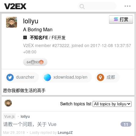
loliyu
打赏
A Boring Man
🏢
不知名FE
/ FE开发
V2EX member #273222, joined on 2017-12-08 13:37:57
+08:00
64
93
duanzher
xdownload.top/en
成都
愿你我都做生活的高手
Switch topics list
Vue.js
•
loliyu
请教一个问题，关于 Vue
11
Mar 29, 2018 • Lastly replied by
LeungJZ