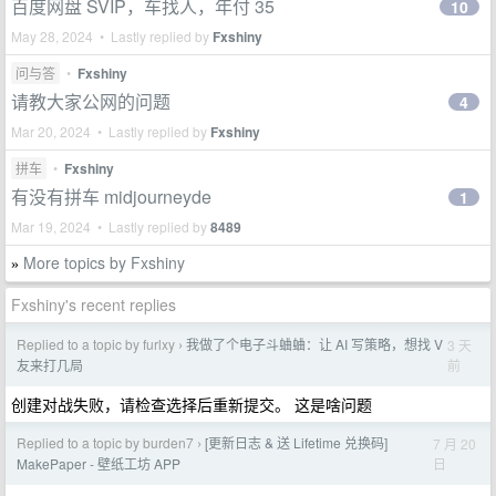
百度网盘 SVIP，车找人，年付 35
10
May 28, 2024 • Lastly replied by
Fxshiny
问与答
•
Fxshiny
请教大家公网的问题
4
Mar 20, 2024 • Lastly replied by
Fxshiny
拼车
•
Fxshiny
有没有拼车 midjourneyde
1
Mar 19, 2024 • Lastly replied by
8489
More topics by Fxshiny
»
Fxshiny's recent replies
Replied to a topic by furlxy
我做了个电子斗蛐蛐：让 AI 写策略，想找 V
3 天
›
前
友来打几局
创建对战失败，请检查选择后重新提交。 这是啥问题
Replied to a topic by burden7
[更新日志 & 送 Lifetime 兑换码]
7 月 20
›
日
MakePaper - 壁纸工坊 APP