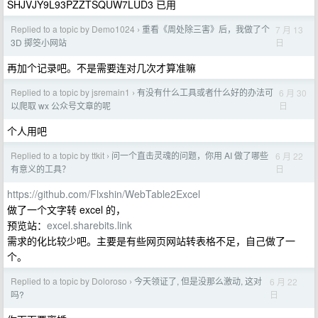
SHJVJY9L93PZZTSQUW7LUD3 已用
Replied to a topic by Demo1024
重看《周处除三害》后，我做了个
7 月 13
›
日
3D 掷筊小网站
再加个记录吧。不是需要连对几次才算准嘛
Replied to a topic by jsremain1
有没有什么工具或者什么好的办法可
6 月 30
›
日
以爬取 wx 公众号文章的呢
个人用吧
Replied to a topic by ttkit
问一个直击灵魂的问题，你用 AI 做了哪些
6 月 22
›
日
有意义的工具？
https://github.com/Flxshin/WebTable2Excel
做了一个文字转 excel 的，
预览站：
excel.sharebits.link
需求的化比较少吧。主要是有些网页网站转表格不足，自己做了一
个。
Replied to a topic by Doloroso
今天领证了, 但是没那么激动, 这对
6 月 22
›
日
吗?