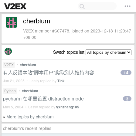
cherbium
V2EX member #667478, joined on 2023-12-18 11:29:47
+08:00
Switch topics list
V2EX
•
cherbium
有人反馈本站"脚本用户"爬取别人推特内容
14
Jun 21, 2025 • Lastly replied by
Tink
Python
•
cherbium
pycharm 在哪里设置 distraction mode
3
May 5, 2024 • Lastly replied by
yxhzhang185
More topics by cherbium
»
cherbium's recent replies