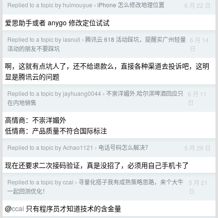
Replied to a topic by huimouyue
iPhone 怎么修改地理位置
6 月 22 日
›
爱思助手或者 anygo 修改定位试试
Replied to a topic by iasnull
腾讯云 618 活动踩坑，提醒买广州轻量
6 月 14
›
日
活动的朋友不要踩坑
啊，这就有点坑人了，还不给退款么，直接各种渠道去投诉吧，这明
显是腾讯云的问题
Replied to a topic by jayhuang0044
不崇洋媚外,哈尔滨啤酒回应只
6 月 11
›
日
在内地销售
高情商：不崇洋媚外
低情商：产品质量不符合国际标注
Replied to a topic by Achao1121
电话号码怎么解决？
5 月 29 日
›
现在还要求二次接码验证，真是没招了，必须用自己手机卡了
Replied to a topic by ccai
寻量化搭子我有成熟策略思路，来个大牛
5 月 21
›
日
一起回测优化！
@
ccai
只有程序员才知道技术的含金量