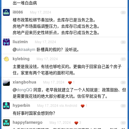
出一堆白血病
i8086
May 17, 2024
35
楼市政策松绑节奏加快，去库存已是当务之急。
房地产市场面临调整压力，去库存已成当务之急。
房地产迎来历史性转折点，去库存已成当务之急。
liuzimin
May 17, 2024
36
@
akiraakym
卧槽真的假的？没听说。
kylebing
May 17, 2024
37
主要是我没钱，有钱也够呛买的。更偏向于回家自己盖个房子
住，家里有两个宅基地的面积可用。
xiangbohua
May 17, 2024
1
38
@
dongQQ
同意，老早我就建立了一个人知就是：政策鼓励、但
是需要我花钱的绝大部分都是大坑。信任早就没有了。
hyperbin
May 17, 2024 via Android
1
39
有好事时国家会想到你？
happyfarmergo
May 17, 2024
3
40