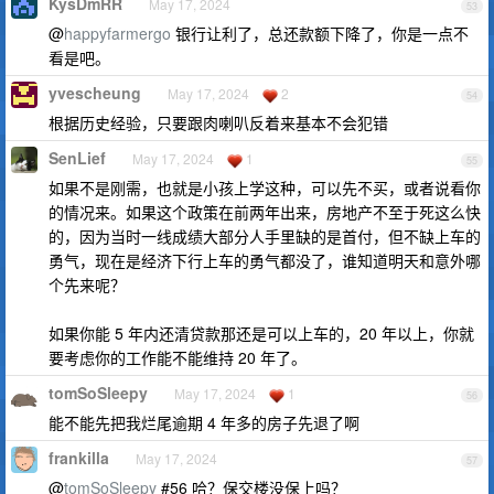
KysDmRR
May 17, 2024
53
@
happyfarmergo
银行让利了，总还款额下降了，你是一点不
看是吧。
yvescheung
May 17, 2024
2
54
根据历史经验，只要跟肉喇叭反着来基本不会犯错
SenLief
May 17, 2024
1
55
如果不是刚需，也就是小孩上学这种，可以先不买，或者说看你
的情况来。如果这个政策在前两年出来，房地产不至于死这么快
的，因为当时一线成绩大部分人手里缺的是首付，但不缺上车的
勇气，现在是经济下行上车的勇气都没了，谁知道明天和意外哪
个先来呢？
如果你能 5 年内还清贷款那还是可以上车的，20 年以上，你就
要考虑你的工作能不能维持 20 年了。
tomSoSleepy
May 17, 2024
1
56
能不能先把我烂尾逾期 4 年多的房子先退了啊
frankilla
May 17, 2024
57
@
tomSoSleepy
#56 哈？保交楼没保上吗？