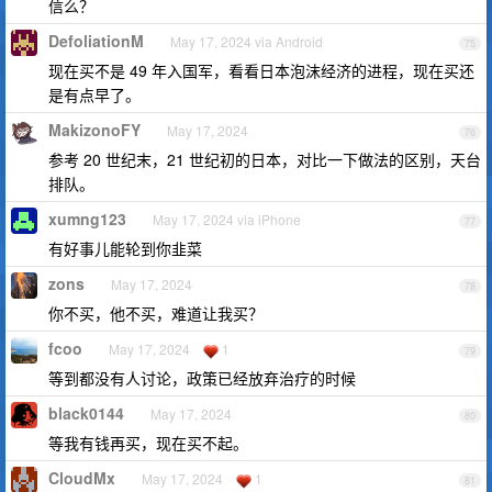
信么？
DefoliationM
May 17, 2024 via Android
75
现在买不是 49 年入国军，看看日本泡沫经济的进程，现在买还
是有点早了。
MakizonoFY
May 17, 2024
76
参考 20 世纪末，21 世纪初的日本，对比一下做法的区别，天台
排队。
xumng123
May 17, 2024 via iPhone
77
有好事儿能轮到你韭菜
zons
May 17, 2024
78
你不买，他不买，难道让我买？
fcoo
May 17, 2024
1
79
等到都没有人讨论，政策已经放弃治疗的时候
black0144
May 17, 2024
80
等我有钱再买，现在买不起。
CloudMx
May 17, 2024
1
81