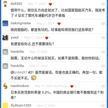
dz5362
May 17, 2024
2
22
倡导什么，就往反方向走就对了，比如国家鼓励买汽车，我就考
了 d 证买了摩托车通勤代步岂不美哉
itskingname
May 17, 2024
2
23
政府鼓励的，都是有坑的。好事能轮得到我们这些草民？
yueji
May 17, 2024
1
24
有便宜给你占,还不需要排队?
frankilla
May 17, 2024
25
刚需，无论什么时候该买就买，如果不是刚需，我劝你别动。
frankilla
May 17, 2024
26
@
gnikkij97
#21 虽然是废话，但是也是正确的。再加一句，能
不买就不买。
naminokoe
May 17, 2024 via iPhone
1
27
日本买房贷款利率是 0.2%，中国的商业银行敢不敢做到这个利
率？
XuHuan1025
May 17, 2024
28