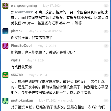
wangcongming
May 17, 2024
69
@
sean250031
不晚，这都是相对的，另一个国会降息的更加速
度，，而且美国交易市场手段很多，有很多对冲方式，比如买点
美长债 etf 对冲，甚至还有汇率对冲 etf ，等等
phrack
May 17, 2024 via iPhone
70
你买我推荐，我有房都卖了
PiersSoCool
May 17, 2024
71
能稳住，也只能稳住了，关键还是看 GDP
vipfts
May 17, 2024
72
有钱我就买爆
456789
May 17, 2024
73
买，房地产到现在了能买就买吧，最好买那种设计上宏伟壮观
的，还是开发中的，因为以后估计没机会买了，特别是北方平原
地区，今年是住楼房概率最大的一年，以后逐年降低
justtokankan
May 17, 2024 via Android
74
对于投资 A 股，已经被骗了很多次，还能在相信一次吗？你们