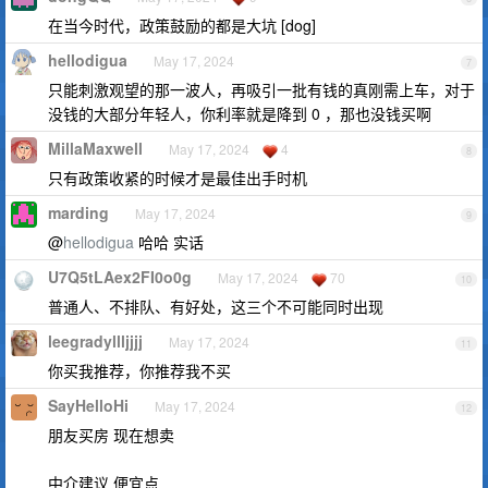
在当今时代，政策鼓励的都是大坑 [dog]
hellodigua
May 17, 2024
7
只能刺激观望的那一波人，再吸引一批有钱的真刚需上车，对于
没钱的大部分年轻人，你利率就是降到 0 ，那也没钱买啊
MillaMaxwell
May 17, 2024
4
8
只有政策收紧的时候才是最佳出手时机
marding
May 17, 2024
9
@
hellodigua
哈哈 实话
U7Q5tLAex2FI0o0g
May 17, 2024
70
10
普通人、不排队、有好处，这三个不可能同时出现
leegradyllljjjj
May 17, 2024
11
你买我推荐，你推荐我不买
SayHelloHi
May 17, 2024
12
朋友买房 现在想卖
中介建议 便宜点