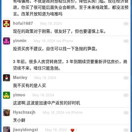
有啥骗局，不就是政府想稳住房价，降低买房门槛。现在经济衰
退，你买了很可能后面失业会断供，至于未来啥政策，都没法预
言。改革开放知道为啥推吗
hofui1687
May 18, 2024
94
现在的政策对于刚需，很友好了，但也要谨慎上车。
yinmin
May 18, 2024 via iPhone
95
投资买房不建议，自住可以找一下急抛的笋盘。
3 年前，很多人房贷转商贷，3 年到期续贷要重新评估房价，商
贷续不来，噎住只能急抛。
Manley
May 18, 2024
96
我不买有的是人买
yimoo
May 18, 2024
97
这波啊,这波是加速中产返贫的好时机
Hyschtaxjh
May 18, 2024 via iPhone
98
烹小鲜
jiaoyidongxi
May 18, 2024
1
99