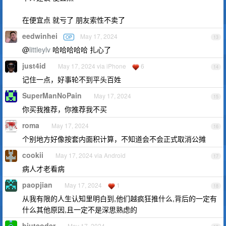
在便宜点 就亏了 朋友索性不卖了
eedwinhei
May 17, 2024
OP
13
@
littleylv
哈哈哈哈哈 扎心了
just4id
May 17, 2024 via iPhone
6
14
记住一点，好事轮不到平头百姓
SuperManNoPain
May 17, 2024
15
你买我推荐，你推荐我不买
roma
May 17, 2024
16
个别地方好像按套内面积计算，不知道会不会正式取消公摊
cookii
May 17, 2024 via Android
17
病人才老看病
paopjian
May 17, 2024
1
18
从我有限的人生认知里明白到,他们越疯狂推什么,背后的一定有
什么其他原因,且一定不是深思熟虑的
biutcoder
May 17, 2024