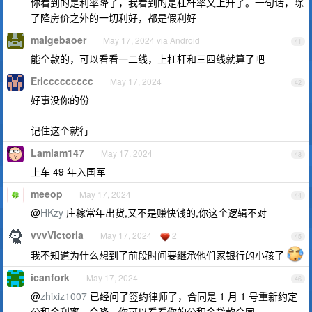
你看到的是利率降了，我看到的是杠杆率又上升了。一句话，除
了降房价之外的一切利好，都是假利好
maigebaoer
May 17, 2024 via Android
41
能全款的，可以看看一二线，上杠杆和三四线就算了吧
Ericcccccccc
May 17, 2024
42
好事没你的份
记住这个就行
Lamlam147
May 17, 2024
43
上车 49 年入国军
meeop
May 17, 2024
44
@
HKzy
庄稼常年出货,又不是赚快钱的,你这个逻辑不对
vvvVictoria
May 17, 2024
2
45
我不知道为什么想到了前段时间要继承他们家银行的小孩了
icanfork
May 17, 2024
46
@
zhixiz1007
已经问了签约律师了，合同是 1 月 1 号重新约定
公积金利率，会降。你可以看看你的公积金贷款合同。