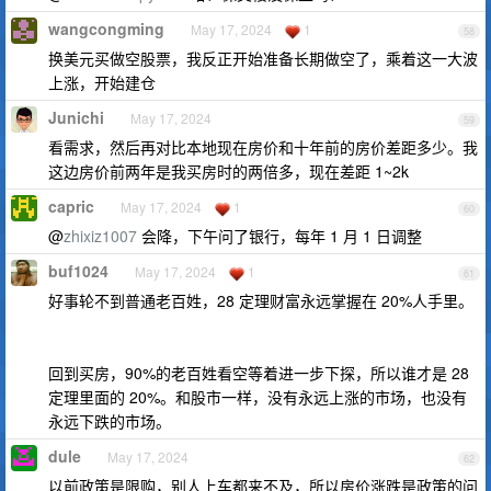
wangcongming
May 17, 2024
1
58
换美元买做空股票，我反正开始准备长期做空了，乘着这一大波
上涨，开始建仓
Junichi
May 17, 2024
59
看需求，然后再对比本地现在房价和十年前的房价差距多少。我
这边房价前两年是我买房时的两倍多，现在差距 1~2k
capric
May 17, 2024
1
60
@
zhixiz1007
会降，下午问了银行，每年 1 月 1 日调整
buf1024
May 17, 2024
1
61
好事轮不到普通老百姓，28 定理财富永远掌握在 20%人手里。
回到买房，90%的老百姓看空等着进一步下探，所以谁才是 28
定理里面的 20%。和股市一样，没有永远上涨的市场，也没有
永远下跌的市场。
dule
May 17, 2024
62
以前政策是限购，别人上车都来不及，所以房价涨跌是政策的问