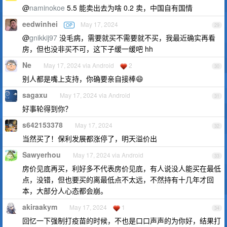
@
naminokoe
5.5 能卖出去为啥 0.2 卖，中国自有国情
eedwinhei
May 17, 2024
OP
29
@
gnikkij97
没毛病，需要就买不需要就不买，我最近确实再看
房，但也没非买不可，这下子缓一缓吧 hh
Ne
May 17, 2024 via Android
2
30
别人都是嘴上支持，你确要亲自接棒😄
sagaxu
May 17, 2024 via Android
31
好事轮得到你？
s642153378
May 17, 2024
32
当然买了！保利发展都涨停了，明天溢价出
Sawyerhou
May 17, 2024 via Android
33
房价见底再买，利好多不代表房价见底，有人说没人能买在最低
点，没错，但也要买的离最低点不太远，不然持有十几年才回
本，大部分人心态都会崩。
akiraakym
May 17, 2024
1
34
回忆一下强制打疫苗的时候，不也是口口声声的为你好，结果打