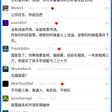
Mark24
May 17, 2024
2
47
让你往东，你就往西
evan9527
May 17, 2024
2
48
没有自由市场，全是政策市场。
所有的利好政策，顺势的时候是火上浇油，逆势的时候是落井下
石。
FrankAdler
May 17, 2024
1
49
国家急了，你等他更急吧，我刚需，目前先租房，一年房租两三
万，但是买了房半年就能亏二三十万
SkywalkerJi
May 17, 2024 via Android
50
为国接盘？
RealYourDad
May 17, 2024
2
51
不可能三角：普通人、有好处、不排队
goodsavage
May 17, 2024
52
政策越多的市场死得越快