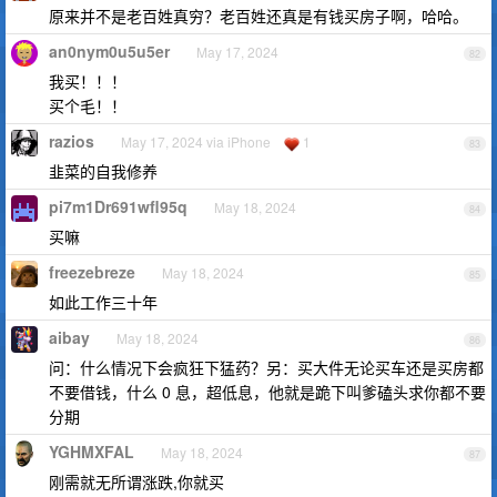
原来并不是老百姓真穷？老百姓还真是有钱买房子啊，哈哈。
an0nym0u5u5er
May 17, 2024
82
我买！！！
买个毛！！
razios
May 17, 2024 via iPhone
1
83
韭菜的自我修养
pi7m1Dr691wfl95q
May 18, 2024
84
买嘛
freezebreze
May 18, 2024
85
如此工作三十年
aibay
May 18, 2024
86
问：什么情况下会疯狂下猛药？另：买大件无论买车还是买房都
不要借钱，什么 0 息，超低息，他就是跪下叫爹磕头求你都不要
分期
YGHMXFAL
May 18, 2024
87
刚需就无所谓涨跌,你就买