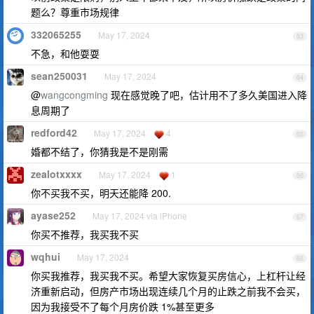
题么？尊重市场规律
332065255
May 17, 2024
63
不急，和他耍耍
sean250031
May 17, 2024
64
@
wangcongming
现在感觉晚了吧，估计用不了多久美国进入降
息周期了
redford42
May 17, 2024
4
65
婚都不结了，你猜我是不是刚需
zealotxxxx
May 17, 2024
1
66
你不买我不买，明天还能降 200.
ayase252
May 17, 2024 via iPhone
67
你买不推荐，我买我不买
wqhui
May 17, 2024
68
你买我推荐，我买我不买。希望大家恢复买房信心，上杠杆让经
济重新启动，但房产市场出现连续几个月的止跌之前我不会买，
因为我接受不了每个月房价跌 1%甚至更多