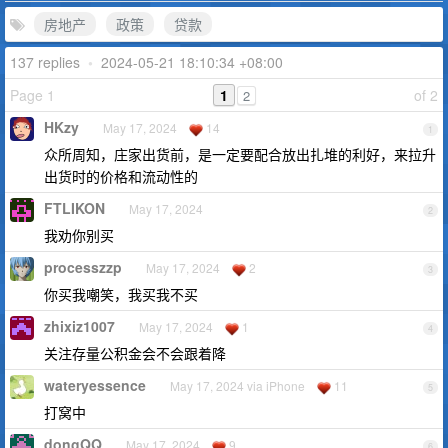
房地产
政策
贷款
137 replies
•
2024-05-21 18:10:34 +08:00
Page 1
1
of 2
2
HKzy
May 17, 2024
14
1
众所周知，庄家出货前，是一定要配合放出扎堆的利好，来拉升
出货时的价格和流动性的
FTLIKON
May 17, 2024
2
我劝你别买
processzzp
May 17, 2024
2
3
你买我嘲笑，我买我不买
zhixiz1007
May 17, 2024
1
4
关注存量公积金会不会跟着降
wateryessence
May 17, 2024 via iPhone
11
5
打窝中
dongQQ
May 17, 2024
9
6