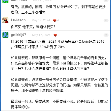
19
有钱，犹豫的；刚需，改善的 估计已经冲了。剩下都是想要抄
底的，上不上车都后悔
LuJason
May 17, 2024
4
20
你不买 他不买，难道让我买？
gnikkij97
May 17, 2024
3
21
自 2016 年去库存以来，2024 年商品房库存量反而超过 2016
，但居民杠杆率从 30%升到了 70%
如果讲宏观，那就思考一个问题：这个世界几千年的商业历史，
什么商品能够在供给增大、需求下降的情况下，价格维持坚挺甚
至上升？后续会怎样演绎？什么时候才算达到平衡？
如果讲微观，必然有一部分房子会持续增值。但既然提出了这个
问题，说明你够不上这部分房子的门槛。如果只想买一套普通的
房子，那不如遵循上述的经济规律。
最后就一句话，需要就买，不需要就不买。这是句废话，但能安
抚浮躁的心。