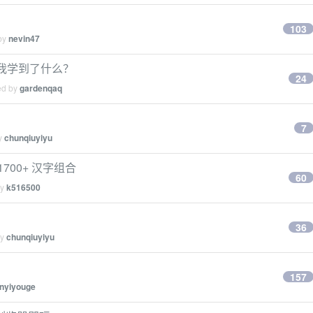
103
 by
nevin47
t，我学到了什么？
24
ed by
gardenqaq
7
by
chunqiuyiyu
00+ 汉字组合
60
by
k516500
36
by
chunqiuyiyu
157
nyiyouge