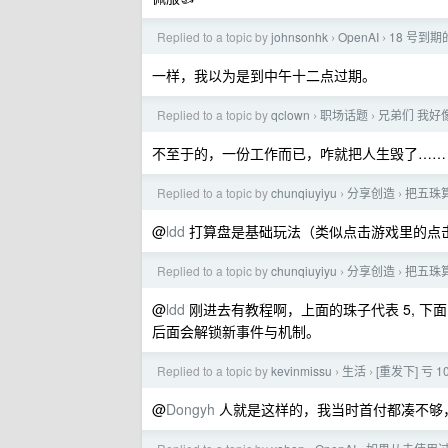
Replied to a topic by
johnsonhk
OpenAI
18 号到
›
›
一样，我以为是到中午十二点过期。
Replied to a topic by
qclown
职场话题
兄弟们 我好
›
›
不至于的，一份工作而已，咋就把人生毁了……
Replied to a topic by
chunqiuyiyu
分享创造
把五珠
›
›
@
ldd
打算盘是基础玩法（类似点击游戏里的点
Replied to a topic by
chunqiuyiyu
分享创造
把五珠
›
›
@
ldd
刚进去有教程啊，上面的珠子代表 5, 下
后面会解锁新事件与机制。
Replied to a topic by
kevinmissu
生活
[重发下] 亏
›
›
@
Dongyh
人就是这样的，我当时首付都凑不够