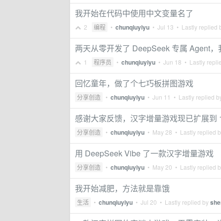
我开始在代码中使用中文变量名了
2
编程
•
chunqiuyiyu
•
Jul 13
• Lastly replied
两天从零开发了 DeepSeek 专属 Agen
1
程序员
•
chunqiuyiyu
•
Jun 18
• Lastly repli
回忆童年，做了个七巧板拼图游戏
分享创造
•
chunqiuyiyu
•
Jun 11
• Lastly replied 
感谢大家反馈，汉字增量游戏现已扩展到 17
分享创造
•
chunqiuyiyu
•
May 28
• Lastly replied 
用 DeepSeek Vibe 了一款汉字增量游戏
分享创造
•
chunqiuyiyu
•
May 20
• Lastly replied 
我开始减肥，方法就是靠饿
生活
•
chunqiuyiyu
•
Jul 20
• Lastly replied by
she