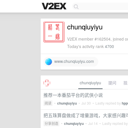
chunqiuyiyu
V2EX member #162504, joined on
Today's activity rank
4700
www.chunqiuyiyu.com
chunqiuyiyu
提问
技
推荐一本番茄平台的武侠小说
阅读
•
chunqiuyiyu
•
Jul 30
• Lastly replied by
hpp
把五珠算盘做成了增量游戏，大家感兴趣
分享创造
•
chunqiuyiyu
•
Jul 14
• Lastly replied b