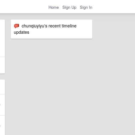
Home
Sign Up
Sign In
chunqiuyiyu's recent timeline
updates