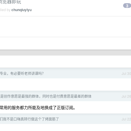
浏览器即玩
3
lied by
chunqiuyiyu
专业，有必要听老师讲课吗？
Jul 3
生是创作意愿是最强的群体，同时也是付费意愿是最差的群体
Jul 2
常用的服务都力所能及地换成了正版订阅。
们我不是口嗨真转行做这个了烤面筋了
Jul 2