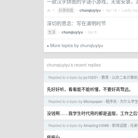
一款汉字拼图的字谜小游戏，无需安装，
1
分享创造
•
chunqiuyiyu
•
Apr 18
• Lastly rep
深切的思念：写在清明时节
生活
•
chunqiuyiyu
•
Apr 8
More topics by chunqiuyiyu
»
chunqiuyiyu's recent replies
Replied to a topic by
pc10201
教育
公办二本计算机
›
›
先好好听，看看能不能听懂，不要好高骛远。
Replied to a topic by
Micropaper
程序员
为什么学
›
›
没钱啊……我学生时代用的都是盗版，工作之后
Replied to a topic by
Amazing10086
职场话题
兄弟
›
›
佩服👍