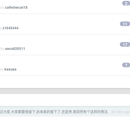
2
 by
caffeinecat18
11
by
z1645444
17
 by
unco020511
7
 by
kasusa
过大家,大家都要我留下,后来真的留下了.还是男.我突然有个这样的想法.
8h 52m ag