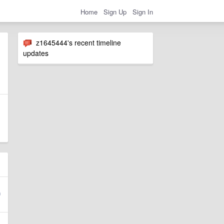
Home
Sign Up
Sign In
z1645444's recent timeline
updates