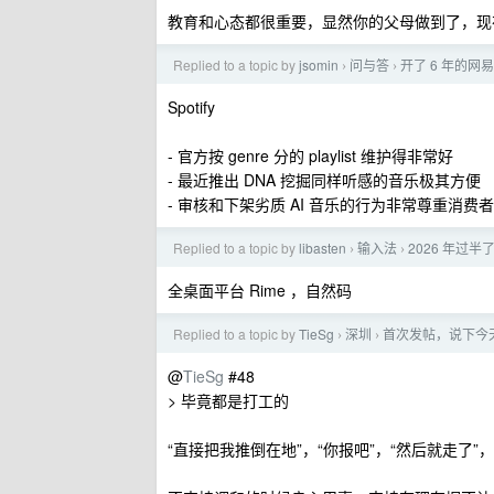
教育和心态都很重要，显然你的父母做到了，现
Replied to a topic by
jsomin
问与答
开了 6 年的网
›
›
Spotify
- 官方按 genre 分的 playlist 维护得非常好
- 最近推出 DNA 挖掘同样听感的音乐极其方便
- 审核和下架劣质 AI 音乐的行为非常尊重消费者
Replied to a topic by
libasten
输入法
2026 年过
›
›
全桌面平台 Rime ，自然码
Replied to a topic by
TieSg
深圳
首次发帖，说下今
›
›
@
TieSg
#48
> 毕竟都是打工的
“直接把我推倒在地”，“你报吧”，“然后就走了