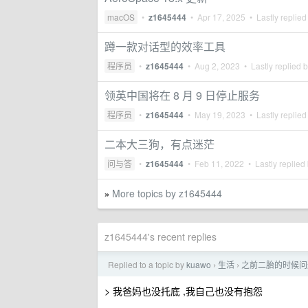
macOS
•
z1645444
•
Apr 17, 2025
• Lastly replied
蹲一款对话型的效率工具
程序员
•
z1645444
•
Aug 2, 2023
• Lastly replied 
领英中国将在 8 月 9 日停止服务
程序员
•
z1645444
•
May 19, 2023
• Lastly replied
二本大三狗，有点迷茫
问与答
•
z1645444
•
Feb 11, 2022
• Lastly replied
More topics by z1645444
»
z1645444's recent replies
Replied to a topic by
kuawo
生活
之前二胎的时候问
›
›
> 我爸妈也没托底 ,我自己也没有抱怨