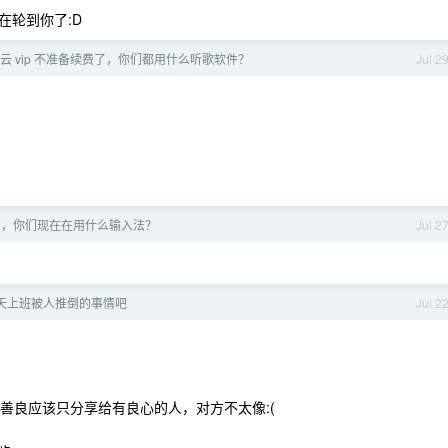
在轮到你了:D
易云 vip 不准备续费了，你们都用什么听歌软件？
Jul 2
半了，你们现在在用什么输入法？
Jul 2
天上班被人推倒的事情吧
Jul 2
”，善良应该只分享给有良心的人，对方不太像:(