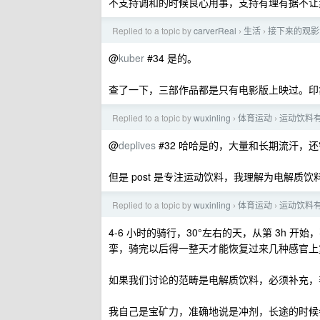
不支持调和的时候良心用事，支持有理有据不让
Replied to a topic by
carverReal
生活
接下来的观影
›
›
@
kuber
#34 是的。
查了一下，三部作品都是只有电影版上映过。印
Replied to a topic by
wuxinling
体育运动
运动饮料
›
›
@
deplives
#32 哈哈是的，大量和长期流汗，
但是 post 是专注运动饮料，我理解为电解质
Replied to a topic by
wuxinling
体育运动
运动饮料
›
›
4-6 小时的骑行，30°左右的天，从第 3h
挛，骑完以后得一整天才能恢复过来几种感官上
如果我们讨论的范畴是电解质饮料，必须补充，
我自己是宝矿力，准确地说是冲剂，长途的时候