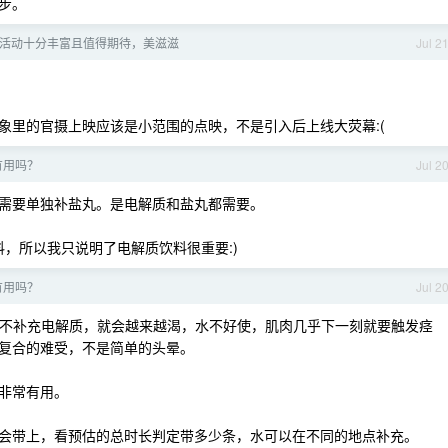
步。
活动十分丰富且值得期待，美滋滋
Jul 2
象里的官摄上映应该是小范围的点映，不是引入后上线大荧幕:(
有用吗？
Jul 2
还需要单独补盐丸。是电解质和盐丸都需要。
饮料，所以我只说明了电解质饮料很重要:)
有用吗？
Jul 2
 开始，不补充电解质，就会越来越渴，水不好使，肌肉几乎下一刻就要触发痉
复合的难受，不是简单的头晕。
非常有用。
会带上，看预估的总时长判定带多少条，水可以在不同的地点补充。