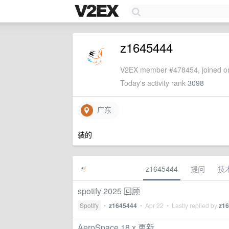
z1645444
V2EX member #478454, joined on
Today's activity rank
3098
广东
装的
z1645444
提问
技
spotify 2025 回顾
Spotify
•
z1645444
•
Apr 22
• Lastly replied by
z1
AeroSpace 18.x 更新