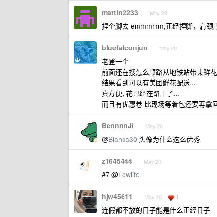
martin2233
May 20
捏个脚去 emmmmm,正经捏脚，肩颈
bluefalconjun
May 20
老登一个
前面还在搜怎么顺路从地铁站带束鲜花回
结果看到可以有美团鲜花配送...
真方便, 花已经在路上了...
而且有优惠卷 比现场等着包还要再拿回
BennnnJi
May 20
@
Blanca30
头像为什么这么优秀
z1645444
May 20
#7 @
Lowlife
hjw45611
1
May 20
连假都不放的日子能是什么正经日子