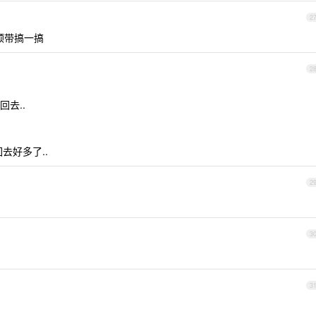
2
顺带搞一搞
2
去..
去好多了..
2
3
3