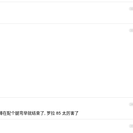
3
3
3
在配个腿弯举就结束了, 罗拉 85 太厉害了
3