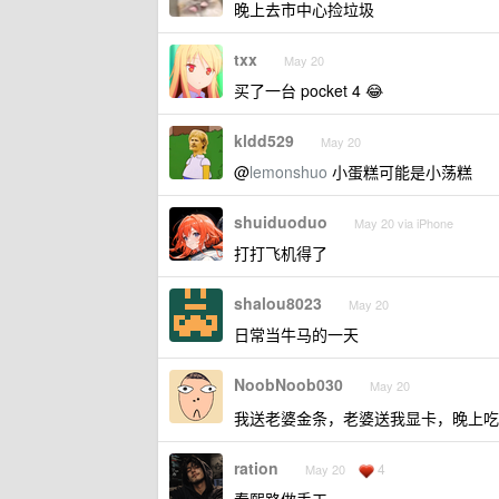
晚上去市中心捡垃圾
txx
May 20
买了一台 pocket 4 😂
kldd529
May 20
@
lemonshuo
小蛋糕可能是小荡糕
shuiduoduo
May 20 via iPhone
打打飞机得了
shalou8023
May 20
日常当牛马的一天
NoobNoob030
May 20
我送老婆金条，老婆送我显卡，晚上
ration
4
May 20