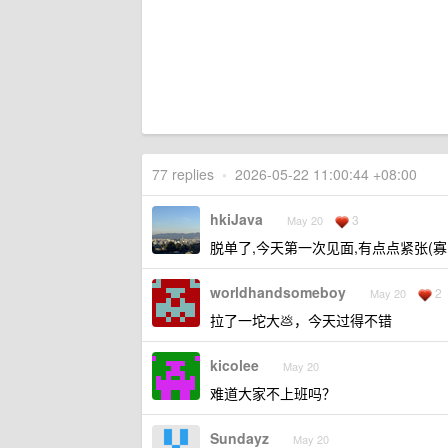
77 replies
•
2026-05-22 11:00:44 +08:00
hkiJava
3
May 20
脱单了,今天第一次见面,有点点紧张(
worldhandsomeboy
2
May 20
拉了一坨大💩，今天过得不错
kicolee
May 20
难道大家不上班吗？
Sundayz
May 20