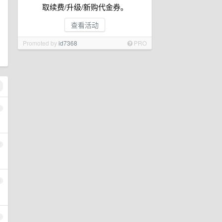
取续费/升级/新购代金券。
查看活动
Promoted by
id7368
PRO
1
2
3
4