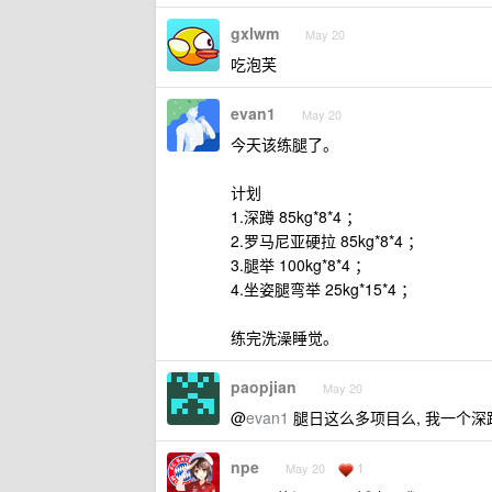
gxlwm
May 20
吃泡芙
evan1
May 20
今天该练腿了。
计划
1.深蹲 85kg*8*4 ；
2.罗马尼亚硬拉 85kg*8*4 ；
3.腿举 100kg*8*4 ；
4.坐姿腿弯举 25kg*15*4 ；
练完洗澡睡觉。
paopjian
May 20
@
evan1
腿日这么多项目么, 我一个深蹲
npe
1
May 20