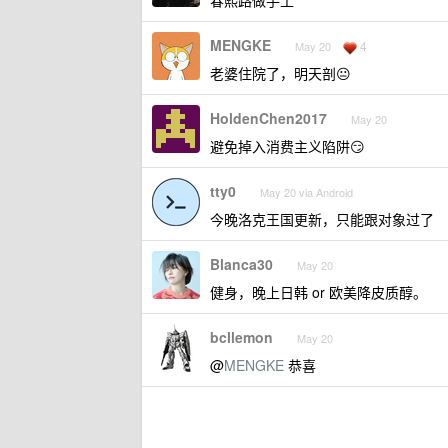
春熙路做手工
MENGKE
4
May 20
老婆住院了，明天剖😐
HoldenChen2017
May 20
避免掉入消费主义陷阱😏
tty0
May 20 via Android
今晚洛克王国更新，只能跟对象过了
Blanca30
May 20
健身，晚上日韩 or 欧美降皮质醇。
bcllemon
May 20
@
MENGKE
恭喜