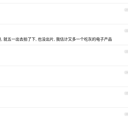
2
2
换, 就五一出去拍了下, 也没出片, 我估计又多一个吃灰的电子产品
2
2
2
2