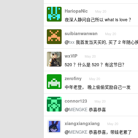
HariopaNic
May 20
夜深人静问自己所以 what is love ？
suibianwanwan
May 20
@
txx
我首发当天买的, 买了 2 年随心
wxVIP
May 20
520 ？什么是 520 ？有这节日？
zerofiny
May 20
中年老登， 晚上偷偷奖励自己一发
connor123
May 20
@
MENGKE
恭喜恭喜
xiangxiangxiang
May 20
@
MENGKE
恭喜恭喜，带娃老累了