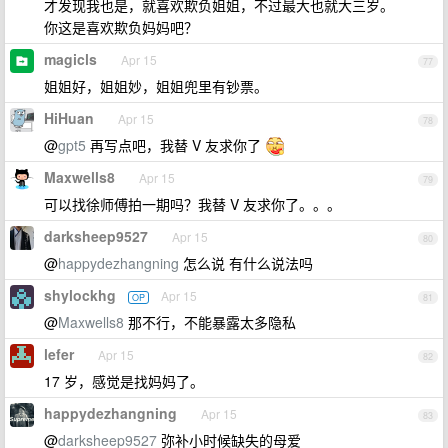
才发现我也是，就喜欢欺负姐姐，不过最大也就大三岁。
你这是喜欢欺负妈妈吧？
magicls
Apr 15
77
姐姐好，姐姐妙，姐姐兜里有钞票。
HiHuan
Apr 15
78
@
gpt5
再写点吧，我替 V 友求你了
Maxwells8
Apr 15
79
可以找徐师傅拍一期吗？我替 V 友求你了。。。
darksheep9527
Apr 15
80
@
happydezhangning
怎么说 有什么说法吗
shylockhg
Apr 15
OP
81
@
Maxwells8
那不行，不能暴露太多隐私
lefer
Apr 15
82
17 岁，感觉是找妈妈了。
happydezhangning
Apr 15
83
@
darksheep9527
弥补小时候缺失的母爱