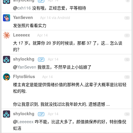
OP
9
@
cxh116
没有哦，正经恋爱，平等相待
YanSeven
Apr 14 via Android
10
发张照片看看实力
Leeeeex
Apr 14
11
大 17 岁。就算你 20 岁的时候谈，那都 37 了，这... 怎么谈
的？
shylockhg
Apr 14
OP
12
@
YanSeven
我很丑，不然早谈上小姑娘了
FlytoSirius
Apr 14
13
楼主肯定是能提供情绪价值的那种男人,这辈子大概率是比较轻
松的啦.
你让我意识到, 我就没找过比我年龄大的, 遗憾遗憾 ...
shylockhg
Apr 14
OP
14
@
Leeeeex
咋不能，比这大多了，颜值搞保养的好，特别像倪
虹洁