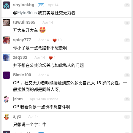
shylockhg
Apr 14
OP
15
@
FlytoSirius
我其实是社交无力者
tuwulin365
Apr 14
16
开大车开大车
spicy777
Apr 14
13
17
你小子是一点弯路都不想走啊
zsq332
Apr 14
1
18
并不想在公共论坛关心如此私人的问题
Simle100
Apr 14
19
OP ，社交无力者咋能接触到这么多比自己大 15 岁的女性，一
般接触到的都是同龄人呀。
jzhm
Apr 14 via iPhone
20
OP 我看你是一点也不想奋斗啊
ajyz
Apr 14
21
只想说一个字：牛