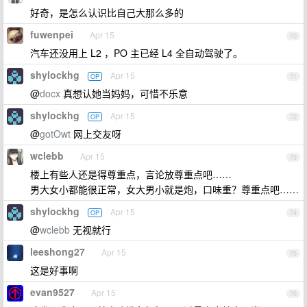
好奇，是怎么认识比自己大那么多的
fuwenpei
Apr 15
70
汽车还没用上 L2 ，PO 主已经 L4 全自动驾驶了。
shylockhg
Apr 15
OP
71
@
docx
真想认她当妈妈，可惜不乐意
shylockhg
Apr 15
OP
72
@
gotOwt
网上交友呀
wclebb
Apr 15
73
楼上有些人还是得尊重点，言论放尊重点吧……
男大女小都能很正常，女大男小就是炮，口味重？尊重点吧……
shylockhg
Apr 15
OP
74
@
wclebb
无视就行
leeshong27
Apr 15
75
这是好事啊
evan9527
Apr 15
76