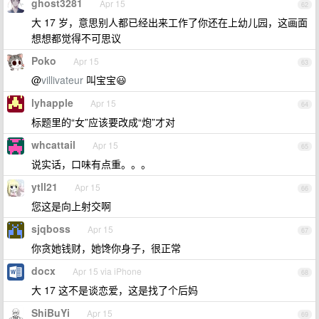
ghost3281
Apr 15
62
大 17 岁，意思别人都已经出来工作了你还在上幼儿园，这画面
想想都觉得不可思议
Poko
Apr 15
63
@
villivateur
叫宝宝😃
lyhapple
Apr 15
64
标题里的“女”应该要改成“炮”才对
whcattail
Apr 15
65
说实话，口味有点重。。。
ytll21
Apr 15
66
您这是向上射交啊
sjqboss
Apr 15
67
你贪她钱财，她馋你身子，很正常
docx
Apr 15 via iPhone
68
大 17 这不是谈恋爱，这是找了个后妈
ShiBuYi
Apr 15
69