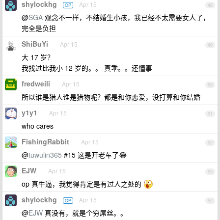
shylockhg
Apr 15
OP
48
@
SGA
观念不一样，不结婚生小孩，我已经不太需要女人了，
完全是负担
ShiBuYi
Apr 15
49
大 17 岁？
我找过比我小 12 岁的。。 真乖。。还懂事
fredweili
Apr 15
50
所以谁是猎人谁是猎物呢？都是和你恋爱，没打算和你结婚
y1y1
Apr 15
51
who cares
FishingRabbit
Apr 15
52
@
tuwulin365
#15 这是开老车了😂
EJW
Apr 15
53
op 真牛逼，我觉得肯定是有过人之处的
shylockhg
Apr 15
OP
54
@
EJW
真没有，就是个穷屌丝。。