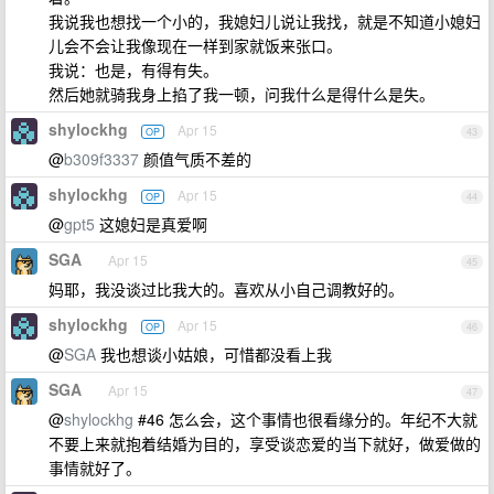
我说我也想找一个小的，我媳妇儿说让我找，就是不知道小媳妇
儿会不会让我像现在一样到家就饭来张口。
我说：也是，有得有失。
然后她就骑我身上掐了我一顿，问我什么是得什么是失。
shylockhg
Apr 15
OP
43
@
b309f3337
颜值气质不差的
shylockhg
Apr 15
OP
44
@
gpt5
这媳妇是真爱啊
SGA
Apr 15
45
妈耶，我没谈过比我大的。喜欢从小自己调教好的。
shylockhg
Apr 15
OP
46
@
SGA
我也想谈小姑娘，可惜都没看上我
SGA
Apr 15
47
@
shylockhg
#46 怎么会，这个事情也很看缘分的。年纪不大就
不要上来就抱着结婚为目的，享受谈恋爱的当下就好，做爱做的
事情就好了。