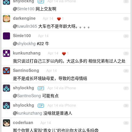
shylockhg
Apr 14 via iPhone
OP
22
@
Simle100
网上交友啊
darkengine
Apr 14
1
23
@
tuwulin365
大车也不是年龄大呀。。。。
Simle100
Apr 14
24
@
shylockhg
#22 牛
kunkunzhang
Apr 14
1
25
我只谈过打自己三岁以内的。大这么多的 相信兄弟有过人之处
SantinoSong
Apr 14
26
是不是成长环境缺母爱，导致的恋母情结
shylockhg
Apr 14 via iPhone
OP
27
@
SantinoSong
可能有点
shylockhg
Apr 14 via iPhone
OP
28
@
kunkunzhang
没啥就是普通人
coderluan
Apr 14
29
那个你管人家叫“乖女儿”的也比你大这么多吗😨