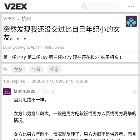
V2EX
杭州
›
突然发现我还没交过比自己年纪小的女
友。。。
By
shylockhg
at Apr 14 · 9585 views
第一任>14y 第二任>6y 第三任>17y 现在还在和>7 妹子相亲:).
女友
年龄
相亲
100 replies
•
2026-04-16 09:33:40 +08:00
laminux29
Apr 14
1
因为思路不一样。
女方比男方年龄大，一般是男方吃软饭或男方入赘或男方高攀的
情况。
女方比男方年龄小，情况就反转了，男方大概率是供养者，而且