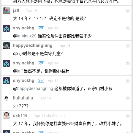
男方大概率是向下娶，也就是娶低于自己水平的女方才行。
jaff
Apr 14
2
大 14 年？ 17 年？ 确定不是约的 是谈？
shylockhg
Apr 14
OP
3
@
laminux29
确实论条件出身都比我强不少
happydezhangning
Apr 14
4
op 小时候是不是留守儿童？
shylockhg
Apr 14
OP
5
@
jaff
当然不是，谈得撕心裂肺
shylockhg
Apr 14
OP
6
@
happydezhangning
这都被你知道了，正宗山村小孩
liuliuliuliu
Apr 14
7
> 17???
cxh116
Apr 14 via Android
8
大 17 年，我怀疑你是找富婆已经财富自由了，改找小妹了。
shylockhg
Apr 14