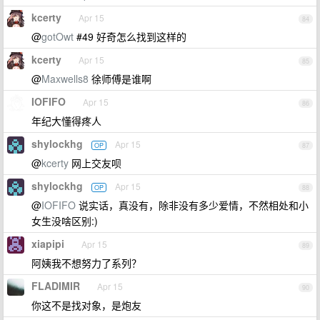
kcerty
Apr 15
84
@
gotOwt
#49 好奇怎么找到这样的
kcerty
Apr 15
85
@
Maxwells8
徐师傅是谁啊
IOFIFO
Apr 15
86
年纪大懂得疼人
shylockhg
Apr 15
OP
87
@
kcerty
网上交友呗
shylockhg
Apr 15
OP
88
@
IOFIFO
说实话，真没有，除非没有多少爱情，不然相处和小
女生没啥区别:)
xiapipi
Apr 15
89
阿姨我不想努力了系列？
FLADIMIR
Apr 15
90
你这不是找对象，是炮友