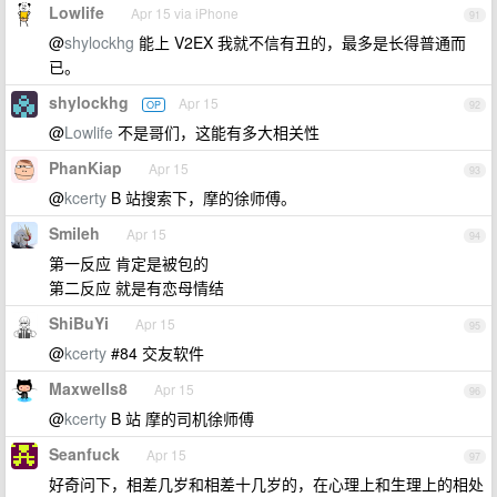
Lowlife
Apr 15 via iPhone
91
@
shylockhg
能上 V2EX 我就不信有丑的，最多是长得普通而
已。
shylockhg
Apr 15
OP
92
@
Lowlife
不是哥们，这能有多大相关性
PhanKiap
Apr 15
93
@
kcerty
B 站搜索下，摩的徐师傅。
Smileh
Apr 15
94
第一反应 肯定是被包的
第二反应 就是有恋母情结
ShiBuYi
Apr 15
95
@
kcerty
#84 交友软件
Maxwells8
Apr 15
96
@
kcerty
B 站 摩的司机徐师傅
Seanfuck
Apr 15
97
好奇问下，相差几岁和相差十几岁的，在心理上和生理上的相处