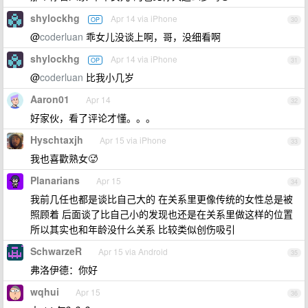
shylockhg
Apr 14 via iPhone
OP
30
@
coderluan
乖女儿没谈上啊，哥，没细看啊
shylockhg
Apr 14 via iPhone
OP
31
@
coderluan
比我小几岁
Aaron01
Apr 14
32
好家伙，看了评论才懂。。。
Hyschtaxjh
Apr 15 via iPhone
33
我也喜歡熟女🥵
Planarians
Apr 15
34
我前几任也都是谈比自己大的 在关系里更像传统的女性总是被
照顾着 后面谈了比自己小的发现也还是在关系里做这样的位置
所以其实也和年龄没什么关系 比较类似创伤吸引
SchwarzeR
Apr 15 via Android
35
弗洛伊德：你好
wqhui
Apr 15
36