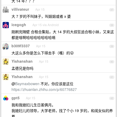
大 14 年？？？
villivateur
Apr 15
37
大 7 岁的不叫妹子，叫姐姐或者 x 婆
icegogh
Apr 15 via Android
38
刚刷完隔壁 合租合集贴，大 14 岁的大叔狂追合租小妹，又来这
都是啥啊哈哈哈哈哈哈哈嗝
b309f3337
Apr 15
39
大这么多你是怎么下得去手（嘴）的😲
Yishanshan
Apr 15
40
孟德兄是你吗
Yishanshan
Apr 15
41
@
Baymaxbowen
不对，你应该是这位
https://zhuanlan.zhihu.com/p/60776827
gpt5
Apr 15
42
我和我媳妇儿生日差俩月。
我媳妇儿的领导，大学老师，找了个小 19 岁的，和闺女似的养
着。