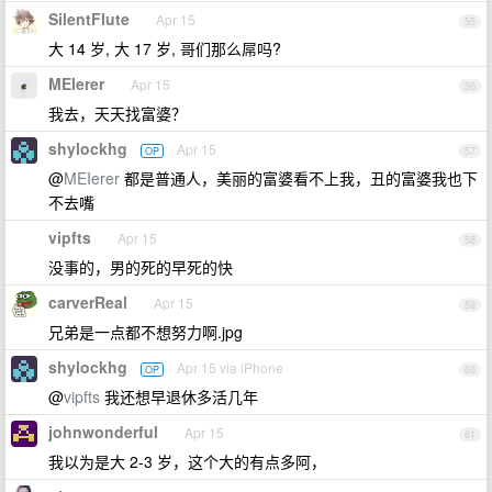
SilentFlute
Apr 15
55
大 14 岁, 大 17 岁, 哥们那么屌吗?
MEIerer
Apr 15
56
我去，天天找富婆？
shylockhg
Apr 15
OP
57
@
MEIerer
都是普通人，美丽的富婆看不上我，丑的富婆我也下
不去嘴
vipfts
Apr 15
58
没事的，男的死的早死的快
carverReal
Apr 15
59
兄弟是一点都不想努力啊.jpg
shylockhg
Apr 15 via iPhone
OP
60
@
vipfts
我还想早退休多活几年
johnwonderful
Apr 15
61
我以为是大 2-3 岁，这个大的有点多阿，