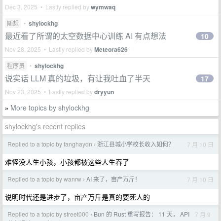
Dec 3, 2025 • Lastly replied by
wymwaq
随想
•
shylockhg
最近看了所谓的太空数据中心训练 AI 有点想法
10
Nov 28, 2025 • Lastly replied by
Meteora626
程序员
•
shylockhg
说实话 LLM 真的垃圾，有让我吐血了半天
17
Nov 23, 2025 • Lastly replied by
dryyun
More topics by shylockhg
»
shylockhg's recent replies
Replied to a topic by fanghaydn
浙江县城小学校长收入如何？
7 月 10 日
›
难怪没人生小孩，小孩都被这些人生吞了
Replied to a topic by wanrw
AI 来了，亩产万斤！
7 月 10 日
›
说明时代还是进步了，亩产万斤是真的要死人的
Replied to a topic by street000
Bun 的 Rust 重写报告： 11 天， API
7 月 9
›