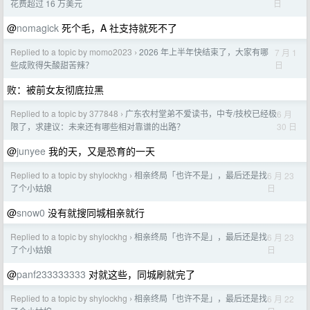
日
花费超过 16 万美元
@
nomagick
死个毛，A 社支持就死不了
Replied to a topic by momo2023
2026 年上半年快结束了，大家有哪
7 月 1
›
日
些成败得失酸甜苦辣？
败：被前女友彻底拉黑
Replied to a topic by 377848
广东农村堂弟不爱读书，中专/技校已经极
6 月
›
30 日
限了，求建议：未来还有哪些相对靠谱的出路？
@
junyee
我的天，又是恐育的一天
Replied to a topic by shylockhg
相亲终局「也许不是」，最后还是找
6 月 23
›
日
了个小姑娘
@
snow0
没有就搜同城相亲就行
Replied to a topic by shylockhg
相亲终局「也许不是」，最后还是找
6 月 23
›
日
了个小姑娘
@
panf233333333
对就这些，同城刷就完了
Replied to a topic by shylockhg
相亲终局「也许不是」，最后还是找
6 月 22
›