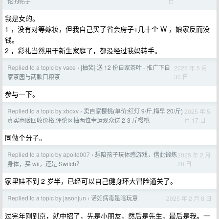
日
论的帖子
我是女的。
1 ，没有对等嫁妆，但我自己买了省会房子+几十个 W ，娘家反而没
钱。
2 ，彩礼当然用于新生家庭了，都没经过我妈转手。
Replied to a topic by vace
[抽奖] 送 12 份自家茶叶 - 推广下自
2025 年 5 月
›
30 日
家茶园与两款口粮茶
参与一下。
Replied to a topic by xboxv
卖自家樱桃(单价:红灯 9/斤,梅早 20/斤)
2025 年 5
›
月 17 日
真实商贩回收价格,评论区抽两位幸运观众送 2-3 斤樱桃
同做个分子。
Replied to a topic by apollo007
想陪孩子玩体感游戏，借此锻炼
2025 年 2 月
›
20 日
身体，买 wii，还是 Switch？
家里娃不到 2 岁半，已经可以自己健身环大冒险通关了。
Replied to a topic by jasonjun
诺如病毒是啥玩意
2025 年 2 月 8 日
›
过完年刚到京，就中招了，先是小朋友，然后是先生，最后是我。一