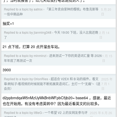
了，当时就报警了，过几天给我打电话说找到人了。
Replied to a topic by aatrox
「第三年卖自家种的樱桃」布鲁克斯等
5 月 20
›
日
一些中期品种
抽奖+1
Replied to a topic by jianming348
今天 19:00 下班，没人比我还晚
2 月 14
›
日
了
21 点下班，打算 20 点开溜去车站。
Replied to a topic by minminzi
进来测试一下你的英语词汇量 等 2026
1 月 15
›
日
年年底了再测试一次
3900
Replied to a topic by OrionRies
超适合 V2EX 和 B 站的插件，看文
2025 年
›
7 月 1
章/刷帖子/看视频的时候就能不断拓展英语词汇，主打一个“无痛”~（送
日
会员）
d2ppbmdqaW5nMzUyMkBnbWFpbC5jb20= base64 ，感谢，最近
也在开始用。有没有考虑英转中？因为最近看英文的比较多。
Replied to a topic by littleG
一个希望 V2 上的女网友参与评
2025 年 6 月 26
›