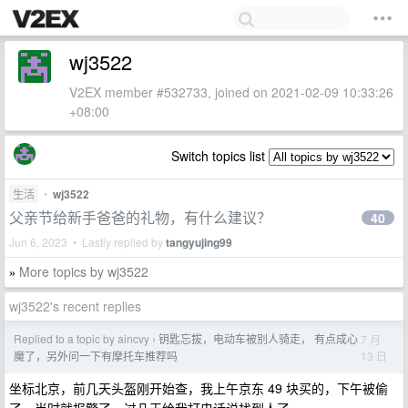
wj3522
V2EX member #532733, joined on 2021-02-09 10:33:26
+08:00
Switch topics list
生活
•
wj3522
父亲节给新手爸爸的礼物，有什么建议？
40
Jun 6, 2023 • Lastly replied by
tangyujing99
More topics by wj3522
»
wj3522's recent replies
Replied to a topic by aincvy
钥匙忘拔，电动车被别人骑走， 有点成心
7 月
›
13 日
魔了，另外问一下有摩托车推荐吗
坐标北京，前几天头盔刚开始查，我上午京东 49 块买的，下午被偷