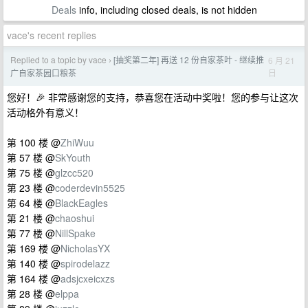
Deals
info, including closed deals, is not hidden
vace's recent replies
Replied to a topic by vace
[抽奖第二年] 再送 12 份自家茶叶 - 继续推
6 月 21
›
日
广自家茶园口粮茶
您好！🎉 非常感谢您的支持，恭喜您在活动中奖啦！您的参与让这次
活动格外有意义！
第 100 楼 @
ZhiWuu
第 57 楼 @
SkYouth
第 75 楼 @
glzcc520
第 23 楼 @
coderdevin5525
第 64 楼 @
BlackEagles
第 21 楼 @
chaoshui
第 77 楼 @
NillSpake
第 169 楼 @
NicholasYX
第 140 楼 @
spirodelazz
第 164 楼 @
adsjcxeicxzs
第 28 楼 @
elppa