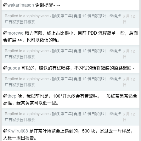
@
wakarimasen
谢谢提醒~~~
Replied to a topic by vace
[抽奖第二年] 再送 12 份自家茶叶 - 继续推
6 月 12
›
日
广自家茶园口粮茶
@
morewe
精力有限，线上占比很小，目前 PDD 流程简单一些，后面
会扩展 👀，也可以微信的哈。
Replied to a topic by vace
[抽奖第二年] 再送 12 份自家茶叶 - 继续推
6 月 12
›
日
广自家茶园口粮茶
@
guoda
可以的，赠送的有试喝装，不习惯的话将罐装的原路退回~
Replied to a topic by vace
[抽奖第二年] 再送 12 份自家茶叶 - 继续推
6 月 12
›
日
广自家茶园口粮茶
@
thep
哈，我以前也是，100°开水闷会有苦涩味，一般红茶黑茶适合
高温，绿茶黄茶可以低一些。
Replied to a topic by vace
[抽奖第二年] 再送 12 份自家茶叶 - 继续推
6 月 12
›
日
广自家茶园口粮茶
@
Kiwifruit08
是在茶叶博览会上遇到的，500 块，寄过去一斤样品，
大概一周出报告。