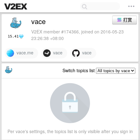
vace
打赏
V2EX member #174366, joined on 2016-05-23
15.41
23:26:38 +08:00
vace.me
vace
vace
Switch topics list
Per vace's settings, the topics list is only visible after you sign in