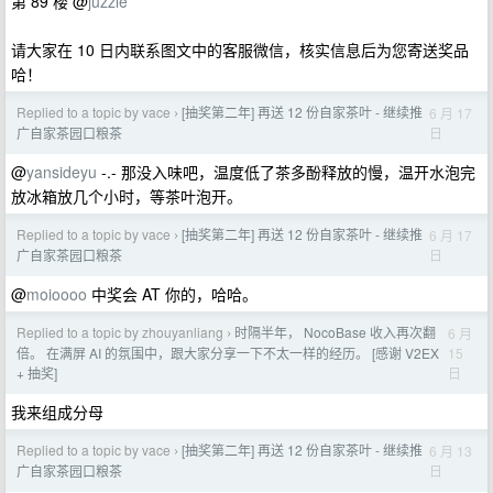
第 89 楼 @
juzzle
请大家在 10 日内联系图文中的客服微信，核实信息后为您寄送奖品
哈！
Replied to a topic by vace
[抽奖第二年] 再送 12 份自家茶叶 - 继续推
6 月 17
›
日
广自家茶园口粮茶
@
yansideyu
-.- 那没入味吧，温度低了茶多酚释放的慢，温开水泡完
放冰箱放几个小时，等茶叶泡开。
Replied to a topic by vace
[抽奖第二年] 再送 12 份自家茶叶 - 继续推
6 月 17
›
日
广自家茶园口粮茶
@
moioooo
中奖会 AT 你的，哈哈。
Replied to a topic by zhouyanliang
时隔半年， NocoBase 收入再次翻
6 月
›
15
倍。 在满屏 AI 的氛围中，跟大家分享一下不太一样的经历。 [感谢 V2EX
日
+ 抽奖]
我来组成分母
Replied to a topic by vace
[抽奖第二年] 再送 12 份自家茶叶 - 继续推
6 月 13
›
日
广自家茶园口粮茶