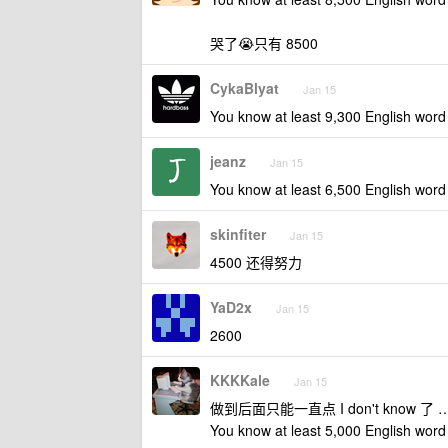
哭了😭只有 8500
CykaBlyat
Jan 15
You know at least 9,300 English word 
jeanz
Jan 15
You know at least 6,500 English word 
skinfiter
Jan 15
4500 还得努力
YaD2x
Jan 15
2600
KKKKale
Jan 15
做到后面只能一直点 I don't know 了 
You know at least 5,000 English word 