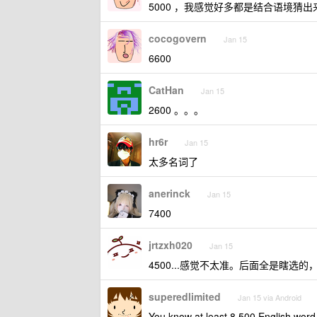
5000 ，我感觉好多都是结合语境猜
cocogovern
Jan 15
6600
CatHan
Jan 15
2600 。。。
hr6r
Jan 15
太多名词了
anerinck
Jan 15
7400
jrtzxh020
Jan 15
4500...感觉不太准。后面全是瞎选
superedlimited
Jan 15 via Android
You know at least 8,500 English word 