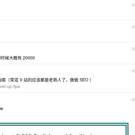
3
3
3
的时候大概有 20000
3
习指南（常混 V 站的应该都是老熟人了，做做 SEO ）
vel-up-tips
4
ow