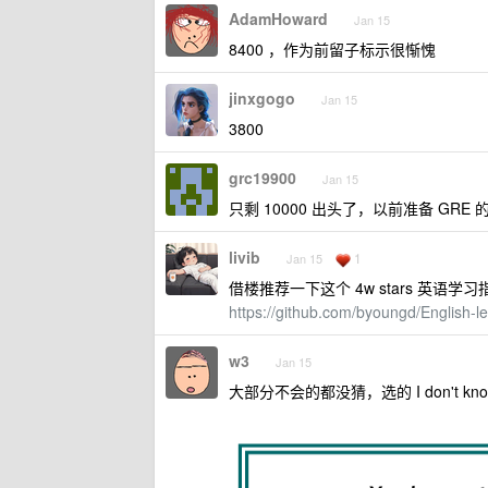
AdamHoward
Jan 15
8400 ，作为前留子标示很惭愧
jinxgogo
Jan 15
3800
grc19900
Jan 15
只剩 10000 出头了，以前准备 GRE 
livib
1
Jan 15
借楼推荐一下这个 4w stars 英语学
https://github.com/byoungd/English-le
w3
Jan 15
大部分不会的都没猜，选的 I don't kn