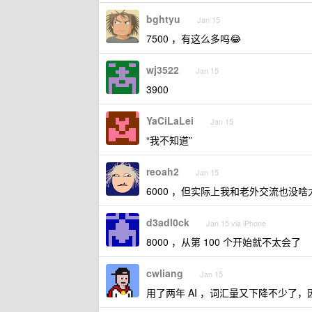
bghtyu
Jan 15
7500 ，有这么多吗😂
wj3522
Jan 15
3900
YaCiLaLei
Jan 15
“我不知道”
reoah2
Jan 15
6000 ，但实际上我和老外交流也没啥
d3adl0ck
Jan 15 via iPhone
8000 ，从第 100 个开始就不太会了
cwliang
Jan 15
用了两年 AI ，词汇量又下降不少了