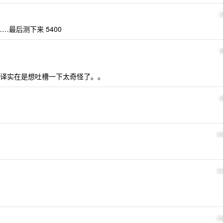
 ……最后测下来 5400
译实在是想吐槽一下太奇怪了。。
1
1
1