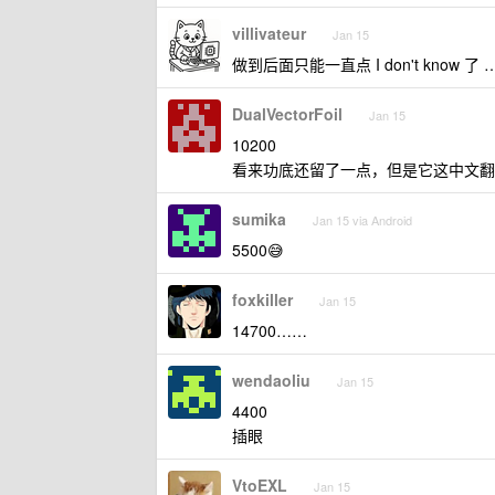
villivateur
Jan 15
做到后面只能一直点 I don't know 了
DualVectorFoil
Jan 15
10200
看来功底还留了一点，但是它这中文翻
sumika
Jan 15 via Android
5500😅
foxkiller
Jan 15
14700……
wendaoliu
Jan 15
4400
插眼
VtoEXL
Jan 15