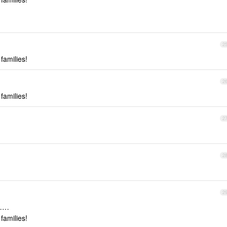
2
families!
2
families!
2
2
2
……
families!