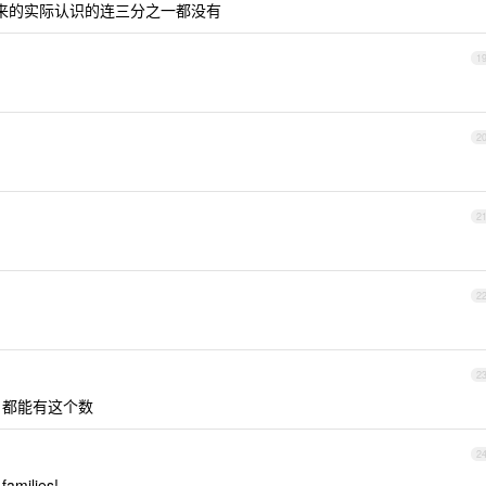
出来的实际认识的连三分之一都没有
1
2
2
2
2
的，都能有这个数
2
families!