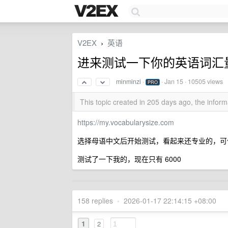
V2EX
英语
›
进来测试一下你的英语词汇量 
minminzi
·
·
Jan 15
· 10505 views
PRO
This topic created in 205 days ago, the info
https://my.vocabularysize.com
选择母语中文后开始测试，看起来还专业的，可
测试了一下我的，现在只有 6000
158 replies
•
2026-01-17 22:14:15 +08:00
1
2