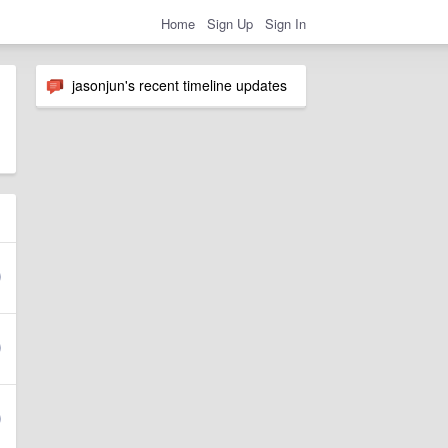
Home
Sign Up
Sign In
jasonjun's recent timeline updates