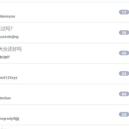
17
iblessyou
吃过吗？
35
yurenfeijing
，大伙还好吗
45
BQMT
24
bc0123xyz
94
imGuo
25
eegradyllljjjj