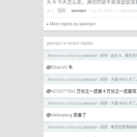
大 A 今天怎么走，满仓的是不是该瑟瑟发
1
投资
•
jasonjun
•
Jun 24, 2025
• Lastly repl
More topics by jasonjun
»
jasonjun's recent replies
Replied to a topic by
jasonjun
投资
这大 A，都还
›
›
@
EthanV2
牛
Replied to a topic by
jasonjun
投资
大盘 4000 点
›
›
@
h272377502
万分之一还是十万分之一还是百
Replied to a topic by
jasonjun
投资
大盘 4000 点
›
›
@
nieboqiang
厉害了
Replied to a topic by
jasonjun
投资
果然还是得纳指
›
›