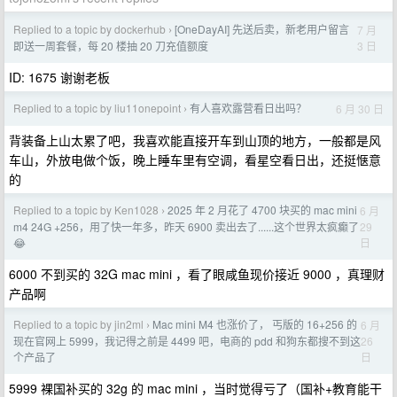
Replied to a topic by dockerhub
[OneDayAI] 先送后卖，新老用户留言
7 月
›
3 日
即送一周套餐，每 20 楼抽 20 刀充值额度
ID: 1675 谢谢老板
Replied to a topic by liu11onepoint
有人喜欢露营看日出吗？
6 月 30 日
›
背装备上山太累了吧，我喜欢能直接开车到山顶的地方，一般都是风
车山，外放电做个饭，晚上睡车里有空调，看星空看日出，还挺惬意
的
Replied to a topic by Ken1028
2025 年 2 月花了 4700 块买的 mac mini
6 月
›
29
m4 24G +256，用了快一年多，昨天 6900 卖出去了......这个世界太疯癫了
日
😂
6000 不到买的 32G mac mini ，看了眼咸鱼现价接近 9000 ，真理财
产品啊
Replied to a topic by jin2ml
Mac mini M4 也涨价了， 丐版的 16+256 的
6 月
›
26
现在官网上 5999，我记得之前是 4499 吧，电商的 pdd 和狗东都搜不到这
日
个产品了
5999 裸国补买的 32g 的 mac mini ，当时觉得亏了（国补+教育能干