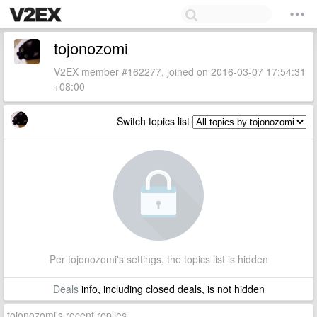
tojonozomi
V2EX member #162277, joined on 2016-03-07 17:54:31
+08:00
Switch topics list
Per tojonozomi's settings, the topics list is hidden
Deals
info, including closed deals, is not hidden
tojonozomi's recent replies