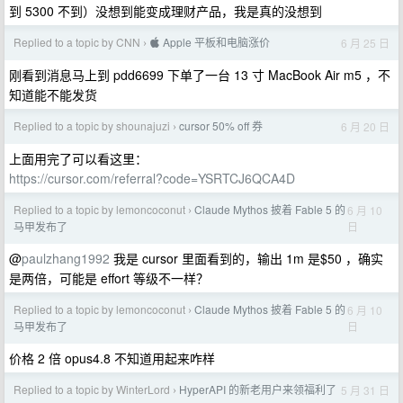
到 5300 不到）没想到能变成理财产品，我是真的没想到
Replied to a topic by CNN
 Apple 平板和电脑涨价
6 月 25 日
›
刚看到消息马上到 pdd6699 下单了一台 13 寸 MacBook Air m5 ，不
知道能不能发货
Replied to a topic by shounajuzi
cursor 50% off 券
6 月 20 日
›
上面用完了可以看这里：
https://cursor.com/referral?code=YSRTCJ6QCA4D
Replied to a topic by lemoncoconut
Claude Mythos 披着 Fable 5 的
6 月 10
›
日
马甲发布了
@
paulzhang1992
我是 cursor 里面看到的，输出 1m 是$50 ，确实
是两倍，可能是 effort 等级不一样？
Replied to a topic by lemoncoconut
Claude Mythos 披着 Fable 5 的
6 月 10
›
日
马甲发布了
价格 2 倍 opus4.8 不知道用起来咋样
Replied to a topic by WinterLord
HyperAPI 的新老用户来领福利了
5 月 31 日
›