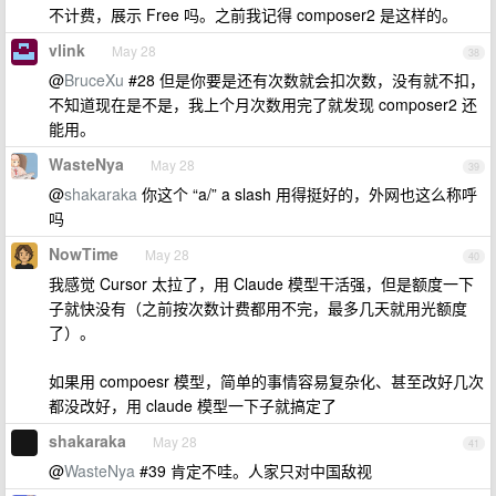
不计费，展示 Free 吗。之前我记得 composer2 是这样的。
vlink
May 28
38
@
BruceXu
#28 但是你要是还有次数就会扣次数，没有就不扣，
不知道现在是不是，我上个月次数用完了就发现 composer2 还
能用。
WasteNya
May 28
39
@
shakaraka
你这个 “a/” a slash 用得挺好的，外网也这么称呼
吗
NowTime
May 28
40
我感觉 Cursor 太拉了，用 Claude 模型干活强，但是额度一下
子就快没有（之前按次数计费都用不完，最多几天就用光额度
了）。
如果用 compoesr 模型，简单的事情容易复杂化、甚至改好几次
都没改好，用 claude 模型一下子就搞定了
shakaraka
May 28
41
@
WasteNya
#39 肯定不哇。人家只对中国敌视