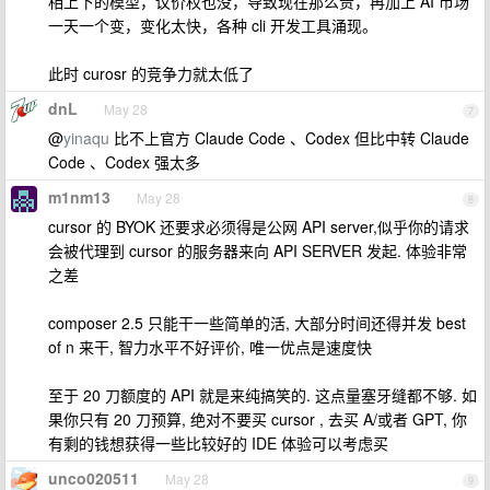
相上下的模型，议价权也没，导致现在那么贵，再加上 AI 市场
一天一个变，变化太快，各种 cli 开发工具涌现。
此时 curosr 的竞争力就太低了
dnL
May 28
7
@
yinaqu
比不上官方 Claude Code 、Codex 但比中转 Claude
Code 、Codex 强太多
m1nm13
May 28
8
cursor 的 BYOK 还要求必须得是公网 API server,似乎你的请求
会被代理到 cursor 的服务器来向 API SERVER 发起. 体验非常
之差
composer 2.5 只能干一些简单的活, 大部分时间还得并发 best
of n 来干, 智力水平不好评价, 唯一优点是速度快
至于 20 刀额度的 API 就是来纯搞笑的. 这点量塞牙缝都不够. 如
果你只有 20 刀预算, 绝对不要买 cursor , 去买 A/或者 GPT, 你
有剩的钱想获得一些比较好的 IDE 体验可以考虑买
unco020511
May 28
9