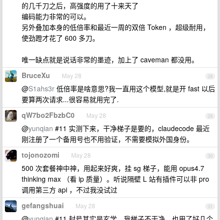
的几千刀之后，高强度的用了十来天了
编码能力非常的可以。
另外叠加本身的低倍率和最近一周的双倍 Token ，超级耐用，
使劲蹬才花了 600 多刀。
唯一缺点就是说话非常的墨迹，加上了 caveman 都没用。
BruceXu
May 28
28
@
S1ahs3r
低倍率是啥意思?我一直用这个模型,就是开 fast 以后
要算两次请求...很容易就用完了.
qW7bo2FbzbC0
May 28
29
@
yunqian
#11 实测下来，干净梯子是要的，claudecode 最近
刚注册了一个备用号也不用验证，不需要模拟外国身份。
tojonozomi
May 28
30
500 次套餐神中神，用起来好爽，挂 sg 梯子，能用 opus4.7
thinking max （看 ip 质量）。听说隔壁 L 站有插件可以非 pro
调用第三方 api ，不过我没试过
gefangshuai
May 28
31
@
yunqian
#11 封号其实是玄学，我梯子不干净，也用了好几个