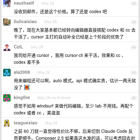
neuthself
May 28
42
没收到邮件，还是这个价格。算了还是 codex 吧
liulicaixiao
May 28
43
晚了，现在大家基本都已经转向编辑器直接搭配 codex 和 cc 去
干活了，cursor 主打的自动补全已经是上个阶段的优势了
CziL
May 28
44
我司给开通 cursor ，我用 cursor-cli 来干活，效果和 cc 、
codex 差不多
ala2008
May 28
45
用来编程还可以啊，auto 模式。api 模式确实贵，估计一两天就
没了
kingfire
May 28 via Android
46
感觉不如用 windsurf 来做代码编辑，至少 tab 不用钱。再配个
codex 或者 cc ，美滋滋
teaguexiao
May 28
47
之前 60 刀就一直觉得性价比不够，后来切到 Claude Code 反
而更顺手。Composer 2.5 如果真这水准的话，可以考虑回去对