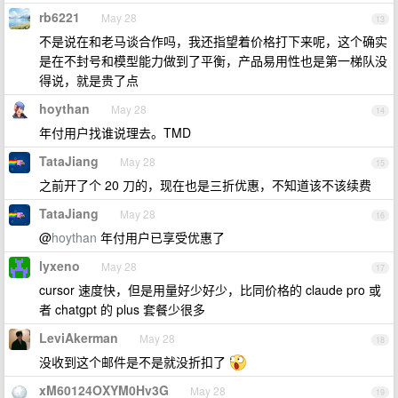
rb6221
May 28
13
不是说在和老马谈合作吗，我还指望着价格打下来呢，这个确实
是在不封号和模型能力做到了平衡，产品易用性也是第一梯队没
得说，就是贵了点
hoythan
May 28
14
年付用户找谁说理去。TMD
TataJiang
May 28
15
之前开了个 20 刀的，现在也是三折优惠，不知道该不该续费
TataJiang
May 28
16
@
hoythan
年付用户已享受优惠了
lyxeno
May 28
17
cursor 速度快，但是用量好少好少，比同价格的 claude pro 或
者 chatgpt 的 plus 套餐少很多
LeviAkerman
May 28
18
没收到这个邮件是不是就没折扣了
xM60124OXYM0Hv3G
May 28
19