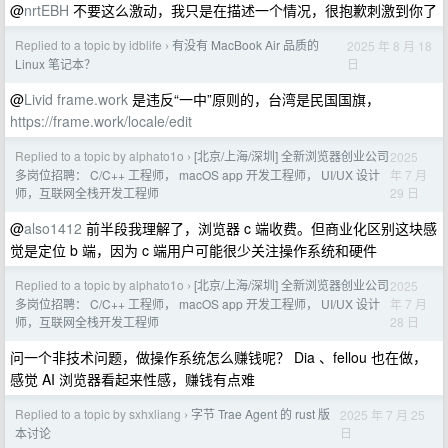
@
nrtEBH
不要这么激动，我只是在描述一个情况，很抱歉刺激到你了
Replied to a topic by idblife
有没有 MacBook Air 品质的
2025 年 8 月 18
›
日
Linux 笔记本？
@
Livid
frame.work
是违反“一中”原则的，台湾是民国国旗，
https://frame.work/locale/edit
Replied to a topic by alphato1o
[北京/上海/深圳] 全新浏览器创业公司
2025
›
年 7 月
多岗位招聘： C/C++ 工程师， macOS app 开发工程师， UI/UX 设计
29 日
师，互联网全栈开发工程师
@
also1412
前半段我理解了，浏览器 c 端收费。但商业化区别这块感
觉是定位 b 端，因为 c 端用户可能很少关注操作系统和硬件
Replied to a topic by alphato1o
[北京/上海/深圳] 全新浏览器创业公司
2025
›
年 7 月
多岗位招聘： C/C++ 工程师， macOS app 开发工程师， UI/UX 设计
28 日
师，互联网全栈开发工程师
问一个非技术问题，做操作系统怎么赚钱呢？ Dia 、fellou 也在做，
感觉 AI 浏览器看起来性感，赚钱有点难
Replied to a topic by sxhxliang
字节 Trae Agent 的 rust 版
2025 年 7 月 25
›
日
本讨论