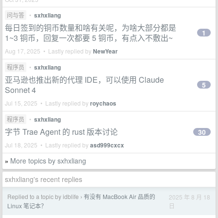
问与答
•
sxhxliang
每日签到的铜币数量和啥有关呢，为啥大部分都是
1
1~3 铜币，回复一次都要 5 铜币，有点入不敷出~
Aug 17, 2025 • Lastly replied by
NewYear
程序员
•
sxhxliang
亚马逊也推出新的代理 IDE，可以使用 Claude
5
Sonnet 4
Jul 15, 2025 • Lastly replied by
roychaos
程序员
•
sxhxliang
字节 Trae Agent 的 rust 版本讨论
30
Jul 18, 2025 • Lastly replied by
asd999cxcx
More topics by sxhxliang
»
sxhxliang's recent replies
Replied to a topic by idblife
有没有 MacBook Air 品质的
2025 年 8 月 18
›
日
Linux 笔记本？