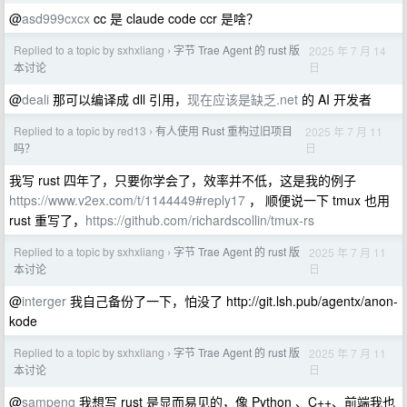
@
asd999cxcx
cc 是 claude code ccr 是啥？
Replied to a topic by sxhxliang
字节 Trae Agent 的 rust 版
2025 年 7 月 14
›
日
本讨论
@
deali
那可以编译成 dll 引用，
现在应该是缺乏.net
的 AI 开发者
Replied to a topic by red13
有人使用 Rust 重构过旧项目
2025 年 7 月 11
›
日
吗？
我写 rust 四年了，只要你学会了，效率并不低，这是我的例子
https://www.v2ex.com/t/1144449#reply17
， 顺便说一下 tmux 也用
rust 重写了，
https://github.com/richardscollin/tmux-rs
Replied to a topic by sxhxliang
字节 Trae Agent 的 rust 版
2025 年 7 月 11
›
日
本讨论
@
interger
我自己备份了一下，怕没了 http://git.lsh.pub/agentx/anon-
kode
Replied to a topic by sxhxliang
字节 Trae Agent 的 rust 版
2025 年 7 月 11
›
日
本讨论
@
sampeng
我想写 rust 是显而易见的，像 Python 、C++、前端我也