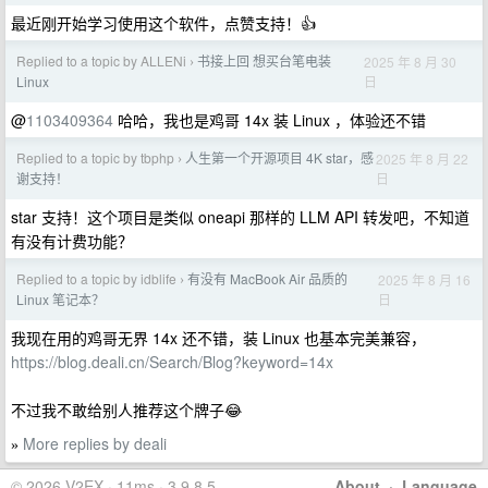
最近刚开始学习使用这个软件，点赞支持！👍
Replied to a topic by ALLENi
书接上回 想买台笔电装
2025 年 8 月 30
›
日
Linux
@
1103409364
哈哈，我也是鸡哥 14x 装 Linux ，体验还不错
Replied to a topic by tbphp
人生第一个开源项目 4K star，感
2025 年 8 月 22
›
日
谢支持！
star 支持！这个项目是类似 oneapi 那样的 LLM API 转发吧，不知道
有没有计费功能？
Replied to a topic by idblife
有没有 MacBook Air 品质的
2025 年 8 月 16
›
日
Linux 笔记本？
我现在用的鸡哥无界 14x 还不错，装 Linux 也基本完美兼容，
https://blog.deali.cn/Search/Blog?keyword=14x
不过我不敢给别人推荐这个牌子😂
More replies by deali
»
© 2026 V2EX · 11ms · 3.9.8.5
About
·
Language