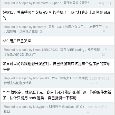
Replied to a topic by fallimmortal
OpenAI 提升账号风控警告！
6 月 3 日
›
好家伙，看来得买个支持 eSIM 的手机了，我也打算走土耳其买 plus
的
Replied to a topic by doctorzry
喜欢 ROOT 的用户有福了，小米开了三
3 月 9
›
日
八解锁节，点击就给解锁（）
k80 用户已急哭😭
Replied to a topic by likooo125802023
现在 VIBE coding，能不能做
3 月 1
›
日
个复杂点的 3D 游戏了？
如果可以的话我也想开发游戏，自己做游戏应该是每个程序员的梦想
吧😄
Replied to a topic by bronyakaka
2025 年各大 Linux 桌面发
2025 年 10 月
›
27 日
行版安装问题及请教
mint 很稳定，就是丑了点。容易卡死可能是驱动问题，你的硬件太新
了，估计只能用 arch 这类，自己折腾一下驱动
Replied to a topic by luckygem
财务软件 GnuCash 的 C#
2025 年 9 月 19
›
日
接口