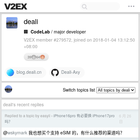
deali
🏢
CodeLab
/ major developer
V2EX member #279572, joined on 2018-01-04 13:12:50
+08:00
39
64
blog.deali.cn
Deali-Axy
Switch topics list
deali's recent replies
Replied to a topic by easyii
iPhone16pro 有必要换 iPhone17pro
6 月 26
›
日
吗？
@
wskymark
我也想买个支持 eSIM 的，有什么推荐的渠道吗？