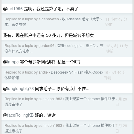
@
mrl1996
是啊，我还是算了吧，不卖了
Replied to a topic by aidenh5web
收 Adsense 老号（大于 2
11 小时 48 分
›
钟前
年）永久有效
我有，现在账户中还有 50 多刀，但是域名不想卖
Replied to a topic by gordon96
智普 coding plan 抢不到，有
13 小时 11 分
›
钟前
没有什么方法啊...
@
imnpc
哪个俄罗斯网站呀？私信一个吧？
Replied to a topic by andie
DeepSeek V4 Flash 接入 Codex
16 小时 40 分
›
钟前
体验如何
@
longlongbig78
同求毛子... 原价有点扛不住...
Replied to a topic by sunmoon1983
我上架第一个 chrome 插件终于
7 月 29
›
日
通过审核了
@
faceRollingKB
好的，谢谢
Replied to a topic by sunmoon1983
我上架第一个 chrome 插件终于
7 月 29
›
日
通过审核了