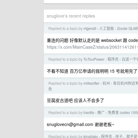
snuglove's recent replies
Replied to a topic by
ntgeralt
人工智能
Zcode G
›
›
重连的问题 好像默认走的是 websocket 跟 co
https://x.com/MainCaseZ/status/2063114126
Replied to a topic by
TuTouPower
程序员
白送一千亿
›
›
不看不知道 百万亿申请的我明明 15 号就用完了 怎
Replied to a topic by
milksofter
杭州
各位杭州附近
›
›
处
豆腐皮古道吧 应该人不会多了
Replied to a topic by
hardto
推广
免费发 codex 100
›
›
snuglovecn@gmail.com
谢谢老板~
Replied to a topic by
kinglisky
程序员
孩子，那不是
›
›