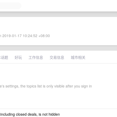
 2019-01-17 10:24:52 +08:00
术话题
好玩
工作信息
交易信息
城市相关
s settings, the topics list is only visible after you sign in
 including closed deals, is not hidden