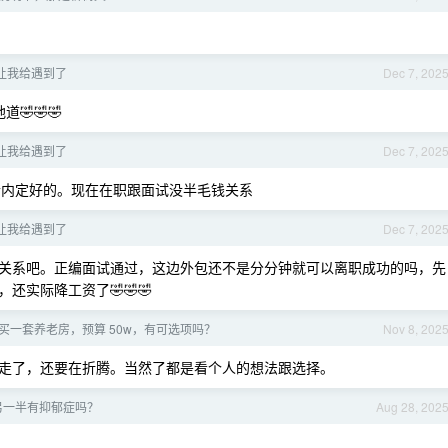
让我给遇到了
Dec 7, 202
🤣🤣
让我给遇到了
Dec 7, 202
内定好的。现在在职跟面试没半毛钱关系
让我给遇到了
Dec 7, 202
关系吧。正编面试通过，这边外包还不是分分钟就可以离职成功的吗，先
实际降工资了🤣🤣🤣
买一套养老房，预算 50w，有可选项吗？
Nov 8, 202
走了，还要在折腾。当然了都是看个人的想法跟选择。
另一半有抑郁症吗？
Aug 28, 202