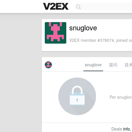
snuglove
V2EX member #378074, joined on
snuglove
提问
技
Per snuglove'
Deals
info,