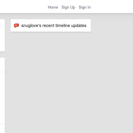
Home
Sign Up
Sign In
snuglove's recent timeline updates