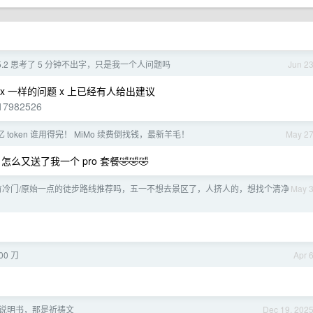
LM5.2 思考了 5 分钟不出字，只是我一个人问题吗
Jun 2
dex 一样的问题 x 上已经有人给出建议
117982526
 token 谁用得完！ MiMo 续费倒找钱，最新羊毛！
May 2
么又送了我一个 pro 套餐🤣🤣🤣
有冷门/原始一点的徒步路线推荐吗，五一不想去景区了，人挤人的，想找个清净
May 
00 刀
Apr 
说明书，那是祈祷文
Dec 19, 202