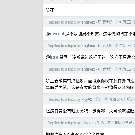
笑死
Replied to a topic by
enginex
职场话题
外包转正？
›
›
@
raycool
是不是骗局不知道，这事做的肯定不地道
Replied to a topic by
enginex
职场话题
外包转正？
›
›
@
lixile
赞同，没听说过这样干的，这样干只适合
Replied to a topic by
enginex
职场话题
外包转正？
›
›
听上去确实有点扯淡，面试跟你现在还在外包没
离职后面试，这是多大的背水一战值得这么做啊，还
Replied to a topic by
xiyy02
杭州
打算给父母在杭州
›
›
租房其实没有归属感吧，觉得哪一天可能就被赶
Replied to a topic by
iHaooo
生活
你们能接受自己
›
›
抑郁症在 V2 确诊了不治之症😁