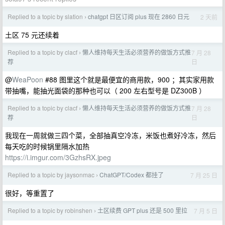
Replied to a topic by slation
chatgpt 日区订阅 plus 现在 2860 日元
2 天前
›
土区 75 元还续着
Replied to a topic by clacf
懒人维持每天生活必须营养的做饭方式推
7 月 28
›
日
荐
@
WeaPoon
#88 图里这个就是最便宜的商用款，900 ；其实家用款
带抽嘴，能抽光面袋的那种也可以（ 200 左右型号是 DZ300B ）
Replied to a topic by clacf
懒人维持每天生活必须营养的做饭方式推
7 月 28
›
日
荐
我现在一周就做三四个菜，全部抽真空冷冻，米饭也煮好冷冻，然后
每天吃的时候锅里隔水加热
https://i.imgur.com/3GzhsRX.jpeg
Replied to a topic by jaysonmac
ChatGPT/Codex 都挂了
7 月 25 日
›
很好，等重置了
Replied to a topic by robinshen
土区续费 GPT plus 还是 500 里拉
7 月 5 日
›