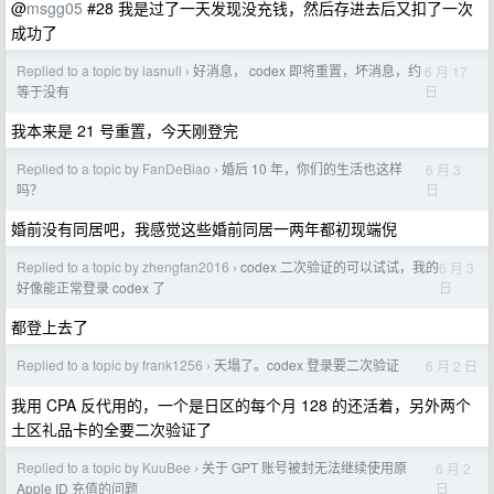
@
msgg05
#28 我是过了一天发现没充钱，然后存进去后又扣了一次
成功了
Replied to a topic by iasnull
好消息， codex 即将重置，坏消息，约
6 月 17
›
日
等于没有
我本来是 21 号重置，今天刚登完
Replied to a topic by FanDeBiao
婚后 10 年，你们的生活也这样
6 月 3
›
日
吗？
婚前没有同居吧，我感觉这些婚前同居一两年都初现端倪
Replied to a topic by zhengfan2016
codex 二次验证的可以试试，我的
6 月 3
›
日
好像能正常登录 codex 了
都登上去了
Replied to a topic by frank1256
天塌了。codex 登录要二次验证
6 月 2 日
›
我用 CPA 反代用的，一个是日区的每个月 128 的还活着，另外两个
土区礼品卡的全要二次验证了
Replied to a topic by KuuBee
关于 GPT 账号被封无法继续使用原
6 月 2
›
日
Apple ID 充值的问题