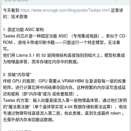
今天看到
https://www.anuragk.com/blog/posts/Taalas.html
这里讲
的：技术原理
1. 固定功能 ASIC 架构
Taalas 的芯片是一种固定功能 ASIC （专用集成电路），类似于 CD-
ROM 、游戏卡带或印刷书籍——只能运行一个特定模型，无法重
写。
他们将 Llama 3.1 的 32 层网络结构直接蚀刻到硅片上，模型权重成
为物理晶体管，而非存储在内存中的数据。
2. 突破"内存墙"
传统 GPU 的瓶颈：GPU 需要从 VRAM/HBM 反复读取每一层的权重
矩阵，进行计算后将中间结果存回内存。这种频繁的内存读写造成延
迟和能耗（即"内存墙"或冯·诺依曼瓶颈）。
Taalas 的方案：输入向量直接流入第一层物理晶体管，通过他们发明
的"魔法乘法器"（单个晶体管实现 4-bit 数据存储和乘法运算），电信
号通过物理导线直接流入第二层，依此类推，直到生成最终 token 。
无需外部内存来回搬运数据。