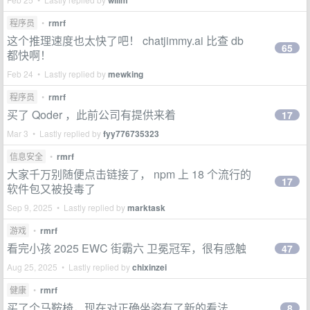
willm
程序员
•
rmrf
这个推理速度也太快了吧！ chatjimmy.ai 比查 db
65
都快啊！
Feb 24 • Lastly replied by
mewking
程序员
•
rmrf
买了 Qoder ，此前公司有提供来着
17
Mar 3 • Lastly replied by
fyy776735323
信息安全
•
rmrf
大家千万别随便点击链接了， npm 上 18 个流行的
17
软件包又被投毒了
Sep 9, 2025 • Lastly replied by
marktask
游戏
•
rmrf
看完小孩 2025 EWC 街霸六 卫冕冠军，很有感触
47
Aug 25, 2025 • Lastly replied by
chixinzei
健康
•
rmrf
买了个马鞍椅，现在对正确坐姿有了新的看法
8