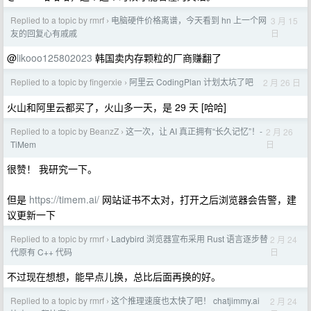
Replied to a topic by rmrf
电脑硬件价格离谱，今天看到 hn 上一个网
3 月 15
›
日
友的回复心有戚戚
@
likooo125802023
韩国卖内存颗粒的厂商赚翻了
Replied to a topic by fingerxie
阿里云 CodingPlan 计划太坑了吧
2 月 26 日
›
火山和阿里云都买了，火山多一天，是 29 天 [哈哈]
Replied to a topic by BeanzZ
这一次，让 AI 真正拥有“长久记忆”！-
2 月 26
›
日
TiMem
很赞！ 我研究一下。
但是
https://timem.ai/
网站证书不太对，打开之后浏览器会告警，建
议更新一下
Replied to a topic by rmrf
Ladybird 浏览器宣布采用 Rust 语言逐步替
2 月 24
›
日
代原有 C++ 代码
不过现在想想，能早点儿换，总比后面再换的好。
Replied to a topic by rmrf
这个推理速度也太快了吧！ chatjimmy.ai
2 月 24
›