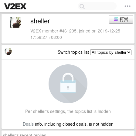
sheller
打赏
V2EX member #461295, joined on 2019-12-25
17:56:27 +08:00
Switch topics list
Per sheller's settings, the topics list is hidden
Deals
info, including closed deals, is not hidden
sheller's recent replies