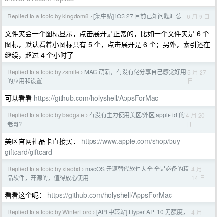
Replied to a topic by kingdom8
[集中贴] iOS 27 目前已知问题汇总
6 月 9 日
›
文件夹会一个图标显示，点击展开是正常的，比如一个文件夹是 6 个
图标，默认看着小图标只有 5 个，点击展开是 6 个；另外，索引还在
继续，超过 4 个小时了
Replied to a topic by zsmile
MAC 萌新，有没有佬分享自己感觉好用
5 月 27
›
日
的应用和设置
可以看看
https://github.com/holyshell/AppsForMac
Replied to a topic by badgate
有没有主力使用美区/外区 apple id 的
4 月 20
›
日
老哥？
美区官网礼品卡直接买：
https://www.apple.com/shop/buy-
giftcard/giftcard
Replied to a topic by xiaobd
macOS 开源替代软件大全 全是必备的精
4 月
›
14 日
品软件，开源的，值得放心使用
看看这个呢：
https://github.com/holyshell/AppsForMac
Replied to a topic by WinterLord
[API 中转站] Hyper API 10 刀额度，
4 月
›