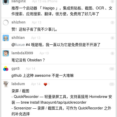
lianginx
Apr 13 via iPhone
6
推荐一个启动器 「 Hapigo 」，集成剪贴板、截图、OCR 、文
件搜索、应用搜索、翻译，很方便，免费用了好几年了
shizhen
Apr 13
7
赞！这帖子省了我不少事儿。
shiltian
Apr 13
8
@
liuxue
#4 哦是哦，我一直以为它是免费但是不开源了
lambdaX999
Apr 13
9
笔记没有 Obsidian ？
gpt5
Apr 14
10
github 上这种 awesome 不是一大堆嘛
labdum
Apr 14
1
11
录屏 / 截图
- QuickRecorder — 轻量录屏工具，支持直接用 Homebrew 安
装 — brew install lihaoyun6/tap/quickrecorder
- Screenizer — 录屏 / 截图工具，可作为 QuickRecorder 之外
的补充选择