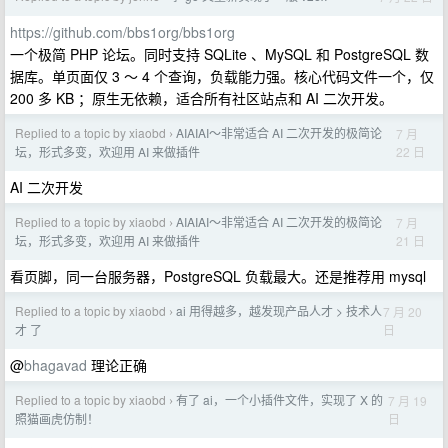
https://github.com/bbs1org/bbs1org
一个极简 PHP 论坛。同时支持 SQLite 、MySQL 和 PostgreSQL 数
据库。单页面仅 3 ～ 4 个查询，负载能力强。核心代码文件一个，仅
200 多 KB ；原生无依赖，适合所有社区站点和 AI 二次开发。
Replied to a topic by xiaobd
AIAIAI～非常适合 AI 二次开发的极简论
7 月
›
22 日
坛，形式多变，欢迎用 AI 来做插件
AI 二次开发
Replied to a topic by xiaobd
AIAIAI～非常适合 AI 二次开发的极简论
7 月
›
21 日
坛，形式多变，欢迎用 AI 来做插件
看页脚，同一台服务器，PostgreSQL 负载最大。还是推荐用 mysql
Replied to a topic by xiaobd
ai 用得越多，越发现产品人才 > 技术人
7 月 20
›
日
才 了
@
bhagavad
理论正确
Replied to a topic by xiaobd
有了 ai，一个小插件文件，实现了 X 的
7 月 19
›
日
照猫画虎仿制！