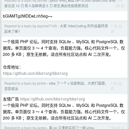
Replied to a topic by bbrow
[Bool 中转] 满血 GPT0.05x Grok0.05x 本帖
7 月
›
24 日
留言送 10 刀 新人加群再送 5 刀 原生满血性能随意测试
bGlAMTg2MDEwLnh5eg==
Replied to a topic by squirrel7105
大家 VibeCoding 的作品最终用
7 月 22
›
日
起来了嘛？
一个极简 PHP 论坛。同时支持 SQLite 、MySQL 和 PostgreSQL 数
据库。单页面仅 3 ～ 4 个查询，负载能力强。核心代码文件一个，仅
200 多 KB ；原生无依赖，适合所有社区站点和 AI 二次开发。
仓库地址：
https://github.com/bbs1org/bbs1org
Replied to a topic by jenhe
vibe 了一个 v 站复制品，大佬们猛蹬，
7 月 22
›
日
尝尝咸淡
友情广告
https://github.com/bbs1org/bbs1org
一个极简 PHP 论坛。同时支持 SQLite 、MySQL 和 PostgreSQL 数
据库。单页面仅 3 ～ 4 个查询，负载能力强。核心代码文件一个，仅
200 多 KB ；原生无依赖，适合所有社区站点和 AI 二次开发。
Replied to a topic by jenhe
拿 go 又重新实现了一版 v2ex
7 月 22 日
›