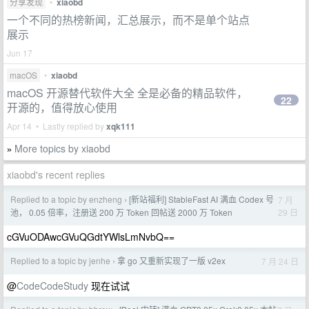
分享发现
•
xiaobd
一个不同的热榜新闻，汇总展示，而不是单个站点
展示
Jun 17
macOS
•
xiaobd
macOS 开源替代软件大全 全是必备的精品软件，
22
开源的，值得放心使用
Apr 14 • Lastly replied by
xqk111
More topics by xiaobd
»
xiaobd's recent replies
Replied to a topic by enzheng
[新站福利] StableFast AI 满血 Codex 号
7 月
›
29 日
池， 0.05 倍率，注册送 200 万 Token 回帖送 2000 万 Token
cGVuODAwcGVuQGdtYWlsLmNvbQ==
Replied to a topic by jenhe
拿 go 又重新实现了一版 v2ex
7 月 24 日
›
@
CodeCodeStudy
现在试试