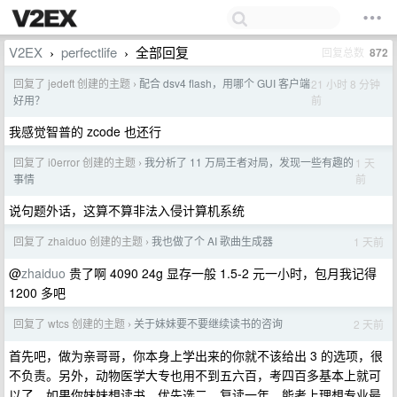
V2EX
perfectlife
全部回复
回复总数
872
›
›
回复了 jedeft 创建的主题
配合 dsv4 flash，用哪个 GUI 客户端
21 小时 8 分钟
›
前
好用？
我感觉智普的 zcode 也还行
回复了 i0error 创建的主题
我分析了 11 万局王者对局，发现一些有趣的
1 天
›
前
事情
说句题外话，这算不算非法入侵计算机系统
回复了 zhaiduo 创建的主题
我也做了个 AI 歌曲生成器
1 天前
›
@
zhaiduo
贵了啊 4090 24g 显存一般 1.5-2 元一小时，包月我记得
1200 多吧
回复了 wtcs 创建的主题
关于妹妹要不要继续读书的咨询
2 天前
›
首先吧，做为亲哥哥，你本身上学出来的你就不该给出 3 的选项，很
不负责。另外，动物医学大专也用不到五六百，考四百多基本上就可
以了，如果你妹妹想读书，优先选二，复读一年，能考上理想专业最