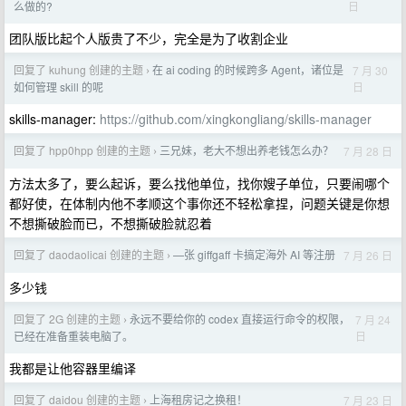
日
么做的?
团队版比起个人版贵了不少，完全是为了收割企业
回复了 kuhung 创建的主题
在 ai coding 的时候跨多 Agent，诸位是
7 月 30
›
日
如何管理 skill 的呢
skills-manager:
https://github.com/xingkongliang/skills-manager
回复了 hpp0hpp 创建的主题
三兄妹，老大不想出养老钱怎么办？
7 月 28 日
›
方法太多了，要么起诉，要么找他单位，找你嫂子单位，只要闹哪个
都好使，在体制内他不孝顺这个事你还不轻松拿捏，问题关键是你想
不想撕破脸而已，不想撕破脸就忍着
回复了 daodaolicai 创建的主题
—张 giffgaff 卡搞定海外 AI 等注册
7 月 26 日
›
多少钱
回复了 2G 创建的主题
永远不要给你的 codex 直接运行命令的权限，
7 月 24
›
日
已经在准备重装电脑了。
我都是让他容器里编译
回复了 daidou 创建的主题
上海租房记之换租！
7 月 23 日
›