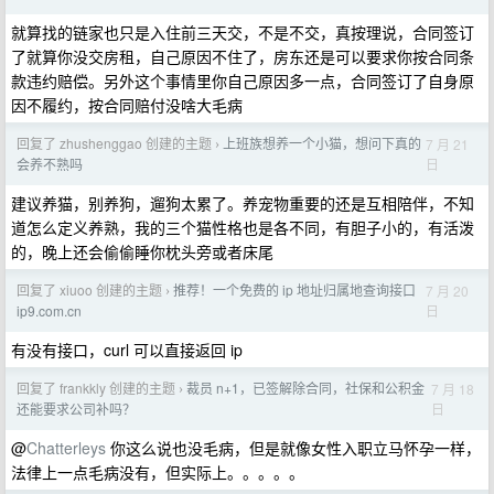
就算找的链家也只是入住前三天交，不是不交，真按理说，合同签订
了就算你没交房租，自己原因不住了，房东还是可以要求你按合同条
款违约赔偿。另外这个事情里你自己原因多一点，合同签订了自身原
因不履约，按合同赔付没啥大毛病
回复了 zhushenggao 创建的主题
上班族想养一个小猫，想问下真的
7 月 21
›
日
会养不熟吗
建议养猫，别养狗，遛狗太累了。养宠物重要的还是互相陪伴，不知
道怎么定义养熟，我的三个猫性格也是各不同，有胆子小的，有活泼
的，晚上还会偷偷睡你枕头旁或者床尾
回复了 xiuoo 创建的主题
推荐！一个免费的 ip 地址归属地查询接口
7 月 20
›
日
ip9.com.cn
有没有接口，curl 可以直接返回 ip
回复了 frankkly 创建的主题
裁员 n+1，已签解除合同，社保和公积金
7 月 18
›
日
还能要求公司补吗？
@
Chatterleys
你这么说也没毛病，但是就像女性入职立马怀孕一样，
法律上一点毛病没有，但实际上。。。。。