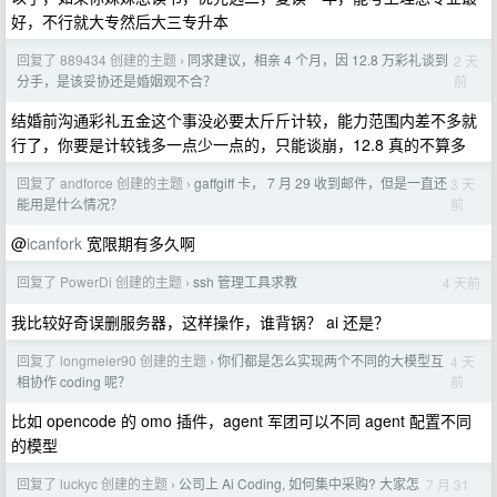
好，不行就大专然后大三专升本
回复了 889434 创建的主题
同求建议，相亲 4 个月，因 12.8 万彩礼谈到
2 天
›
前
分手，是该妥协还是婚姻观不合？
结婚前沟通彩礼五金这个事没必要太斤斤计较，能力范围内差不多就
行了，你要是计较钱多一点少一点的，只能谈崩，12.8 真的不算多
回复了 andforce 创建的主题
gaffgiff 卡， 7 月 29 收到邮件，但是一直还
3 天
›
前
能用是什么情况？
@
icanfork
宽限期有多久啊
回复了 PowerDi 创建的主题
ssh 管理工具求教
4 天前
›
我比较好奇误删服务器，这样操作，谁背锅？ ai 还是？
回复了 longmeier90 创建的主题
你们都是怎么实现两个不同的大模型互
4 天
›
前
相协作 coding 呢？
比如 opencode 的 omo 插件，agent 军团可以不同 agent 配置不同
的模型
回复了 luckyc 创建的主题
公司上 Ai Coding, 如何集中采购? 大家怎
7 月 31
›