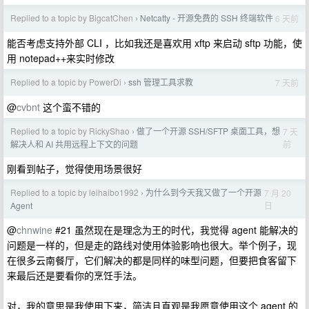
Replied to a topic by BigcatChen
Netcatty - 开源免费的 SSH 终端软件
6 天前
›
能否考虑支持外部 CLI ，比如我还是喜欢用 xftp 来启动 sftp 功能，使
用 notepad++来实时修改
Replied to a topic by PowerDi
ssh 管理工具求教
7 天前
›
@
cvbnt
这个蛮不错的
Replied to a topic by RickyShao
做了一个开源 SSH/SFTP 桌面工具，想
7 天
›
前
解决人和 AI 共用远程上下文的问题
刚看到帖子，觉得使用场景很好
Replied to a topic by leihaibo1992
为什么到今天我又做了一个开源
7 月 20
›
日
Agent
@
chnwine
#21 虽然现在是理念为王的时代，我觉得 agent 能解决的
问题是一样的，但是走的路线对使用体验影响也很大。举个例子，现
在很多云南餐厅，它们解决的都是同样的味型问题，但要把食客留下
来最后还是要看你的烹饪手法。
对，我的意思是我使用下来，简洁且直观是我愿意使用这个 agent 的