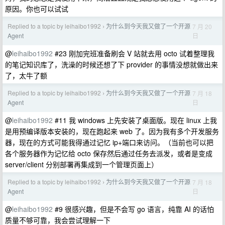
原因。你也可以试试
Replied to a topic by leihaibo1992
为什么到今天我又做了一个开源
7 月 20
›
日
Agent
@
leihaibo1992
#23 刚加完班准备刷会 V 站就去用 octo 试着整理我
的笔记知识库了，洗澡的时候还想了下 provider 的事情没想就做出来
了，太牛了额
Replied to a topic by leihaibo1992
为什么到今天我又做了一个开源
7 月 18
›
日
Agent
@
leihaibo1992
#11 我 windows 上先安装了桌面版。现在 linux 上我
是用预编译版本安装的，现在跑起来 web 了。因为我有多个开发服务
器，现在的方式可能我得通过记忆 ip+端口来访问。（当前也可以把
各个服务器作为记忆给 octo 保存然后通过任务去派发，或者是变成
server/client 分别部署再集成到一个管理页面上）
Replied to a topic by leihaibo1992
为什么到今天我又做了一个开源
7 月 18
›
日
Agent
@
leihaibo1992
#9 很感兴趣，但是不会写 go 语言，纯靠 AI 的话怕
质量不够可靠，我会尝试理解一下