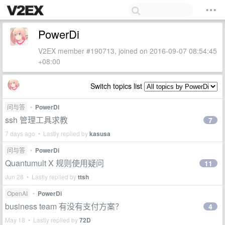
PowerDi
V2EX member #190713, joined on 2016-09-07 08:54:45
+08:00
Switch topics list
问与答
•
PowerDi
ssh 管理工具求教
7
7 days ago • Lastly replied by
kasusa
问与答
•
PowerDi
Quantumult X 规则使用疑问
11
Jun 28 • Lastly replied by
ttsh
OpenAI
•
PowerDi
business team 有没有支付方案？
4
May 18 • Lastly replied by
72D