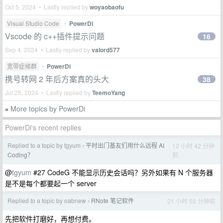
Oct 5, 2024 • Lastly replied by
woyaobaofu
Visual Studio Code
•
PowerDi
Vscode 的 c++插件提示问题
16
Sep 4, 2024 • Lastly replied by
valord577
宽带症候群
•
PowerDi
携号转网 2 年后方案真的头大
38
Jul 25, 2024 • Lastly replied by
TeemoYang
More topics by PowerDi
»
PowerDi's recent replies
Replied to a topic by tgyum
平时出门基友们用什么远程 AI
12 小时 42 分钟
›
前
Coding？
@
tgyum
#27 CodeG 不能显示历史会话吗？另外如果有 N 个服务器
是不是每个都要起一个 server
Replied to a topic by oabnew
RNote 笔记软件
21 小时 59 分钟前
›
先把软件打磨好，再想付费。