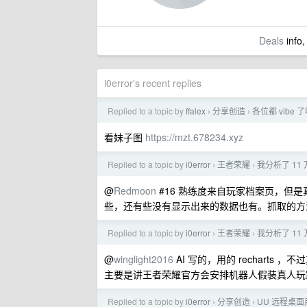
Deals
info,
i0error's recent replies
Replied to a topic by
ffalex
分享创造
各位都 vibe
›
›
看妹子图
https://mzt.678234.xyz
Replied to a topic by
i0error
王者荣耀
我分析了 1
›
›
@
Redmoon
#16 熟练度来自玩家档案页，但是
些，还有些没有显示出来的数据也有。抓取的方法
Replied to a topic by
i0error
王者荣耀
我分析了 1
›
›
@
winglight2016
AI 写的，用的 recharts 
主要是讲王者荣耀官方会安排机器人假装真人玩
Replied to a topic by
i0error
分享创造
UU 远程桌面
›
›