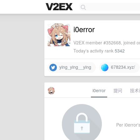
i0error
V2EX member #352668, joined on
Today's activity rank
5342
ying_ying__ying
678234.xyz/
i0error
提问
技术
Per i0error's