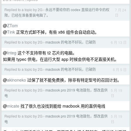
Replied to a topic by 2G
永远不要给你的 codex 直接运行命令的权
7 月 24
›
日
限，已经在准备重装电脑了。
@
ZTom
@
Tink
正常方式卸不掉，有些 x86 组件会自动启动。
Replied to a topic by 2G
macbook 的电池不好玩，已破防
6 月 13 日
›
@
Integ
这个不支持带有 t2 芯片的电脑。
如果用 typec 供电，在运行大型 app 时候会供电不足直接关机。
Replied to a topic by 2G
macbook 的电池不好玩，已破防
6 月 5 日
›
@
akinoneko
过保了就不能免费换，除非有特定型号的召回计划。
Replied to a topic by 2G
macbook pro 2019 电池鼓包，想改直供
5 月 19
›
日
电
@
micate
找了很久也没找到能给 macbook 用的直供电线
Replied to a topic by 2G
macbook pro 2019 电池鼓包，想改直供
5 月 19
›
日
电