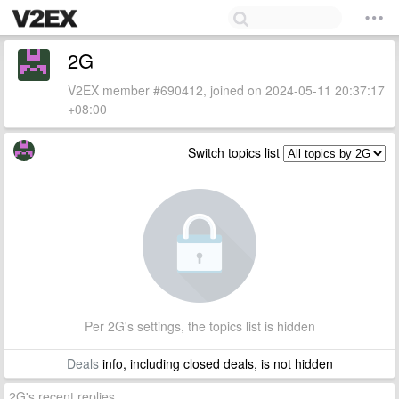
2G
V2EX member #690412, joined on 2024-05-11 20:37:17
+08:00
Switch topics list
Per 2G's settings, the topics list is hidden
Deals
info, including closed deals, is not hidden
2G's recent replies