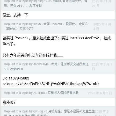
Replied to a topic by liqinliqin
9.9 包邮的蓝牙温湿度计，有
2025 年 11 月
›
26 日
屏，还有 APP、小程序支持
便宜，支持一下
Replied to a topic by icev5
大疆 Pocket3 、投影仪、 电动车
2025 年 8 月
›
4 日
（两轮的）买哪个好？
曾买过 Pocket3 ，后来挂咸鱼出了；买过 Insta360 AcePro2 ，挂咸
鱼出了。
只有六年前买的电动车还在陪伴我......
Replied to a topic by JackMaMa
新用户注册币安交易所赠送
2025 年 8 月 1
›
日
500 枚$V2EX
uid:1137945683
solona: n7x8j5ezRnPb7S7df1jYvuXNB36ifhrdzgsjWP41aNk
Replied to a topic by NullErro
家里老人保险配置求教
2025 年 6 月 5 日
›
意外险？
Replied to a topic by qyning
3 月龄的娃，想是不是要补充益生菌
2025 年 5
›
月 15 日
和 DHA,大家有什么想法和推荐吗