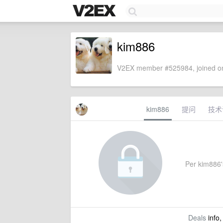
kim886
V2EX member #525984, joined on
kim886
提问
技术
Per kim886's
Deals
info,