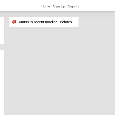
Home
Sign Up
Sign In
kim886's recent timeline updates