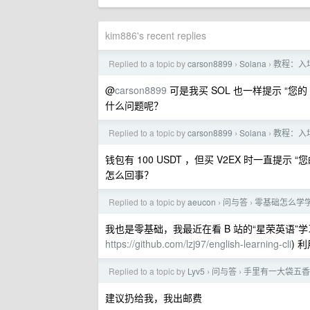
kim886's recent replies
Replied to a topic by
carson8899
Solana
教程：入
›
›
@
carson8899
可是我买 SOL 也一样提示 “
什么问题呢？
Replied to a topic by
carson8899
Solana
教程：入
›
›
钱包有 100 USDT ，但买 V2EX 时一直提
怎么回事？
Replied to a topic by
aeucon
问与答
零基础怎么学
›
›
我也是零基础，我最近在看 B 站的“星荣英语”学习语法，
https://github.com/lzj97/english-learning-cli
) 
Replied to a topic by
Lyv5
问与答
手里有一大袋五香
›
›
建议扔给我，我出邮费