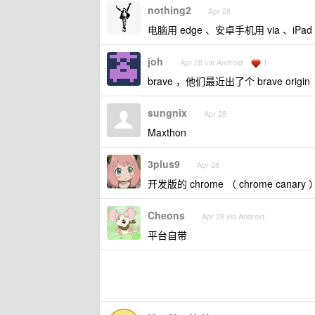
nothing2
Apr 28
电脑用 edge 、安卓手机用 via 、iPad 用
joh
1
Apr 28 via Android
brave ，他们最近出了个 brave origin
sungnix
Apr 28
Maxthon
3plus9
Apr 28
开发版的 chrome （ chrome cana
Cheons
Apr 28 via Android
平台自带