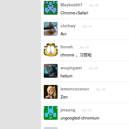
Maybez007
Apr 28
Chrome+Safari
chchwy
Apr 28
Arc
linnsh
Apr 28
chrome ，习惯啦
wuqingwei
Apr 28
helium
lemoncoconut
Apr 28
Zen
jetsung
Apr 28
ungoogled-chromium