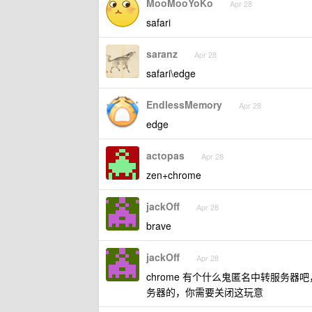
MooMooYoKo
Apr 28
safari
saranz
Apr 28
safari\edge
EndlessMemory
Apr 28
edge
actopas
Apr 28
zen+chrome
jackOff
Apr 28
brave
jackOff
Apr 28
chrome 有个什么鬼匿名中转服务器
务器的，你需要关闭这玩意