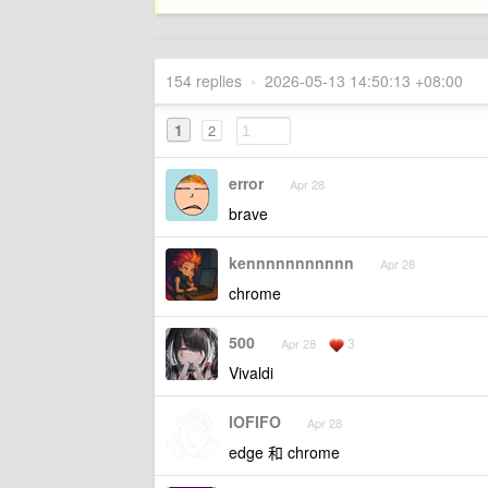
154 replies
•
2026-05-13 14:50:13 +08:00
1
2
error
Apr 28
brave
kennnnnnnnnnn
Apr 28
chrome
500
3
Apr 28
Vivaldi
IOFIFO
Apr 28
edge 和 chrome