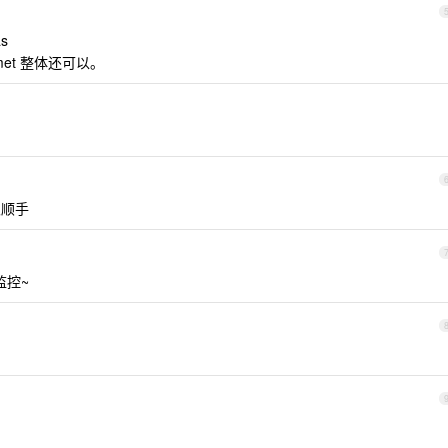
as
met 整体还可以。
很顺手
略监控~