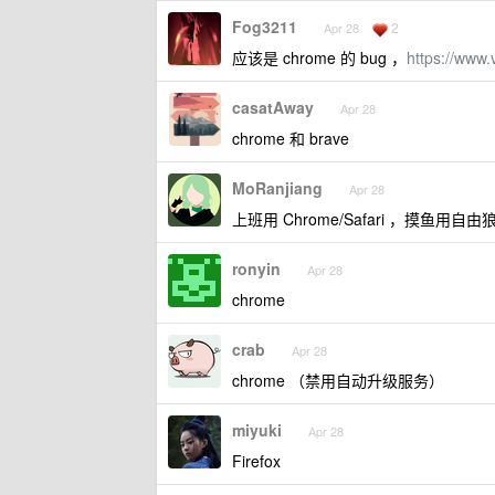
Fog3211
2
Apr 28
应该是 chrome 的 bug ，
https://www
casatAway
Apr 28
chrome 和 brave
MoRanjiang
Apr 28
上班用 Chrome/Safari ，摸鱼用
ronyin
Apr 28
chrome
crab
Apr 28
chrome （禁用自动升级服务）
miyuki
Apr 28
Firefox