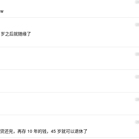
2
0w
2
5 岁之后就随缘了
2
2
2
2
岁把房贷还完，再存 10 年的钱，45 岁就可以退休了