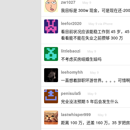
zw1027
May 9
我目标是 300w 现金，可是现在还-20
leefor2020
May 9 via iPhone
看目前状况应该能稳工作到 45 岁，4
看看能不能在失业之前攒够 300 万
littlebaozi
May 9
不考虑买房结婚生娃吗
leehomyhh
May 9
一直想着辞职环游世界。。。。可惜啊
penisulaS
May 9
完全没法预期 5 年后会发生什么
lastwhisper999
May 9
距离 100 万，还差 160 万，35 