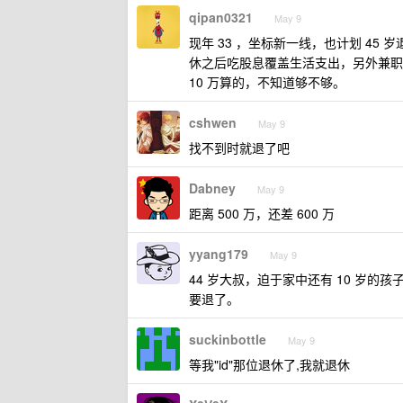
qipan0321
May 9
现年 33 ，坐标新一线，也计划 45
休之后吃股息覆盖生活支出，另外兼职
10 万算的，不知道够不够。
cshwen
May 9
找不到时就退了吧
Dabney
May 9
距离 500 万，还差 600 万
yyang179
May 9
44 岁大叔，迫于家中还有 10 岁
要退了。
suckinbottle
May 9
等我"id"那位退休了,我就退休