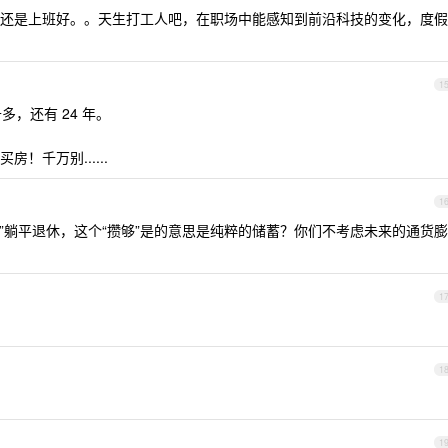
还是上班好。。天生打工人吧，在职场中能感知到前沿科技的变化，度假
1
多，还有 24 年。
！千万别......
1
 万”躺平退休，这个“攒够”是的意思是纯粹的储蓄？你们不考虑未来的通货膨
1
1
1