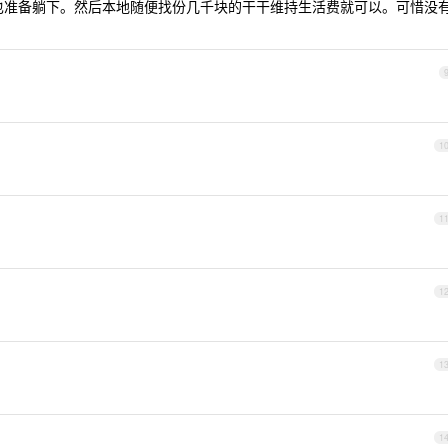
万， 我也准备躺下。然后本地随便找份几千块的干干维持生活费就可以。可惜没
1
1
1
1
1