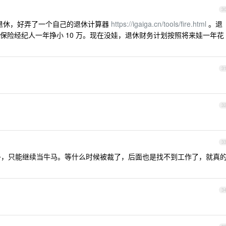
3
 岁退休，好弄了一个自己的退休计算器
https://igaiga.cn/tools/fire.html
。退
保险经纪人一年挣小 10 万。现在没娃，退休财务计划按照将来娃一年花
3
3
3
的孩子，只能继续当牛马。等什么时候被裁了，后面也是找不到工作了，就真
3