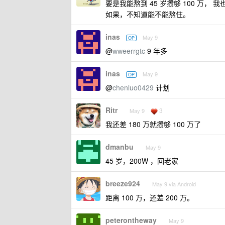
要是我能熬到 45 岁攒够 100 
如果，不知道能不能熬住。
inas
May 9
OP
@
wweerrgtc
9 年多
inas
May 9
OP
@
chenluo0429
计划
Ritr
3
May 9
我还差 180 万就攒够 100 万了
dmanbu
May 9
45 岁，200W ，回老家
breeze924
May 9 via Android
距离 100 万，还差 200 万。
peterontheway
May 9