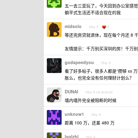
五一去三亚玩了，今天回到办公室感觉
躺平式生活还不适合现在的我
midsolo
6
May 9
等还完房贷就退休，现在每个月还 8 千
友情提示：千万别买深圳的房！千万别买房
godspeedyou
May 9
看了好多帖子，很多人都是“攒够 xx
胀么，也完全没有任何理财计划么？
DUNAI
May 9 via Android
墙内墙外完全被阻断的时候
unknow1
May 9
距离 100 万，还差 480 万
lyglzhl
May 9