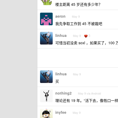
楼主距离 45 岁还有多少年？
aeron
May 9
我先争取工作到 45 不被裁吧
linhua
3
May 9
可惜当初没卖 soxl ，如果买了，100
linhua
May 9
买
nothing2
May 9 via Android
理论还有 19 年。“活下去，像牲口一
inyfee
May 9