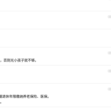
2
2
，否则光小孩子就不够。
2
2
续根据退休年限缴纳养老保险、医保。
。